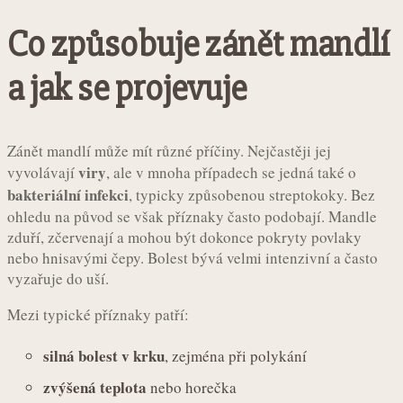
Co způsobuje zánět mandlí
a jak se projevuje
Zánět mandlí může mít různé příčiny. Nejčastěji jej
viry
vyvolávají
, ale v mnoha případech se jedná také o
bakteriální infekci
, typicky způsobenou streptokoky. Bez
ohledu na původ se však příznaky často podobají. Mandle
zduří, zčervenají a mohou být dokonce pokryty povlaky
nebo hnisavými čepy. Bolest bývá velmi intenzivní a často
vyzařuje do uší.
Mezi typické příznaky patří:
silná bolest v krku
, zejména při polykání
zvýšená teplota
nebo horečka