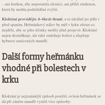
– ani horkou, aby neporanila sliznici, ani příliš studenou,
která by mohla podráždění zvýšit.
Kloktání provádějte 4–6krát denně
, a to ideálně po jídle i
před spaním. Heřmánkový nálev by měl v krku zůstat co
nejdéle, aby se jeho účinky mohly plně projevit. Kloktání
nejen dezinfikuje, ale také zmírňuje bolest a zlepšuje
hybnost zanícených mandlí.
Další formy heřmánku
vhodné při bolestech v
krku
Kloktání je nejznámější způsob použití, ovšem heřmánek se
dá při zánětu mandlí využít více způsoby: