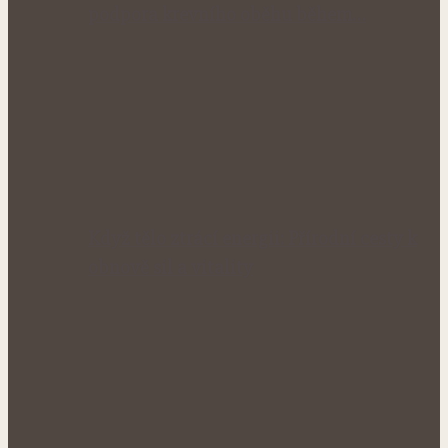
podpora krevního oběhu během…
Když tělo ztrácí energii: Přírodní cesty k
obnově sil a vitality