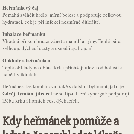
Heřmánkový čaj
Pomáhá zvlhčit hrdlo, mírní bolest a podporuje celkovou
hydrataci, což je při infekci nesmírně důležité.
Inhalace heřmánku
Vhodná při kombinaci zánětu mandlí a rýmy. Teplá pára
zvlhčuje dýchací cesty a usnadňuje hojení.
Obklady s heřmánkem
Teplé obklady na oblast krku přinášejí úlevu od bolesti a
napětí v tkáních.
Heřmánek lze kombinovat také s dalšími bylinami, jako je
šalvěj
tymián
jitrocel
lípa
,
,
nebo
, které synergně podporují
léčbu krku i horních cest dýchacích.
Kdy heřmánek pomůže a