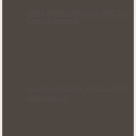
Voňavé bylinné octy promění letní vaření
v gurmánský zážitek
Nejcennější nať nabízí jen krátké období
plného rozkvětu