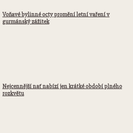
Voňavé bylinné octy promění letní vaření v
gurmánský zážitek
Nejcennější nať nabízí jen krátké období plného
rozkvětu