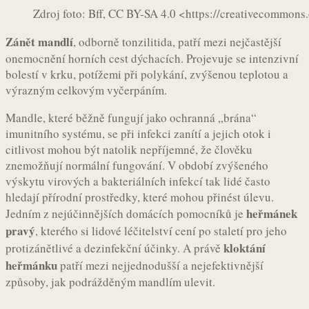
Zdroj foto: Bff, CC BY-SA 4.0 <https://creativecommon
Zánět mandlí
, odborně tonzilitida, patří mezi nejčastější
onemocnění horních cest dýchacích. Projevuje se intenzivní
bolestí v krku, potížemi při polykání, zvýšenou teplotou a
výrazným celkovým vyčerpáním.
Mandle, které běžně fungují jako ochranná „brána“
imunitního systému, se při infekci zanítí a jejich otok i
citlivost mohou být natolik nepříjemné, že člověku
znemožňují normální fungování. V období zvýšeného
výskytu virových a bakteriálních infekcí tak lidé často
hledají přírodní prostředky, které mohou přinést úlevu.
heřmánek
Jedním z nejúčinnějších domácích pomocníků je
pravý
, kterého si lidové léčitelství cení po staletí pro jeho
kloktání
protizánětlivé a dezinfekční účinky. A právě
heřmánku
patří mezi nejjednodušší a nejefektivnější
způsoby, jak podrážděným mandlím ulevit.