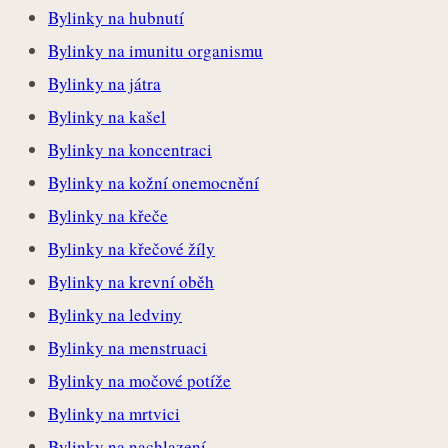
Bylinky na hubnutí
Bylinky na imunitu organismu
Bylinky na játra
Bylinky na kašel
Bylinky na koncentraci
Bylinky na kožní onemocnění
Bylinky na křeče
Bylinky na křečové žíly
Bylinky na krevní oběh
Bylinky na ledviny
Bylinky na menstruaci
Bylinky na močové potíže
Bylinky na mrtvici
Bylinky na nachlazení