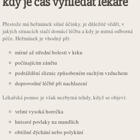
kdy je čas vyhledat lékaře
Přestože má heřmánek silné účinky, je důležité vědět, v
jakých situacích stačí domácí léčba a kdy je nutná odborná
péče. Heřmánek je vhodný při:
mírné až střední bolesti v krku
počínajícím zánětu
podráždění sliznic způsobeném suchým vzduchem
doprovodné léčbě při nachlazení
Lékařská pomoc je však nezbytná tehdy, když se objeví:
velmi vysoká horečka
hnisavé povlaky na mandlích
obtížné dýchání nebo polykání