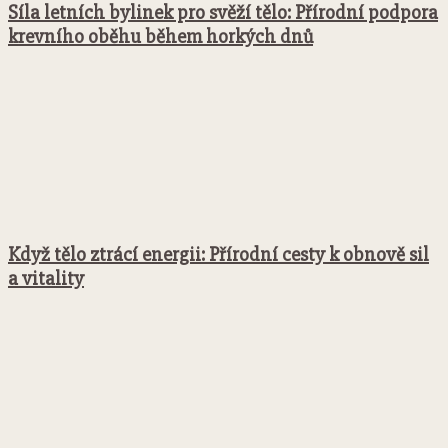
Síla letních bylinek pro svěží tělo: Přírodní podpora
krevního oběhu během horkých dnů
Když tělo ztrácí energii: Přírodní cesty k obnově sil
a vitality