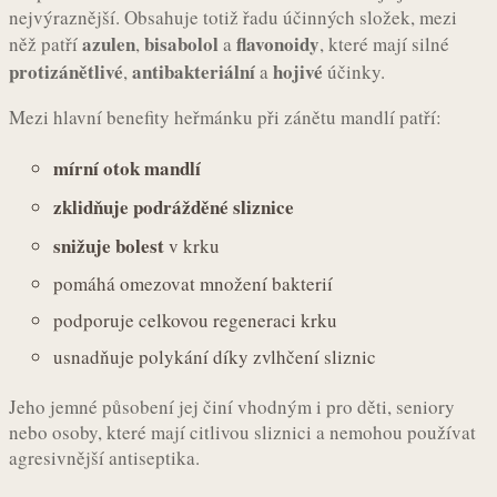
nejvýraznější. Obsahuje totiž řadu účinných složek, mezi
azulen
bisabolol
flavonoidy
něž patří
,
a
, které mají silné
protizánětlivé
antibakteriální
hojivé
,
a
účinky.
Mezi hlavní benefity heřmánku při zánětu mandlí patří:
mírní otok mandlí
zklidňuje podrážděné sliznice
snižuje bolest
v krku
pomáhá omezovat množení bakterií
podporuje celkovou regeneraci krku
usnadňuje polykání díky zvlhčení sliznic
Jeho jemné působení jej činí vhodným i pro děti, seniory
nebo osoby, které mají citlivou sliznici a nemohou používat
agresivnější antiseptika.