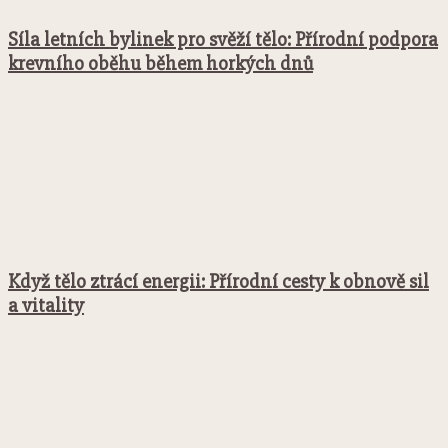
Síla letních bylinek pro svěží tělo: Přírodní podpora
krevního oběhu během horkých dnů
Když tělo ztrácí energii: Přírodní cesty k obnově sil
a vitality