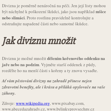
Divizna je poměrně nenáročná na péči. Jen její listy mohou
mšice
být náchylné k poškození škůdci, jako jsou například
nebo slimáci
. Proto rostlinu pravidelně kontrolujte a
odstraňujte napadené části nebo samotné škůdce.
Jak diviznu množit
dělením kořenového oddenku na
Diviznu je možné množit
jaře nebo na podzim
. Vyjměte starší oddenek z půdy,
rozdělte ho na menší části s kořeny a ty znovu vysaďte.
Ať vám pěstování divizny na zahradě přinese nejen
zdravotní benefity, ale i krásu a přiláká opylovače na vaše
záhony.
Zdroje:
www.wikipedia.org
, www.pixabay.com,
www.abecedazahrady.cz, www.bylinkyprovsechny.cz