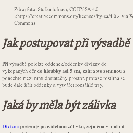
Zdroj foto: Stefan.lefnaer, CC BY-SA 4.0
<https://creativecommons.org/licenses/by-sa/4.0>, via 
Commons
Jak postupovat při výsadbě
Při výsadbě položte oddenek/oddenky divizny do
do hloubky asi 5 cm, zahrabte zeminou
vykopaných děr
a
ponechte mezi nimi dostatečný prostor, protože rostlina se
bude dále šířit oddenky a vytvářet rozsáhlé trsy.
Jaká by měla být zálivka
pravidelnou zálivku, zejména v období
Divizna
preferuje