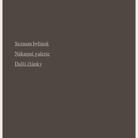
Seznam bylinek
Nákupní galerie
Další články
Síla letních bylinek pro svěží tělo: Přírodní
podpora krevního oběhu během…