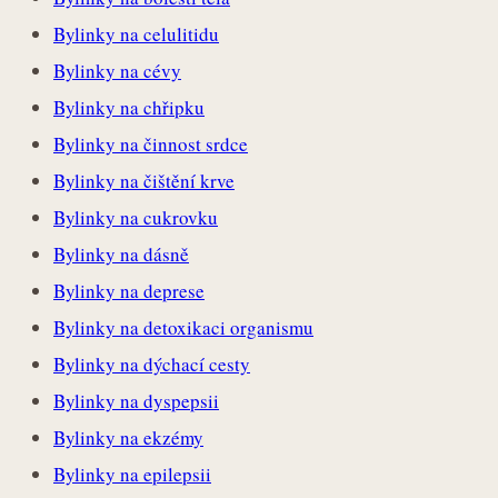
Bylinky na celulitidu
Bylinky na cévy
Bylinky na chřipku
Bylinky na činnost srdce
Bylinky na čištění krve
Bylinky na cukrovku
Bylinky na dásně
Bylinky na deprese
Bylinky na detoxikaci organismu
Bylinky na dýchací cesty
Bylinky na dyspepsii
Bylinky na ekzémy
Bylinky na epilepsii