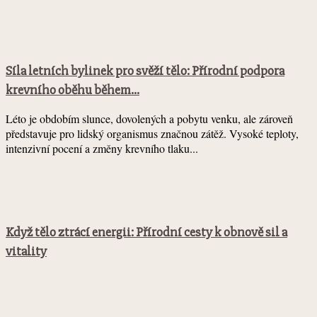
Síla letních bylinek pro svěží tělo: Přírodní podpora
krevního oběhu během...
Léto je obdobím slunce, dovolených a pobytu venku, ale zároveň
představuje pro lidský organismus značnou zátěž. Vysoké teploty,
intenzivní pocení a změny krevního tlaku...
Když tělo ztrácí energii: Přírodní cesty k obnově sil a
vitality