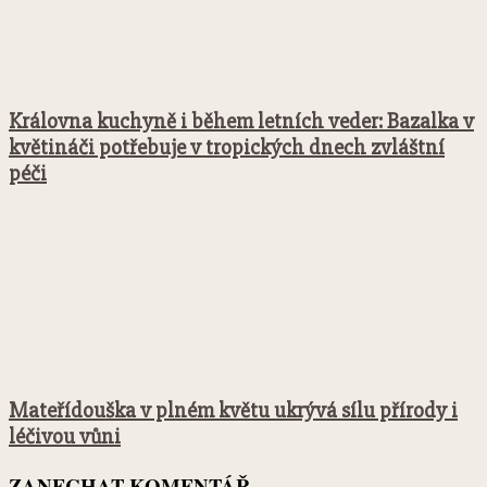
Královna kuchyně i během letních veder: Bazalka v
květináči potřebuje v tropických dnech zvláštní
péči
Mateřídouška v plném květu ukrývá sílu přírody i
léčivou vůni
ZANECHAT KOMENTÁŘ