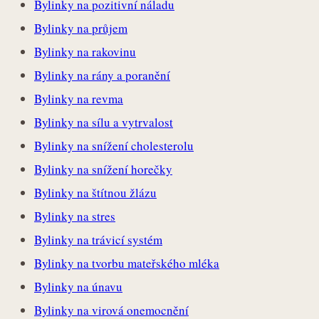
Bylinky na pozitivní náladu
Bylinky na průjem
Bylinky na rakovinu
Bylinky na rány a poranění
Bylinky na revma
Bylinky na sílu a vytrvalost
Bylinky na snížení cholesterolu
Bylinky na snížení horečky
Bylinky na štítnou žlázu
Bylinky na stres
Bylinky na trávicí systém
Bylinky na tvorbu mateřského mléka
Bylinky na únavu
Bylinky na virová onemocnění