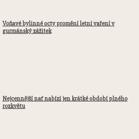
Voňavé bylinné octy promění letní vaření v
gurmánský zážitek
Nejcennější nať nabízí jen krátké období plného
rozkvětu