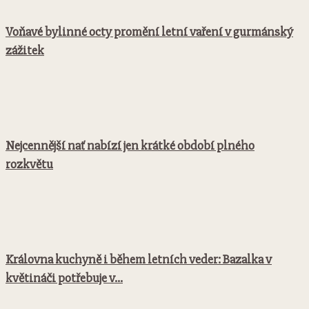
Voňavé bylinné octy promění letní vaření v gurmánský
zážitek
Nejcennější nať nabízí jen krátké období plného
rozkvětu
Královna kuchyně i během letních veder: Bazalka v
květináči potřebuje v...