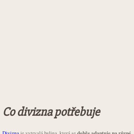
Co divizna potřebuje
dobře adaptuje na různé
Divizna
je vytrvalá bylina, která se