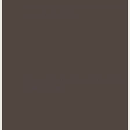
Voňavé bylinné octy promění letní vaření
v gurmánský zážitek
Nejcennější nať nabízí jen krátké období
plného rozkvětu