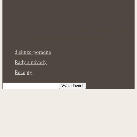
Královna kuchyně i během letních veder:
Bazalka v květináči potřebuje v…
diskuze-poradna
Rady a návody
Recepty