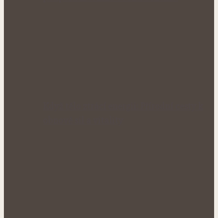
Když tělo ztrácí energii: Přírodní cesty k
obnově sil a vitality