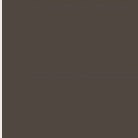
Když tělo ztrácí energii: Přírodní cesty k obn
Voňavé bylinné octy promění letní vaření 