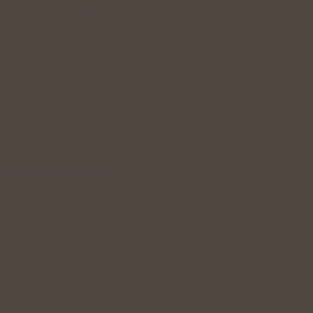
ově sil a vitality
v gurmánský zážitek