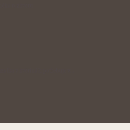
lného rozkvětu
zalka v květináči potřebuje v…