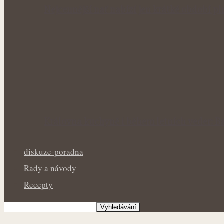
Nejcennější nať nabízí jen krátké období p
Královna kuchyně i během letních veder: Ba
diskuze-poradna
Rady a návody
Recepty