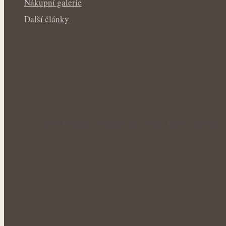
Nákupní galerie
Další články
Síla letních bylinek pro svěží tělo: Příro