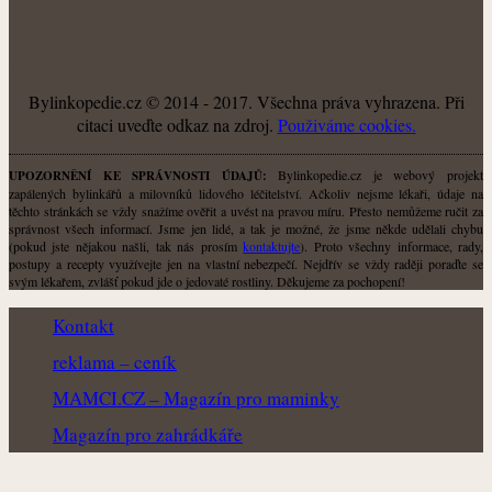
O NÁS
Bylinkopedie.cz © 2014 - 2017. Všechna práva vyhrazena. Při
citaci uveďte odkaz na zdroj.
Použiváme cookies.
Bylinkopedie.cz je webový projekt
UPOZORNĚNÍ KE SPRÁVNOSTI ÚDAJŮ:
zapálených bylinkářů a milovníků lidového léčitelství. Ačkoliv nejsme lékaři, údaje na
těchto stránkách se vždy snažíme ověřit a uvést na pravou míru. Přesto nemůžeme ručit za
správnost všech informací. Jsme jen lidé, a tak je možné, že jsme někde udělali chybu
(pokud jste nějakou našli, tak nás prosím
kontaktujte
). Proto všechny informace, rady,
postupy a recepty využívejte jen na vlastní nebezpečí. Nejdřív se vždy raději poraďte se
svým lékařem, zvlášť pokud jde o jedovaté rostliny. Děkujeme za pochopení!
Kontakt
reklama – ceník
MAMCI.CZ – Magazín pro maminky
Magazín pro zahrádkáře