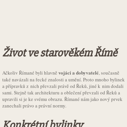
Život ve starověkém Římě
vojáci a dobyvatelé
Ačkoliv Římané byli hlavně
, současně
také navázali na řecké znalosti a umění. Proto mnoho bylinek
a přípravků z nich převzali právě od Řeků, jiné k nim dodali
sami. Stejně tak architekturu a oblečení převzali od Řeků a
upravili si je ke svému obrazu. Římané nám jako nový prvek
zanechali právo a právní normy.
Konkrétní bylinky