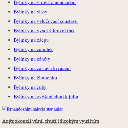
Bylinky na virová onemocnění
Bylinky na vlasy
Bylinky na vylučovací soustavu
Bylinky na vysoký krevní tlak
Bylinky na zácpu
Bylinky na žaludek
Bylinky na záněty
Bylinky na zástavu krvácení
Bylinky na žloutenku
Bylinky na zuby
Bylinky na zvýšení chuti k jídlu
Anýz okouzlí vůní, chutí i širokým využitím