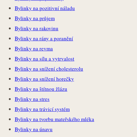
Bylinky na pozitivní náladu
Bylinky na průjem
Bylinky na rakovinu
Bylinky na rány a poranění
Bylinky na revma
Bylinky na sílu a vytrvalost
Bylinky na snížení cholesterolu
Bylinky na snížení horečky
Bylinky na štítnou žlázu
Bylinky na stres
Bylinky na trávicí systém
Bylinky na tvorbu mateřského mléka
Bylinky na únavu