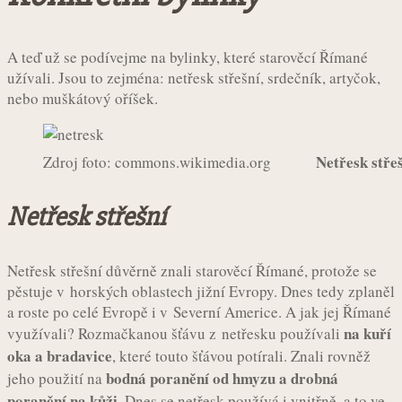
A teď už se podívejme na bylinky, které starověcí Římané
užívali. Jsou to zejména: netřesk střešní, srdečník, artyčok,
nebo muškátový oříšek.
Netřesk stře
Zdroj foto: commons.wikimedia.org
Netřesk střešní
Netřesk střešní důvěrně znali starověcí Římané, protože se
pěstuje v horských oblastech jižní Evropy. Dnes tedy zplaněl
a roste po celé Evropě i v Severní Americe. A jak jej Římané
na kuří
využívali? Rozmačkanou šťávu z netřesku používali
oka a bradavice
, které touto šťávou potírali. Znali rovněž
bodná poranění od hmyzu a drobná
jeho použití na
poranění na kůži
. Dnes se netřesk používá i vnitřně, a to ve