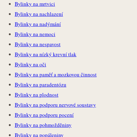
Bylinky na mrtvici
Bylinky na nachlazení
Bylinky na nadýmání
Bylinky na nemoci
Bylinky na nespavost
Bylinky na nízký krevní tlak
Bylinky na oči
Bylinky na paměť a mozkovou činnost
Bylinky na paradentózu
Bylinky na plodnost
Bylinky na podporu nervové soustavy
Bylinky na podporu pocení
Bylinky na pohmožděniny
Bylinky na popáleniny