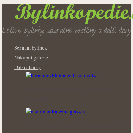
Seznam bylinek
Nákupní galerie
Další články
Anýz okouzlí vůní, chutí i širokým
využitím
Léčivé víno: Starověká tradice, ve které se