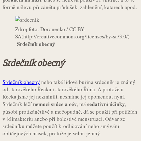
formě nálevu při zánětu průdušek, zahlenění, katarech apod.
Zdroj foto: Doronenko / CC BY-
SA(http://creativecommons.org/licenses/by-sa/3.0/)
Srdečník obecný
Srdečník obecný
Srdečník obecný
nebo také lidově buřina srdečník je známý
od starověkého Řecka i starověkého Říma. A protože u
Řecka jsme jej nezmínili, nesmíme jej opomenout nyní.
nemoci srdce a cév
sedativní účinky
Srdečník léčí
, má
,
působí protizánětlivě a močopudně, dá se použít při potížích
v klimakteriu anebo při bolestivé menstruaci. Odvar ze
srdečníku můžete použít k odličování nebo smývání
obličejových masek, protože je velmi jemný.