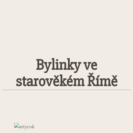
Bylinky ve
starověkém Římě
Facebook
Twitter
Pinterest
What