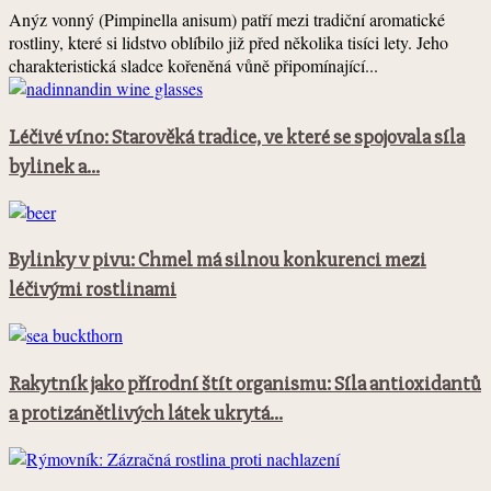
Anýz vonný (Pimpinella anisum) patří mezi tradiční aromatické
rostliny, které si lidstvo oblíbilo již před několika tisíci lety. Jeho
charakteristická sladce kořeněná vůně připomínající...
Léčivé víno: Starověká tradice, ve které se spojovala síla
bylinek a...
Bylinky v pivu: Chmel má silnou konkurenci mezi
léčivými rostlinami
Rakytník jako přírodní štít organismu: Síla antioxidantů
a protizánětlivých látek ukrytá...