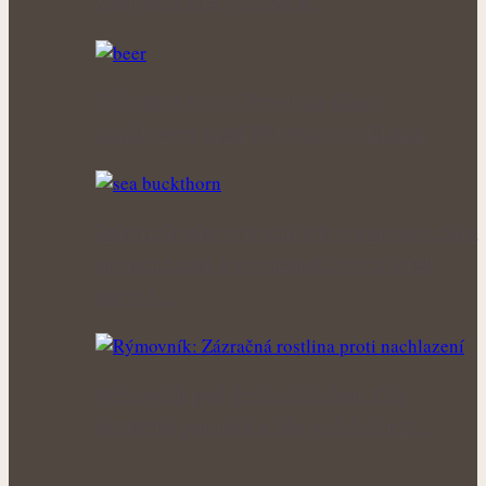
spojovala síla bylinek a…
Bylinky v pivu: Chmel má silnou
konkurenci mezi léčivými rostlinami
Rakytník jako přírodní štít organismu: Síla
antioxidantů a protizánětlivých látek
ukrytá…
Rýmovník pod drobnohledem: Kde
skutečně pomáhá a kde je dobré mít…