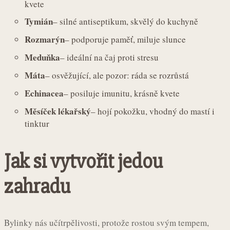
kvete
Tymián
– silné antiseptikum, skvělý do kuchyně
Rozmarýn
– podporuje paměť, miluje slunce
Meduňka
– ideální na čaj proti stresu
Máta
– osvěžující, ale pozor: ráda se rozrůstá
Echinacea
– posiluje imunitu, krásně kvete
Měsíček lékařský
– hojí pokožku, vhodný do mastí i
tinktur
Jak si vytvořit jedou
zahradu
Bylinky nás učítrpělivosti, protože rostou svým tempem,