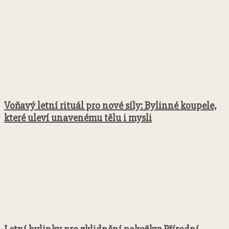
Voňavý letní rituál pro nové síly: Bylinné koupele,
které uleví unavenému tělu i mysli