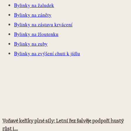
Bylinky na žaludek
Bylinky na záněty
Bylinky na zástavu krvácení
Bylinky na žloutenku
Bylinky na zuby
Bylinky na zvýšení chuti k jídlu
Voňavé keříky plné síly: Letní řez šalvěje podpoří hustý
růst i...