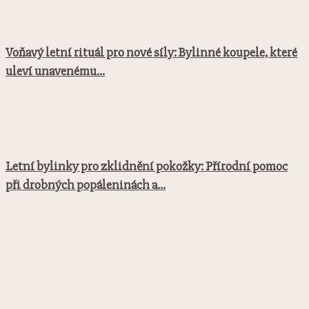
Voňavý letní rituál pro nové síly: Bylinné koupele, které
uleví unavenému...
Letní bylinky pro zklidnění pokožky: Přírodní pomoc
při drobných popáleninách a...