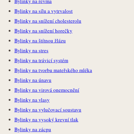
Bylinky na revma
Bylinky na sílu a vytrvalost
Bylinky na snížení cholesterolu
Bylinky na snížení horečky
Bylinky na štítnou žlázu
Bylinky na stres
Bylinky na trávicí systém
Bylinky na tvorbu mateřského mléka
Bylinky na únavu
Bylinky na virová onemocnění
Bylinky na vlasy
Bylinky na vylučovací soustavu
Bylinky na vysoký krevní tlak
Bylinky na zácpu