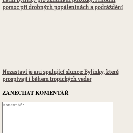
Letní bylinky pro zklidnění pokožky: Přírodní
pomoc při drobných popáleninách a podráždění
Nezastaví je ani spalující slunce: Bylinky, které
prospívají i během tropických veder
ZANECHAT KOMENTÁŘ