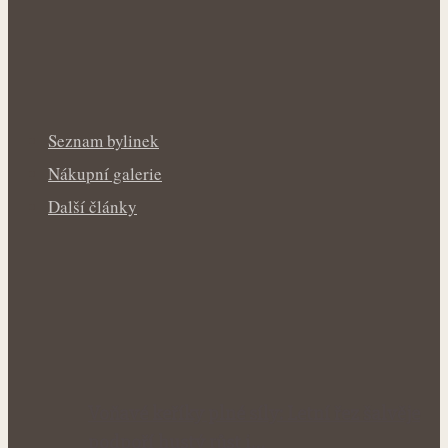
Seznam bylinek
Nákupní galerie
Další články
Voňavé keříky plné síly: Letní řez šalvěje
podpoří hustý růst i…