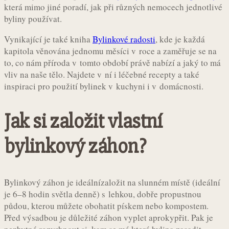
která mimo jiné poradí, jak při různých nemocech jednotlivé
byliny používat.
Vynikající je také kniha
Bylinkové radosti
, kde je každá
kapitola věnována jednomu měsíci v roce a zaměřuje se na
to, co nám příroda v tomto období právě nabízí a jaký to má
vliv na naše tělo. Najdete v ní i léčebné recepty a také
inspiraci pro použití bylinek v kuchyni i v domácnosti.
Jak si založit vlastní
bylinkový záhon?
Bylinkový záhon je ideálnízaložit na slunném místě (ideální
je 6–8 hodin světla denně) s lehkou, dobře propustnou
půdou, kterou můžete obohatit pískem nebo kompostem.
Před výsadbou je důležité záhon vyplet aprokypřit. Pak je