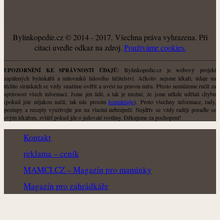
O NÁS
Bylinkopedie.cz © 2014 - 2017. Všechna práva vyhrazena. Při
citaci uveďte odkaz na zdroj.
Použiváme cookies.
Bylinkopedie.cz je webový projekt
UPOZORNĚNÍ KE SPRÁVNOSTI ÚDAJŮ:
zapálených bylinkářů a milovníků lidového léčitelství. Ačkoliv nejsme lékaři, údaje na
těchto stránkách se vždy snažíme ověřit a uvést na pravou míru. Přesto nemůžeme ručit za
správnost všech informací. Jsme jen lidé, a tak je možné, že jsme někde udělali chybu
(pokud jste nějakou našli, tak nás prosím
kontaktujte
). Proto všechny informace, rady,
postupy a recepty využívejte jen na vlastní nebezpečí. Nejdřív se vždy raději poraďte se
svým lékařem, zvlášť pokud jde o jedovaté rostliny. Děkujeme za pochopení!
Kontakt
reklama – ceník
MAMCI.CZ – Magazín pro maminky
Magazín pro zahrádkáře