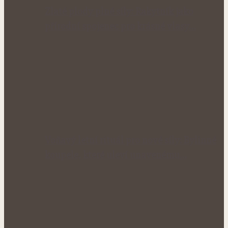
Zlaté plody plné síly: Rakytník jako
přírodní spojenec pro krásné vlasy…
Voňavý letní rituál pro nové síly: Bylinné
koupele, které uleví unavenému…