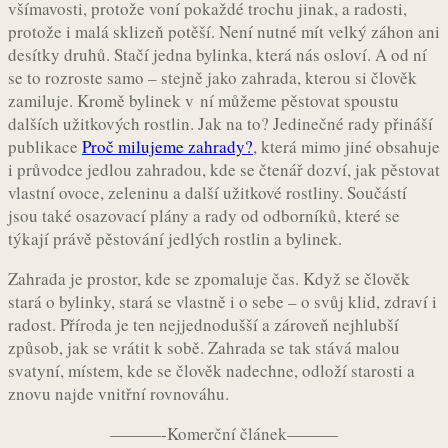
všímavosti, protože voní pokaždé trochu jinak, a radosti,
protože i malá sklizeň potěší. Není nutné mít velký záhon ani
desítky druhů. Stačí jedna bylinka, která nás osloví. A od ní
se to rozroste samo – stejně jako zahrada, kterou si člověk
zamiluje. Kromě bylinek v ní můžeme pěstovat spoustu
dalších užitkových rostlin. Jak na to? Jedinečné rady přináší
publikace
Proč milujeme zahrady?
, která mimo jiné obsahuje
i průvodce jedlou zahradou, kde se čtenář dozví, jak pěstovat
vlastní ovoce, zeleninu a další užitkové rostliny. Součástí
jsou také osazovací plány a rady od odborníků, které se
týkají právě pěstování jedlých rostlin a bylinek.
Zahrada je prostor, kde se zpomaluje čas. Když se člověk
stará o bylinky, stará se vlastně i o sebe – o svůj klid, zdraví i
radost. Příroda je ten nejjednodušší a zároveň nejhlubší
způsob, jak se vrátit k sobě. Zahrada se tak stává malou
svatyní, místem, kde se člověk nadechne, odloží starosti a
znovu najde vnitřní rovnováhu.
———-Komerční článek———