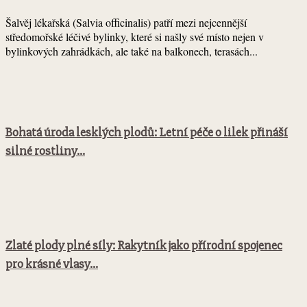
Šalvěj lékařská (Salvia officinalis) patří mezi nejcennější
středomořské léčivé bylinky, které si našly své místo nejen v
bylinkových zahrádkách, ale také na balkonech, terasách...
Bohatá úroda lesklých plodů: Letní péče o lilek přináší
silné rostliny...
Zlaté plody plné síly: Rakytník jako přírodní spojenec
pro krásné vlasy...