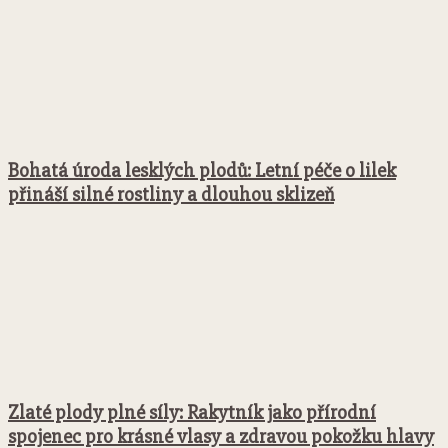
Bohatá úroda lesklých plodů: Letní péče o lilek
přináší silné rostliny a dlouhou sklizeň
Zlaté plody plné síly: Rakytník jako přírodní
spojenec pro krásné vlasy a zdravou pokožku hlavy