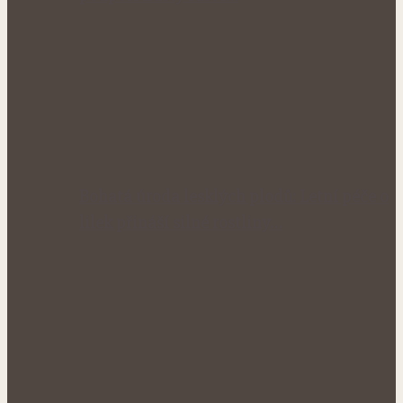
Bohatá úroda lesklých plodů: Letní péče o
lilek přináší silné rostliny…