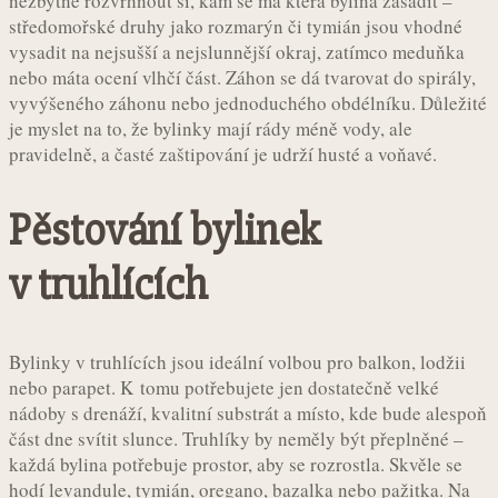
nezbytné rozvrhnout si, kam se má která bylina zasadit –
středomořské druhy jako rozmarýn či tymián jsou vhodné
vysadit na nejsušší a nejslunnější okraj, zatímco meduňka
nebo máta ocení vlhčí část. Záhon se dá tvarovat do spirály,
vyvýšeného záhonu nebo jednoduchého obdélníku. Důležité
je myslet na to, že bylinky mají rády méně vody, ale
pravidelně, a časté zaštipování je udrží husté a voňavé.
Pěstování bylinek
v truhlících
Bylinky v truhlících jsou ideální volbou pro balkon, lodžii
nebo parapet. K tomu potřebujete jen dostatečně velké
nádoby s drenáží, kvalitní substrát a místo, kde bude alespoň
část dne svítit slunce. Truhlíky by neměly být přeplněné –
každá bylina potřebuje prostor, aby se rozrostla. Skvěle se
hodí levandule, tymián, oregano, bazalka nebo pažitka. Na