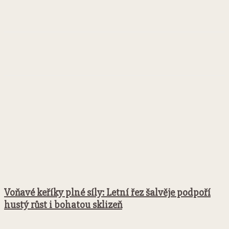
Facebook
Twitter
Pinterest
WhatsApp
Voňavé keříky plné síly: Letní řez šalvěje podpoří
hustý růst i bohatou sklizeň