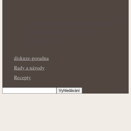
Letní bylinky pro zklidnění pokožky:
Přírodní pomoc při drobných
popáleninách a…
diskuze-poradna
Rady a návody
Recepty