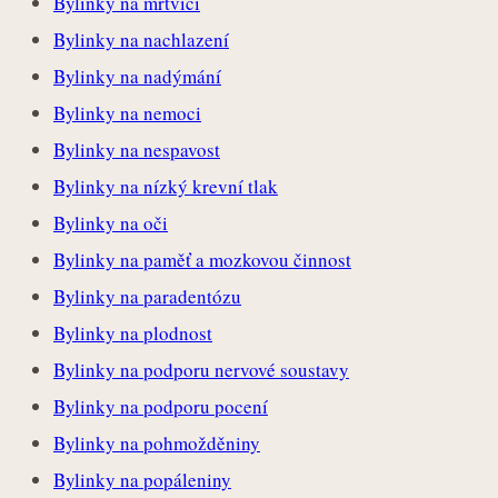
Bylinky na mrtvici
Bylinky na nachlazení
Bylinky na nadýmání
Bylinky na nemoci
Bylinky na nespavost
Bylinky na nízký krevní tlak
Bylinky na oči
Bylinky na paměť a mozkovou činnost
Bylinky na paradentózu
Bylinky na plodnost
Bylinky na podporu nervové soustavy
Bylinky na podporu pocení
Bylinky na pohmožděniny
Bylinky na popáleniny