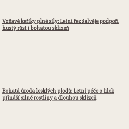
Voňavé keříky plné síly: Letní řez šalvěje podpoří
hustý růst i bohatou sklizeň
Bohatá úroda lesklých plodů: Letní péče o lilek
přináší silné rostliny a dlouhou sklizeň