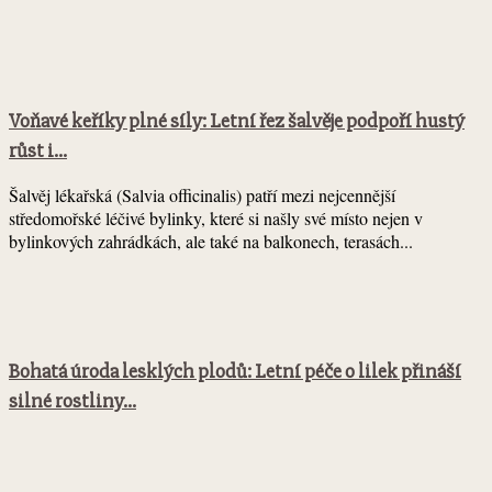
Voňavé keříky plné síly: Letní řez šalvěje podpoří hustý
růst i...
Šalvěj lékařská (Salvia officinalis) patří mezi nejcennější
středomořské léčivé bylinky, které si našly své místo nejen v
bylinkových zahrádkách, ale také na balkonech, terasách...
Bohatá úroda lesklých plodů: Letní péče o lilek přináší
silné rostliny...