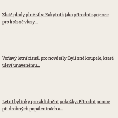
Zlaté plody plné síly: Rakytník jako přírodní spojenec
pro krásné vlasy...
Voňavý letní rituál pro nové síly: Bylinné koupele, které
uleví unavenému...
Letní bylinky pro zklidnění pokožky: Přírodní pomoc
při drobných popáleninách a...