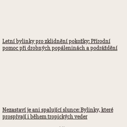
Letní bylinky pro zklidnění pokožky: Přírodní
pomoc při drobných popáleninách a podráždění
Nezastaví je ani spalující slunce: Bylinky, které
prospívají i během tropických veder