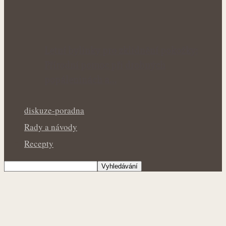
Letní bylinky pro zklidnění pokožky:
Přírodní pomoc při drobných
popáleninách a…
diskuze-poradna
Rady a návody
Recepty