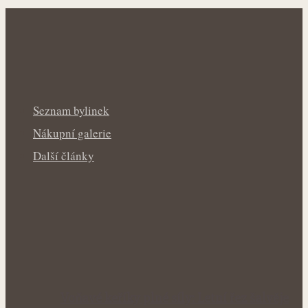
Seznam bylinek
Nákupní galerie
Další články
Voňavé keříky plné síly: Letní řez šalvěje