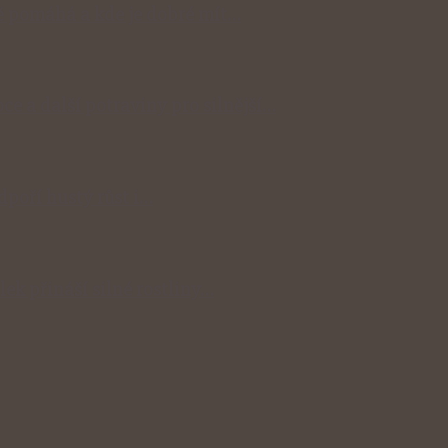
 pomáhá a kde je dobré mít…
ce a další potraviny pro silnější…
odpoří hustý růst i…
lek přináší silné rostliny…