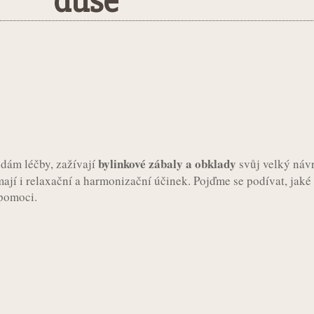
duše
st
WhatsApp
bylinkové zábaly a obklady
odám léčby, zažívají
svůj velký návr
 mají i relaxační a harmonizační účinek. Pojďme se podívat, jak
 pomoci.