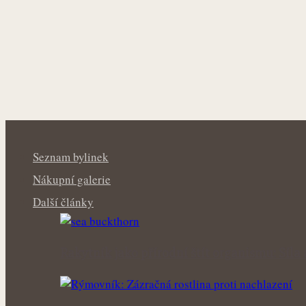
Seznam bylinek
Nákupní galerie
Další články
Rakytník jako přírodní štít organismu: Síla