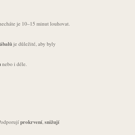
necháte je 10–15 minut louhovat.
zábalů
je důležité, aby byly
u
nebo i déle.
prokrvení
snižují
Podporují
,