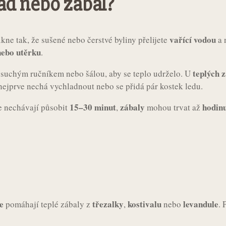
lad nebo zábal?
vařící vodou
ikne tak, že sušené nebo čerstvé byliny přelijete
a 
nebo utěrku
.
teplých 
e suchým ručníkem nebo šálou, aby se teplo udrželo. U
nejprve nechá vychladnout nebo se přidá pár kostek ledu.
15–30 minut
zábaly
hodin
 nechávají působit
,
mohou trvat až
e
třezalky
kostivalu
levandule
pomáhají teplé zábaly z
,
nebo
. 