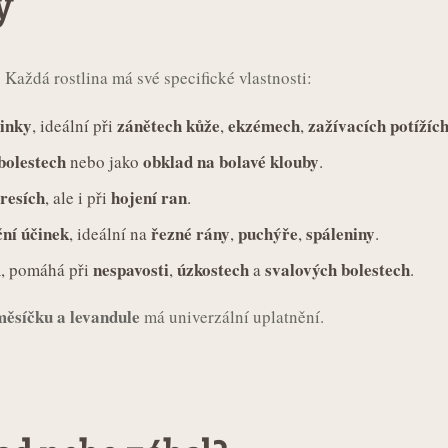
y
 Každá rostlina má své specifické vlastnosti:
činky
zánětech kůže
ekzémech
zažívacích potížíc
, ideální při
,
,
bolestech
obklad na bolavé klouby
nebo jako
.
resích
hojení ran
, ale i při
.
ční účinek
řezné rány
puchýře
spáleniny
, ideální na
,
,
.
m
nespavosti
úzkostech
svalových bolestech
, pomáhá při
,
a
.
ěsíčku a levandule
má univerzální uplatnění.