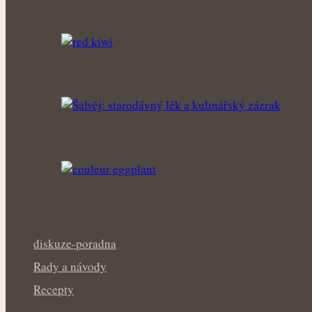
Rýmovník pod drobnohledem: Kde skutečně
Přírodní zásobárna vitamínu C: Bylinky, ovo
Voňavé keříky plné síly: Letní řez šalvěje p
Bohatá úroda lesklých plodů: Letní péče o li
diskuze-poradna
Rady a návody
Recepty