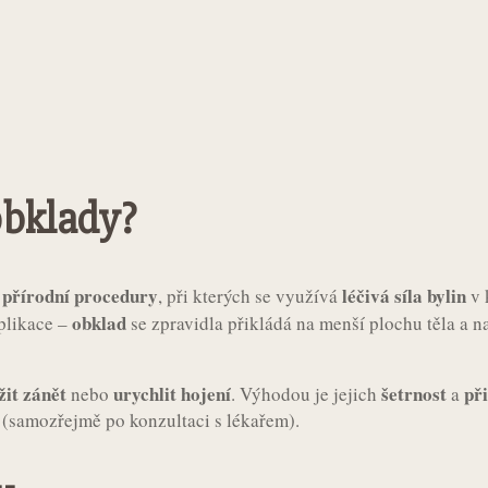
obklady?
a přírodní procedury
léčivá síla bylin
, při kterých se využívá
v 
obklad
plikace –
se zpravidla přikládá na menší plochu těla a n
žit zánět
urychlit hojení
šetrnost
př
nebo
. Výhodou je jejich
a
i (samozřejmě po konzultaci s lékařem).