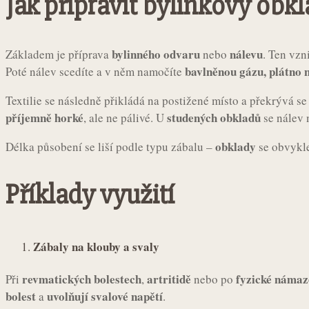
Jak připravit bylinkový obk
bylinného odvaru
nálevu
Základem je příprava
nebo
. Ten vzn
bavlněnou gázu, plátno 
Poté nálev scedíte a v něm namočíte
Textilie se následně přikládá na postižené místo a překrývá s
příjemně horké
studených obkladů
, ale ne pálivé. U
se nálev 
obklady
Délka působení se liší podle typu zábalu –
se obvykle
Příklady využití
Zábaly na klouby a svaly
revmatických bolestech
artritidě
fyzické námaz
Při
,
nebo po
bolest
uvolňují svalové napětí
a
.