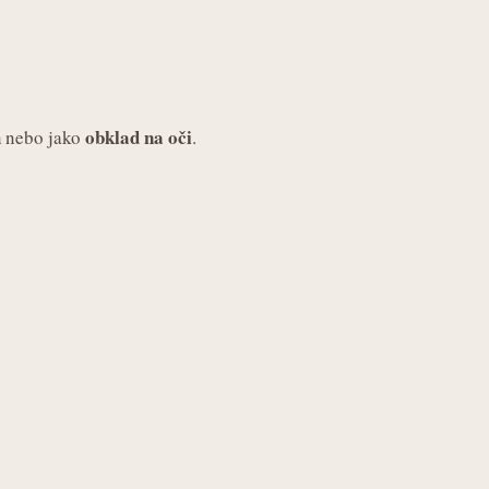
h
obklad na oči
nebo jako
.