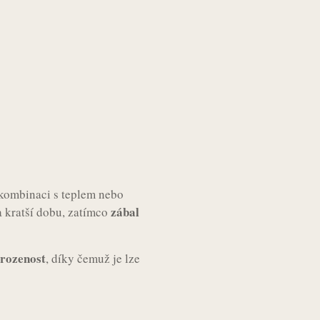
kombinaci s teplem nebo
zábal
a kratší dobu, zatímco
irozenost
, díky čemuž je lze