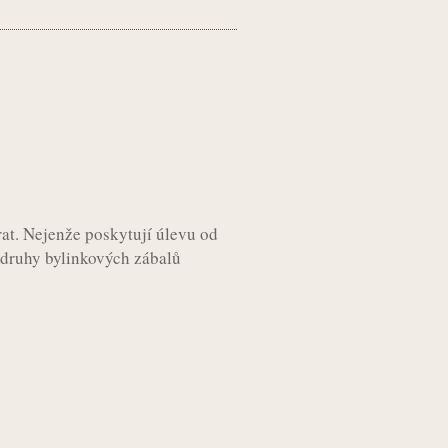
at. Nejenže poskytují úlevu od
é druhy bylinkových zábalů