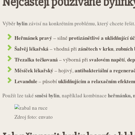
Nejčastěji používané bylink
bylin
Výběr
závisí na konkrétním problému, který chcete řešit.
Heřmánek pravý
protizánětlivé a uklidňující ú
– silné
Šalvěj lékařská
zánětech v krku
zubních 
– vhodná při
,
Třezalka tečkovaná
svalovém napětí
dep
– výborná při
,
Měsíček lékařský
antibakteriální a regenera
– hojivý,
Levandule
uklidňujícím a relaxačním efekte
– působí
směsi bylin
heřmánku, m
Použít lze také
, například kombinace
Zdroj foto: envato