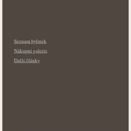
Seznam bylinek
Nákupní galerie
Další články
Pooperační jizvy v lepší kondici: Bylinky,
které mohou podpořit šetrnou péči…