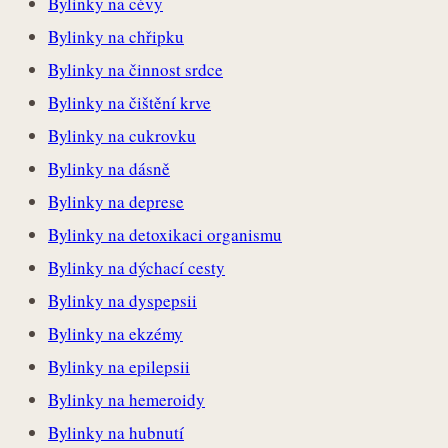
Bylinky na cévy
Bylinky na chřipku
Bylinky na činnost srdce
Bylinky na čištění krve
Bylinky na cukrovku
Bylinky na dásně
Bylinky na deprese
Bylinky na detoxikaci organismu
Bylinky na dýchací cesty
Bylinky na dyspepsii
Bylinky na ekzémy
Bylinky na epilepsii
Bylinky na hemeroidy
Bylinky na hubnutí