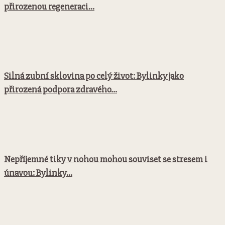
přirozenou regeneraci...
Silná zubní sklovina po celý život: Bylinky jako
přirozená podpora zdravého...
Nepříjemné tiky v nohou mohou souviset se stresem i
únavou: Bylinky...