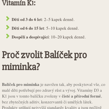
Vitamín K1:
Děti od 3 do 6 let
: 2–5 kapek denně.
Děti od 6 do 15 let
: 5–10 kapek denně.
Dospělí a dospívající
: 10–20 kapek denně.
Proč zvolit Balíček pro
miminka?
Balíček pro miminka
je navržen tak, aby poskytoval vše, co
malé děti potřebují pro zdravý růst a vývoj. Vitamíny D3 a
čisté a přírodní formě
K1 jsou v tomto balíčku zvoleny v
,
bez zbytečných aditiv, konzervantů či umělých látek.
Produkty splňují nejvyšší standardy kvality a jsou pečlivě