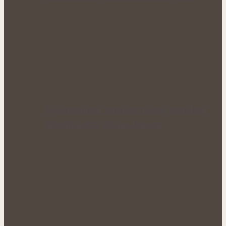
Po odstranění umělých nehtů potřebují
vlastní nehty čas na obnovu