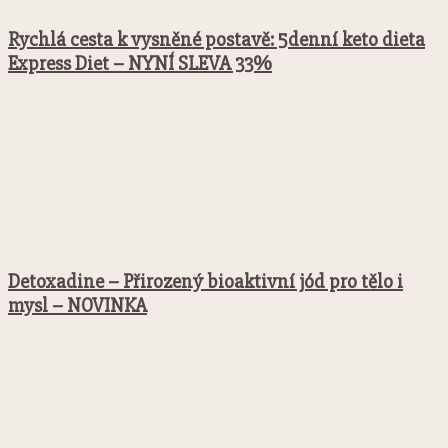
Rychlá cesta k vysněné postavě: 5denní keto dieta
Express Diet – NYNÍ SLEVA 33%
Detoxadine – Přirozený bioaktivní jód pro tělo i
mysl – NOVINKA