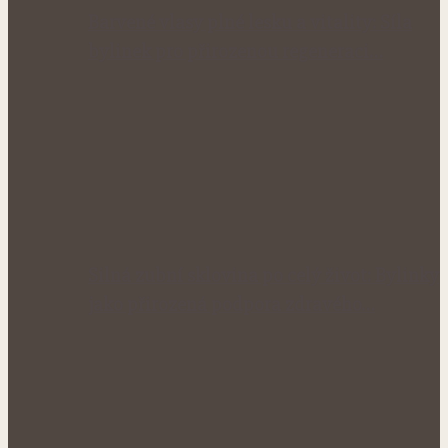
Barvené vlasy plné lesku a vitality: Síla
bylinek pro přirozenou regeneraci…
Silná zubní sklovina po celý život: Bylinky
jako přirozená podpora zdravého…