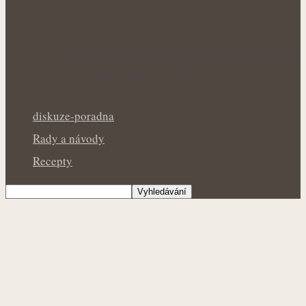
Nepříjemné tiky v nohou mohou souviset
se stresem i únavou: Bylinky…
diskuze-poradna
Rady a návody
Recepty