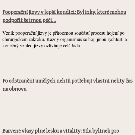
Pooperační jizvy v lepší kondici: Bylinky, které mohou
podpořit šetrnou péči...
Vznik pooperační jizvy je přirozenou součástí procesu hojení po
chirurgickém zákroku. Každý organismus se hojí jinou rychlostí a
konečný vzhled jizvy ovlivňuje celá řada...
Po odstranění umělých nehtů potřebují vlastní nehty čas
na obnovu
Barvené vlasy plné lesku a vitality: Síla bylinek pro