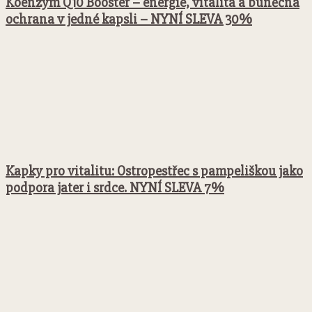
Koenzym Q10 Booster – energie, vitalita a buněčná
ochrana v jedné kapsli – NYNÍ SLEVA 30%
Kapky pro vitalitu: Ostropestřec s pampeliškou jako
podpora jater i srdce. NYNÍ SLEVA 7%