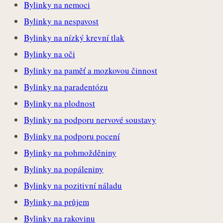
Bylinky na nemoci
Bylinky na nespavost
Bylinky na nízký krevní tlak
Bylinky na oči
Bylinky na paměť a mozkovou činnost
Bylinky na paradentózu
Bylinky na plodnost
Bylinky na podporu nervové soustavy
Bylinky na podporu pocení
Bylinky na pohmožděniny
Bylinky na popáleniny
Bylinky na pozitivní náladu
Bylinky na průjem
Bylinky na rakovinu