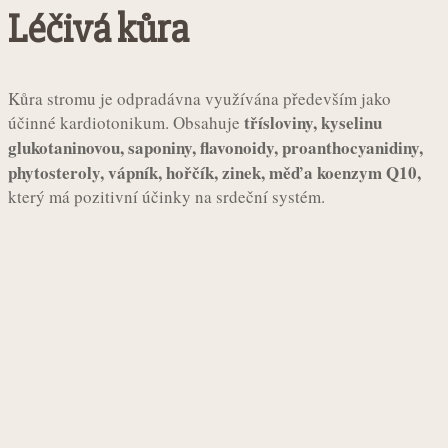
Léčivá kůra
Kůra stromu je odpradávna využívána především jako
třísloviny, kyselinu
účinné kardiotonikum. Obsahuje
glukotaninovou, saponiny, flavonoidy, proanthocyanidiny,
phytosteroly, vápník, hořčík, zinek, měď a koenzym Q10,
který má pozitivní účinky na srdeční systém.