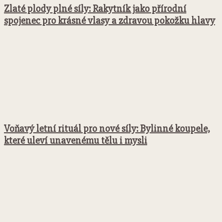
Zlaté plody plné síly: Rakytník jako přírodní
spojenec pro krásné vlasy a zdravou pokožku hlavy
Voňavý letní rituál pro nové síly: Bylinné koupele,
které uleví unavenému tělu i mysli