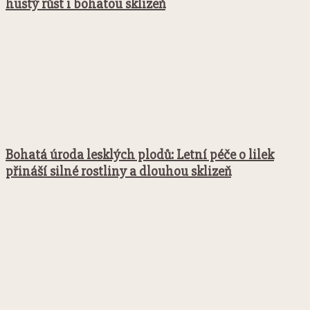
hustý růst i bohatou sklizeň
Bohatá úroda lesklých plodů: Letní péče o lilek
přináší silné rostliny a dlouhou sklizeň