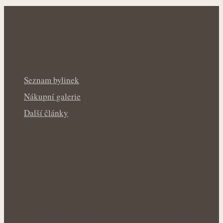
Seznam bylinek
Nákupní galerie
Další články
Voňavé keříky plné síly: Letní řez šalvěje