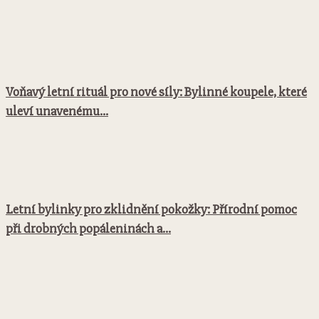
Voňavý letní rituál pro nové síly: Bylinné koupele, které
uleví unavenému...
Letní bylinky pro zklidnění pokožky: Přírodní pomoc
při drobných popáleninách a...