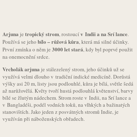
Arjuna
tropický strom
v Indii a na Srí lance
je
, rostoucí
.
bílo – růžová kůra
Používá se jeho
, která má silné účinky.
3000 let stará
První zmínka o něm je
, kdy byl poprvé použit
na onemocnění srdce.
Vrcholák arjuna
je stálezelený strom, jeho účinků už se
využívá velmi dlouho v tradiční indické medicíně. Dorůstá
výšky asi 20 m, listy jsou podlouhlé, kůra je bílá, světle šedá
až narůžovělá. Květy tvoří hustá podlouhlá květenství, barvy
bílé se žlutým nádechem. Strom roste v Indii, na Srí lance a
v Bangladéši, podél vodních toků, na vlhkých a bažinatých
stanovištích. Jako jeden z posvátných stromů Indie, je
využíván při náboženských obřadech.