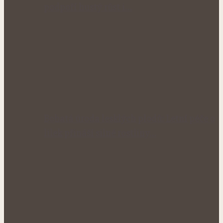
podpoří hustý růst i…
Bohatá úroda lesklých plodů: Letní péče o
lilek přináší silné rostliny…