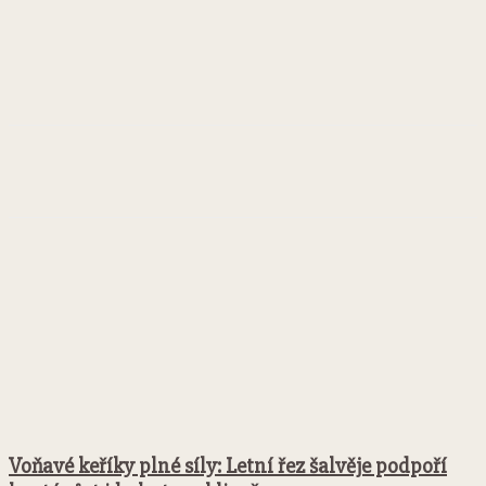
Facebook
Twitter
Pinterest
WhatsApp
Voňavé keříky plné síly: Letní řez šalvěje podpoří