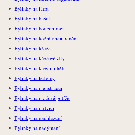
Bylinky na játra
Bylinky na kašel
Bylinky na koncentraci
Bylinky na kožní onemocnění
Bylinky na křeče
Bylinky na křečové žíly
Bylinky na krevní oběh
Bylinky na ledviny
Bylinky na menstruaci
Bylinky na močové potíže
Bylinky na mrtvici
Bylinky na nachlazení
Bylinky na nadýmání