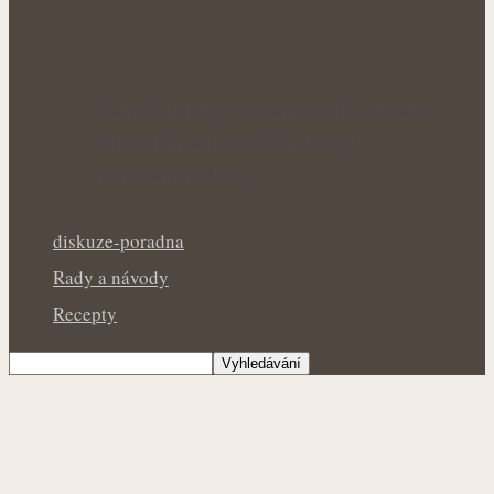
Letní bylinky pro zklidnění pokožky:
Přírodní pomoc při drobných
popáleninách a…
diskuze-poradna
Rady a návody
Recepty