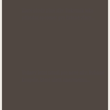
Zlaté plody plné síly: Rakytník jako
přírodní spojenec pro krásné vlasy…
Voňavý letní rituál pro nové síly: Bylinné
koupele, které uleví unavenému…