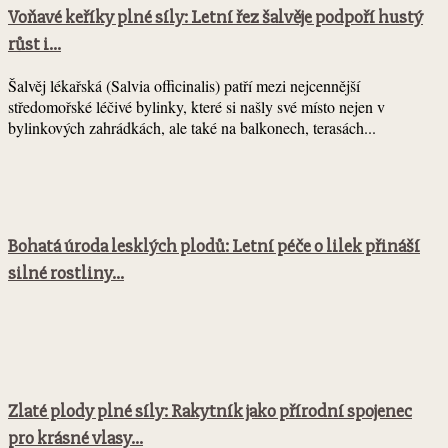
Voňavé keříky plné síly: Letní řez šalvěje podpoří hustý
růst i...
Šalvěj lékařská (Salvia officinalis) patří mezi nejcennější
středomořské léčivé bylinky, které si našly své místo nejen v
bylinkových zahrádkách, ale také na balkonech, terasách...
Bohatá úroda lesklých plodů: Letní péče o lilek přináší
silné rostliny...
Zlaté plody plné síly: Rakytník jako přírodní spojenec
pro krásné vlasy...