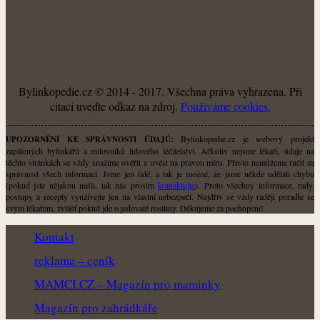
O NÁS
Bylinkopedie.cz © 2014 - 2017. Všechna práva vyhrazena. Při
citaci uveďte odkaz na zdroj.
Použiváme cookies.
Bylinkopedie.cz je webový projekt
UPOZORNĚNÍ KE SPRÁVNOSTI ÚDAJŮ:
zapálených bylinkářů a milovníků lidového léčitelství. Ačkoliv nejsme lékaři, údaje na
těchto stránkách se vždy snažíme ověřit a uvést na pravou míru. Přesto nemůžeme ručit za
správnost všech informací. Jsme jen lidé, a tak je možné, že jsme někde udělali chybu
(pokud jste nějakou našli, tak nás prosím
kontaktujte
). Proto všechny informace, rady,
postupy a recepty využívejte jen na vlastní nebezpečí. Nejdřív se vždy raději poraďte se
svým lékařem, zvlášť pokud jde o jedovaté rostliny. Děkujeme za pochopení!
Kontakt
reklama – ceník
MAMCI.CZ – Magazín pro maminky
Magazín pro zahrádkáře