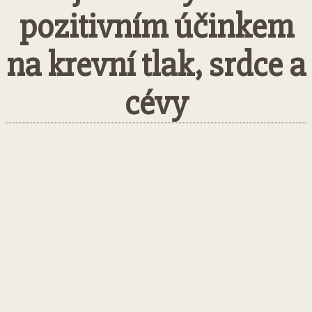
pozitivním účinkem
na krevní tlak, srdce a
cévy
Facebook
Twitter
Pinterest
What