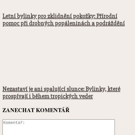
Letní bylinky pro zklidnění pokožky: Přírodní
pomoc při drobných popáleninách a podráždění
Nezastaví je ani spalující slunce: Bylinky, které
prospívají i během tropických veder
ZANECHAT KOMENTÁŘ