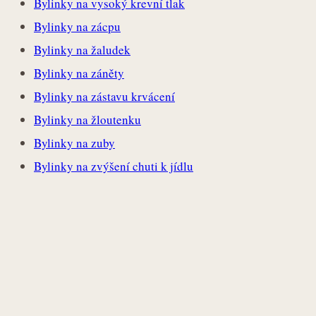
Bylinky na vysoký krevní tlak
Bylinky na zácpu
Bylinky na žaludek
Bylinky na záněty
Bylinky na zástavu krvácení
Bylinky na žloutenku
Bylinky na zuby
Bylinky na zvýšení chuti k jídlu