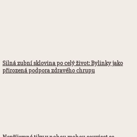
Silná zubní sklovina po celý život: Bylinky jako
přirozená podpora zdravého chrupu