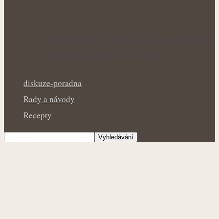
Nepříjemné tiky v nohou mohou souviset
se stresem i únavou: Bylinky…
diskuze-poradna
Rady a návody
Recepty