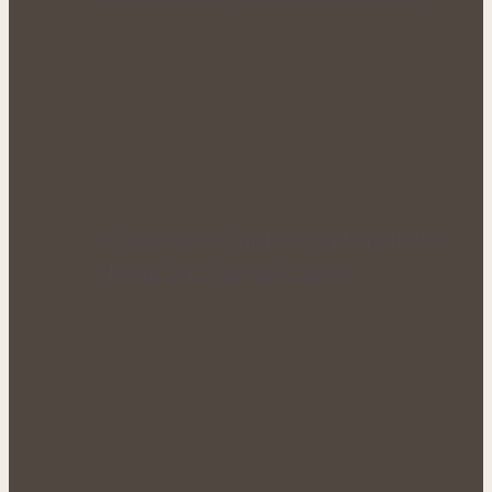
Po odstranění umělých nehtů potřebují
vlastní nehty čas na obnovu