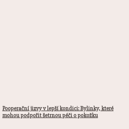
Facebook
Twitter
Pinterest
WhatsApp
Pooperační jizvy v lepší kondici: Bylinky, které
mohou podpořit šetrnou péči o pokožku