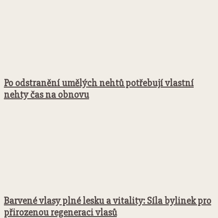
Po odstranění umělých nehtů potřebují vlastní
nehty čas na obnovu
Barvené vlasy plné lesku a vitality: Síla bylinek pro
přirozenou regeneraci vlasů