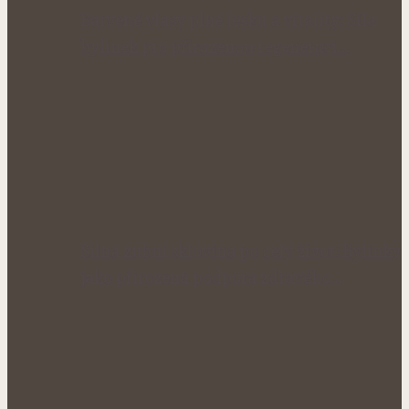
Barvené vlasy plné lesku a vitality: Síla
bylinek pro přirozenou regeneraci…
Silná zubní sklovina po celý život: Bylinky
jako přirozená podpora zdravého…