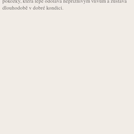
pokožky, která lépe odolává nepříznivým vlivům a zůstává
dlouhodobě v dobré kondici.