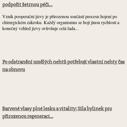
podpořit šetrnou péči...
Vznik pooperační jizvy je přirozenou součástí procesu hojení po
chirurgickém zákroku. Každý organismus se hojí jinou rychlostí a
konečný vzhled jizvy ovlivňuje celá řada...
Po odstranění umělých nehtů potřebují vlastní nehty čas
na obnovu
Barvené vlasy plné lesku a vitality: Síla bylinek pro
přirozenou regeneraci...