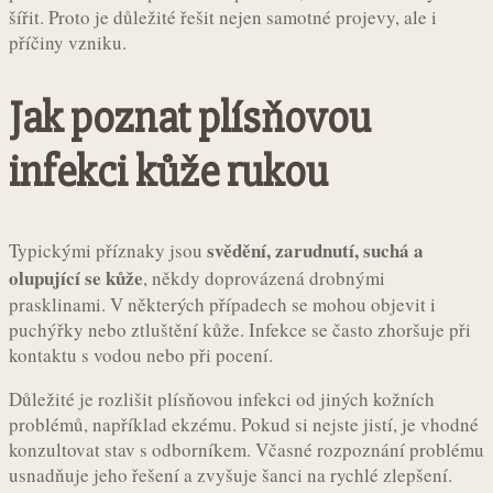
šířit. Proto je důležité řešit nejen samotné projevy, ale i
příčiny vzniku.
Jak poznat plísňovou
infekci kůže rukou
svědění, zarudnutí, suchá a
Typickými příznaky jsou
olupující se kůže
, někdy doprovázená drobnými
prasklinami. V některých případech se mohou objevit i
puchýřky nebo ztluštění kůže. Infekce se často zhoršuje při
kontaktu s vodou nebo při pocení.
Důležité je rozlišit plísňovou infekci od jiných kožních
problémů, například ekzému. Pokud si nejste jistí, je vhodné
konzultovat stav s odborníkem. Včasné rozpoznání problému
usnadňuje jeho řešení a zvyšuje šanci na rychlé zlepšení.