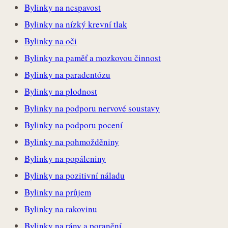
Bylinky na nespavost
Bylinky na nízký krevní tlak
Bylinky na oči
Bylinky na paměť a mozkovou činnost
Bylinky na paradentózu
Bylinky na plodnost
Bylinky na podporu nervové soustavy
Bylinky na podporu pocení
Bylinky na pohmožděniny
Bylinky na popáleniny
Bylinky na pozitivní náladu
Bylinky na průjem
Bylinky na rakovinu
Bylinky na rány a poranění