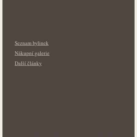
Seznam bylinek
Nákupní galerie
Další články
Pooperační jizvy v lepší kondici: Bylinky,
které mohou podpořit šetrnou péči…