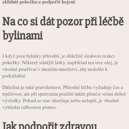
zklidnit pokožku a podpořit hojení
.
Na co si dát pozor při léčbě
bylinami
I když jsou bylinky přírodní, je důležité sledovat reakci
pokožky. Některé silnější látky, například tea tree olej, je
vhodné používat v menším množství, aby nedošlo k
podráždění.
Důležitá je také pravidelnost. Přírodní léčba vyžaduje čas a
trpělivost, ale při správném použití může přinést velmi dobré
výsledky. Pokud se stav zhoršuje nebo nelepší, je vhodné
vyhledat odbornou pomoc.
Jak podpořit zdravou