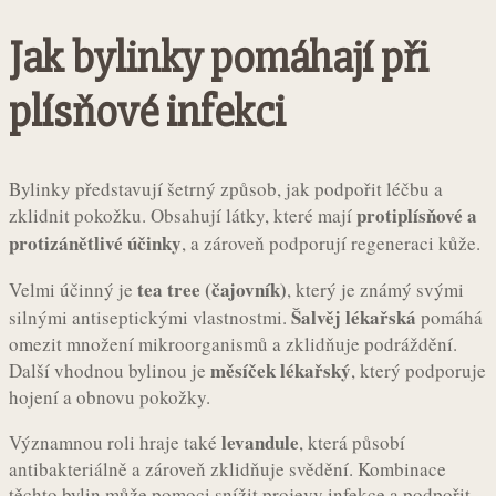
Jak bylinky pomáhají při
plísňové infekci
Bylinky představují šetrný způsob, jak podpořit léčbu a
protiplísňové a
zklidnit pokožku. Obsahují látky, které mají
protizánětlivé účinky
, a zároveň podporují regeneraci kůže.
tea tree (čajovník)
Velmi účinný je
, který je známý svými
Šalvěj lékařská
silnými antiseptickými vlastnostmi.
pomáhá
omezit množení mikroorganismů a zklidňuje podráždění.
měsíček lékařský
Další vhodnou bylinou je
, který podporuje
hojení a obnovu pokožky.
levandule
Významnou roli hraje také
, která působí
antibakteriálně a zároveň zklidňuje svědění. Kombinace
těchto bylin může pomoci snížit projevy infekce a podpořit