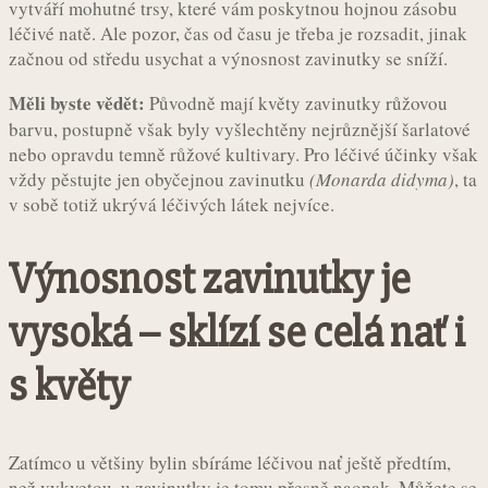
vytváří mohutné trsy, které vám poskytnou hojnou zásobu
léčivé natě. Ale pozor, čas od času je třeba je rozsadit, jinak
začnou od středu usychat a výnosnost zavinutky se sníží.
Měli byste vědět:
Původně mají květy zavinutky růžovou
barvu, postupně však byly vyšlechtěny nejrůznější šarlatové
nebo opravdu temně růžové kultivary. Pro léčivé účinky však
vždy pěstujte jen obyčejnou zavinutku
(Monarda didyma)
, ta
v sobě totiž ukrývá léčivých látek nejvíce.
Výnosnost zavinutky je
vysoká – sklízí se celá nať i
s květy
Zatímco u většiny bylin sbíráme léčivou nať ještě předtím,
než vykvetou, u zavinutky je tomu přesně naopak. Můžete se