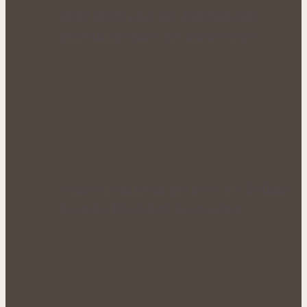
Zlaté plody plné síly: Rakytník jako
přírodní spojenec pro krásné vlasy…
Voňavý letní rituál pro nové síly: Bylinné
koupele, které uleví unavenému…