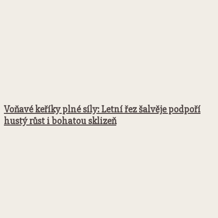
Voňavé keříky plné síly: Letní řez šalvěje podpoří
hustý růst i bohatou sklizeň