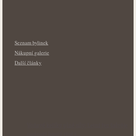
Seznam bylinek
Nákupní galerie
Další články
Voňavé keříky plné síly: Letní řez šalvěje
podpoří hustý růst i…