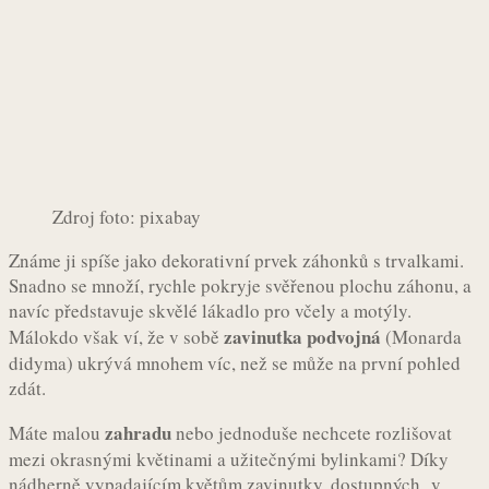
Zdroj foto: pixabay
Známe ji spíše jako dekorativní prvek záhonků s trvalkami.
Snadno se množí, rychle pokryje svěřenou plochu záhonu, a
navíc představuje skvělé lákadlo pro včely a motýly.
zavinutka podvojná
Málokdo však ví, že v sobě
(Monarda
didyma) ukrývá mnohem víc, než se může na první pohled
zdát.
zahradu
Máte malou
nebo jednoduše nechcete rozlišovat
mezi okrasnými květinami a užitečnými bylinkami? Díky
nádherně vypadajícím květům zavinutky, dostupných v