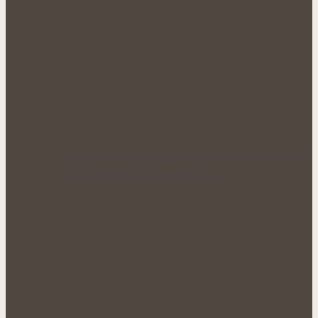
Bohatá úroda lesklých plodů: Letní péče o
lilek přináší silné rostliny…