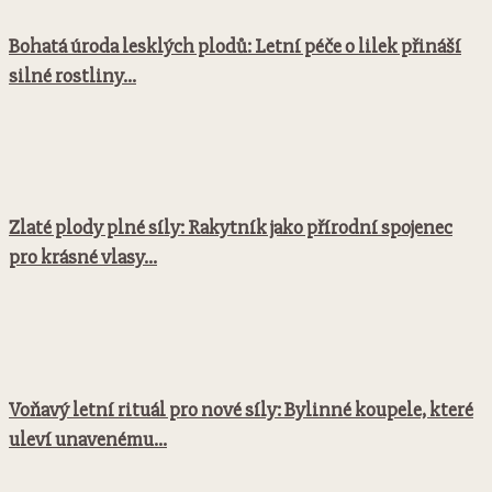
Bohatá úroda lesklých plodů: Letní péče o lilek přináší
silné rostliny...
Zlaté plody plné síly: Rakytník jako přírodní spojenec
pro krásné vlasy...
Voňavý letní rituál pro nové síly: Bylinné koupele, které
uleví unavenému...