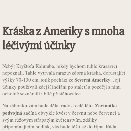
Kráska z Ameriky s mnoha
léčivými účinky
Nebýt Kryštofa Kolumba, nikdy bychom tuhle krasavici
nepoznali. Tahle vytrvalá mrazuvzdorná kráska, dorůstající
Severní Ameriky
výšky 70-130 cm, totiž pochází ze
. Její
účinky používali zdejší indiáni po staletí a později s nimi
ochotně seznámili i bílé přistěhovalce.
Zavinutka
Na záhonku vám bude dělat radost celé léto.
podvojná
začíná obvykle kvést v červnu nebo červenci a
svým růžovým střapatým květenstvím, zdálky
připomínajícím bodlák, vás bude těšit až do října. Ráda