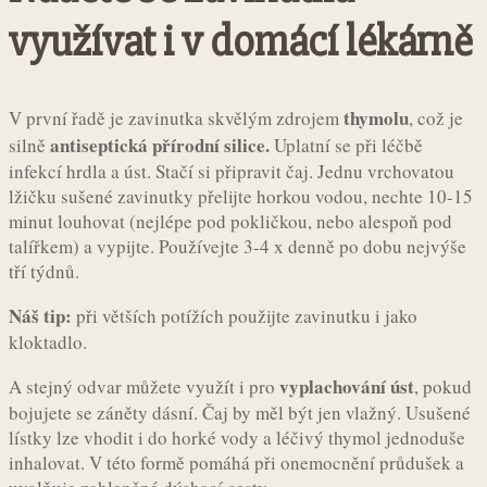
využívat i v domácí lékárně
thymolu
V první řadě je zavinutka skvělým zdrojem
, což je
antiseptická přírodní silice.
silně
Uplatní se při léčbě
infekcí hrdla a úst. Stačí si připravit čaj. Jednu vrchovatou
lžičku sušené zavinutky přelijte horkou vodou, nechte 10-15
minut louhovat (nejlépe pod pokličkou, nebo alespoň pod
talířkem) a vypijte. Používejte 3-4 x denně po dobu nejvýše
tří týdnů.
Náš tip:
při větších potížích použijte zavinutku i jako
kloktadlo.
vyplachování úst
A stejný odvar můžete využít i pro
, pokud
bojujete se záněty dásní. Čaj by měl být jen vlažný. Usušené
lístky lze vhodit i do horké vody a léčivý thymol jednoduše
inhalovat. V této formě pomáhá při onemocnění průdušek a