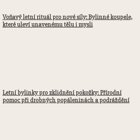
Voňavý letní rituál pro nové síly: Bylinné koupele,
které uleví unavenému tělu i mysli
Letní bylinky pro zklidnění pokožky: Přírodní
pomoc při drobných popáleninách a podráždění