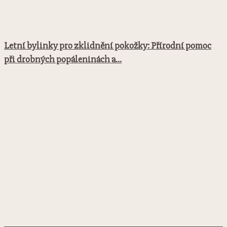
Letní bylinky pro zklidnění pokožky: Přírodní pomoc
při drobných popáleninách a...