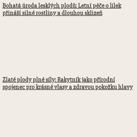
Bohatá úroda lesklých plodů: Letní péče o lilek
přináší silné rostliny a dlouhou sklizeň
Zlaté plody plné síly: Rakytník jako přírodní
spojenec pro krásné vlasy a zdravou pokožku hlavy