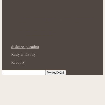
Letní bylinky pro zklidnění pokožky:
Přírodní pomoc při drobných
popáleninách a…
diskuze-poradna
Rady a návody
Recepty