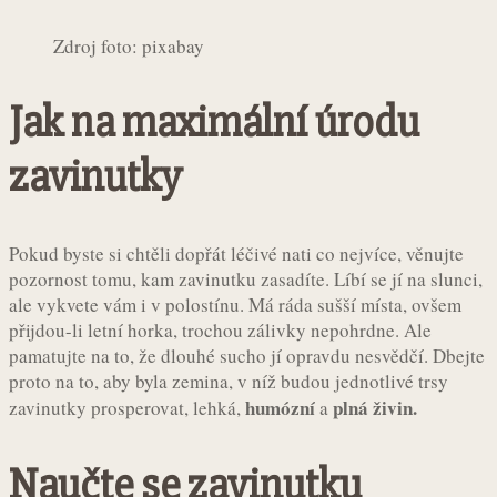
Zdroj foto: pixabay
Jak na maximální úrodu
zavinutky
Pokud byste si chtěli dopřát léčivé nati co nejvíce, věnujte
pozornost tomu, kam zavinutku zasadíte. Líbí se jí na slunci,
ale vykvete vám i v polostínu. Má ráda sušší místa, ovšem
přijdou-li letní horka, trochou zálivky nepohrdne. Ale
pamatujte na to, že dlouhé sucho jí opravdu nesvědčí. Dbejte
proto na to, aby byla zemina, v níž budou jednotlivé trsy
humózní
plná živin.
zavinutky prosperovat, lehká,
a
Naučte se zavinutku