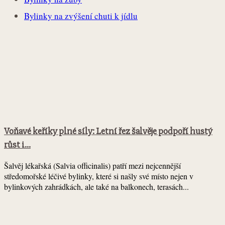
Bylinky na zvýšení chuti k jídlu
Voňavé keříky plné síly: Letní řez šalvěje podpoří hustý
růst i...
Šalvěj lékařská (Salvia officinalis) patří mezi nejcennější
středomořské léčivé bylinky, které si našly své místo nejen v
bylinkových zahrádkách, ale také na balkonech, terasách...