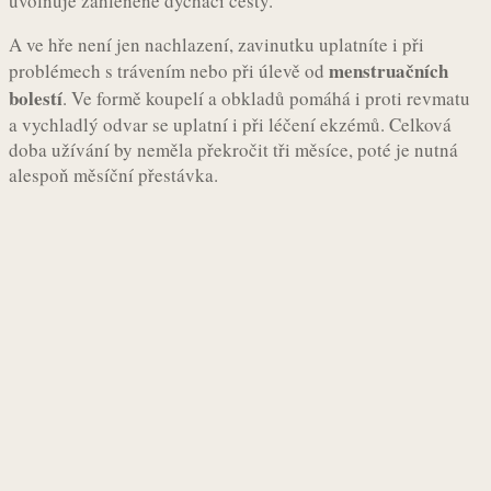
uvolňuje zahleněné dýchací cesty.
A ve hře není jen nachlazení, zavinutku uplatníte i při
menstruačních
problémech s trávením nebo při úlevě od
bolestí
. Ve formě koupelí a obkladů pomáhá i proti revmatu
a vychladlý odvar se uplatní i při léčení ekzémů. Celková
doba užívání by neměla překročit tři měsíce, poté je nutná
alespoň měsíční přestávka.