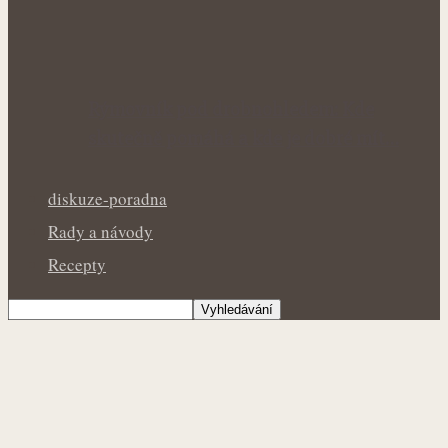
Rýmovník pod drobnohledem: Kde
skutečně pomáhá a kde je dobré mít…
diskuze-poradna
Rady a návody
Recepty