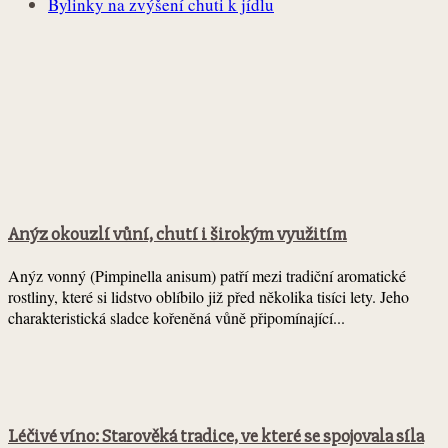
Bylinky na zvýšení chuti k jídlu
Anýz okouzlí vůní, chutí i širokým využitím
Anýz vonný (Pimpinella anisum) patří mezi tradiční aromatické
rostliny, které si lidstvo oblíbilo již před několika tisíci lety. Jeho
charakteristická sladce kořeněná vůně připomínající...
Léčivé víno: Starověká tradice, ve které se spojovala síla