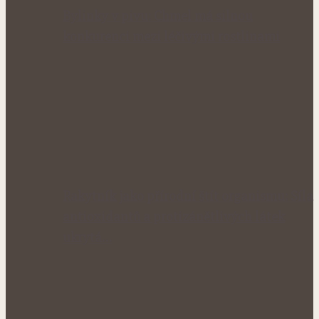
Bylinky v pivu: Chmel má silnou
konkurenci mezi léčivými rostlinami
Rakytník jako přírodní štít organismu: Síla
antioxidantů a protizánětlivých látek
ukrytá…