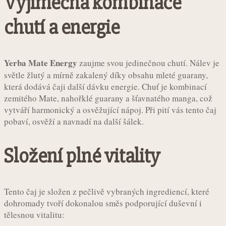
Výjimečná kombinace
chutí a energie
Yerba Mate Energy
zaujme svou jedinečnou chutí. Nálev je
světle žlutý a mírně zakalený díky obsahu mleté guarany,
která dodává čaji další dávku energie. Chuť je kombinací
zemitého Mate, nahořklé guarany a šťavnatého manga, což
vytváří harmonický a osvěžující nápoj. Při pití vás tento čaj
pobaví, osvěží a navnadí na další šálek.
Složení plné vitality
Tento čaj je složen z pečlivě vybraných ingrediencí, které
dohromady tvoří dokonalou směs podporující duševní i
tělesnou vitalitu: