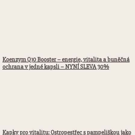
Koenzym Q10 Booster – energie, vitalita a buněčná
ochrana v jedné kapsli – NYNÍ SLEVA 30%
Kapky pro vitalitu: Ostropestřec s pampeliškou jako