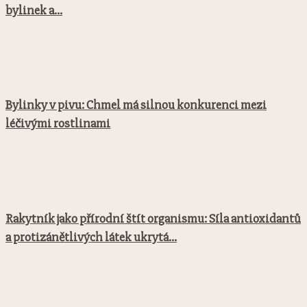
bylinek a...
Bylinky v pivu: Chmel má silnou konkurenci mezi
léčivými rostlinami
Rakytník jako přírodní štít organismu: Síla antioxidantů
a protizánětlivých látek ukrytá...