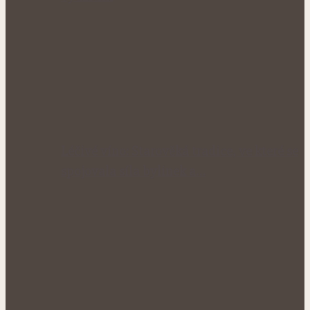
Léčivé víno: Starověká tradice, ve které se
spojovala síla bylinek a…