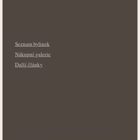
Seznam bylinek
Nákupní galerie
Další články
Anýz okouzlí vůní, chutí i širokým
využitím