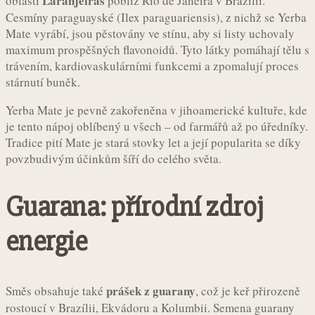
Laranjeiras
oblasti
poblíž Rio de Janeira v Brazílii.
Cesmíny paraguayské (Ilex paraguariensis), z nichž se Yerba
Mate vyrábí, jsou pěstovány ve stínu, aby si listy uchovaly
maximum prospěšných flavonoidů. Tyto látky pomáhají tělu s
trávením, kardiovaskulárními funkcemi a zpomalují proces
stárnutí buněk.
Yerba Mate je pevně zakořeněna v jihoamerické kultuře, kde
je tento nápoj oblíbený u všech – od farmářů až po úředníky.
Tradice pití Mate je stará stovky let a její popularita se díky
povzbudivým účinkům šíří do celého světa.
Guarana: přírodní zdroj
energie
prášek z guarany
Směs obsahuje také
, což je keř přirozeně
rostoucí v Brazílii, Ekvádoru a Kolumbii. Semena guarany