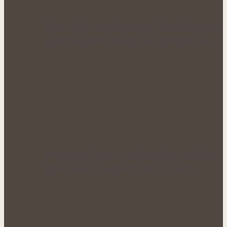
Pálení žáhy a překyselený žaludek nemusí
znepříjemňovat každý den: Bylinky jako…
Pooperační jizvy v lepší kondici: Bylinky,
které mohou podpořit šetrnou péči…