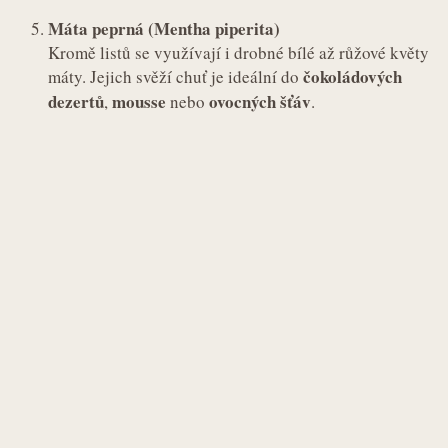
Máta peprná (Mentha piperita)
Kromě listů se využívají i drobné bílé až růžové květy
čokoládových
máty. Jejich svěží chuť je ideální do
dezertů
mousse
ovocných šťáv
,
nebo
.