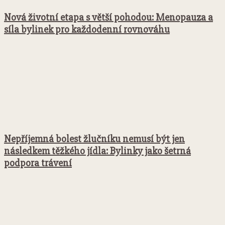
Nová životní etapa s větší pohodou: Menopauza a
síla bylinek pro každodenní rovnováhu
Nepříjemná bolest žlučníku nemusí být jen
následkem těžkého jídla: Bylinky jako šetrná
podpora trávení