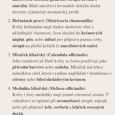
zmrzlin
. Malé množství levandule dokáže dodat
dezertu výjimečný aromatický profil.
Heřmánek pravý (Matricaria chamomilla)
Květy heřmánku mají sladce medovou vůni a
krémových
uklidňující vlastnosti. Jsou ideální do
náplní
pěn
infuzí
,
, nebo
pro přípravu panna cotty,
sirupů
zmrzlinových směsí
na přelití koláčů či
.
Měsíček lékařský (Calendula officinalis)
Jeho oranžové až žluté květy se často používají jako
přírodní barvivo
ozdoba
nebo
. Měsíček má lehce
nahořklou chuť, která vynikne například v kombinaci s
citrusy
bíločokoládovým krémem
nebo
.
Meduňka lékařská (Melissa officinalis)
Květy i listy meduňky mají jemně citronové aroma. V
aromatizaci
cukrářství se uplatní při
sirupů, nápojů
želé
sorbetů
lehčích ovocných
nebo při přípravě
,
a
dortů
.