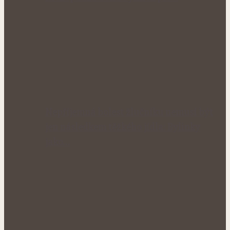
Nepříjemná bolest žlučníku nemusí být
jen následkem těžkého jídla: Bylinky
jako…