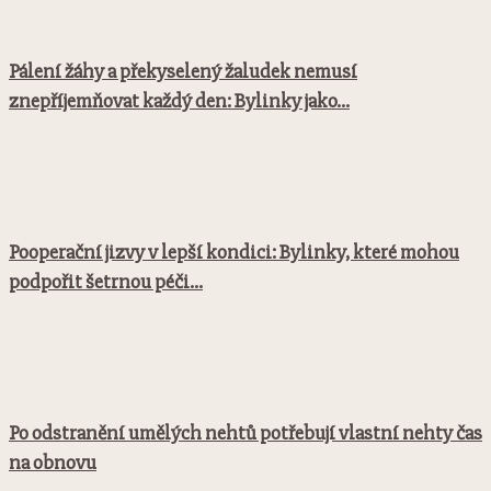
Pálení žáhy a překyselený žaludek nemusí
znepříjemňovat každý den: Bylinky jako...
Pooperační jizvy v lepší kondici: Bylinky, které mohou
podpořit šetrnou péči...
Po odstranění umělých nehtů potřebují vlastní nehty čas
na obnovu