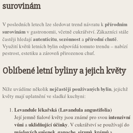
surovinám
přírodním
V posledních letech lze sledovat trend návratu k
surovinám
v gastronomii, včetně cukrářství. Zákazníci stále
autenticitu
sezónnost
přírodní chutě
častěji hledají
,
a
.
Využití květů letních bylin odpovídá tomuto trendu – nabízí
pestrost, estetiku a zároveň přirozenou chuť.
Oblíbené letní byliny a jejich květy
nejčastěji používaných bylin
Níže uvádíme několik
, jejichž
květy mají uplatnění ve sladké kuchyni:
Levandule lékařská (Lavandula angustifolia)
intenzivní
Její jemně fialové květy jsou známé pro svou
vůni
uklidňující účinky
a
. V cukrářství se používají do
máslových sušenek
ganache
sirupů
krémů
,
,
,
a