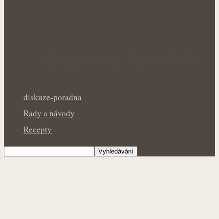
Po odstranění umělých nehtů potřebují
vlastní nehty čas na obnovu
diskuze-poradna
Rady a návody
Recepty