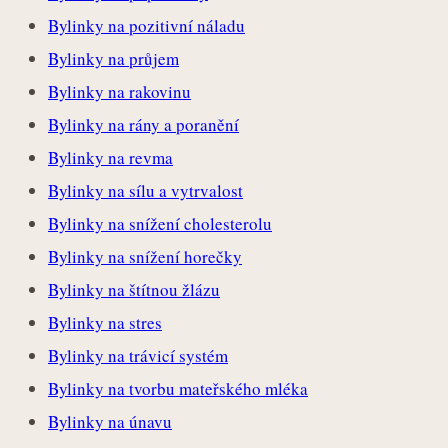
Bylinky na pozitivní náladu
Bylinky na průjem
Bylinky na rakovinu
Bylinky na rány a poranění
Bylinky na revma
Bylinky na sílu a vytrvalost
Bylinky na snížení cholesterolu
Bylinky na snížení horečky
Bylinky na štítnou žlázu
Bylinky na stres
Bylinky na trávicí systém
Bylinky na tvorbu mateřského mléka
Bylinky na únavu