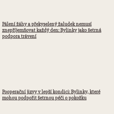
Pálení žáhy a překyselený žaludek nemusí
znepříjemňovat každý den: Bylinky jako šetrná
podpora trávení
Pooperační jizvy v lepší kondici: Bylinky, které
mohou podpořit šetrnou péči o pokožku