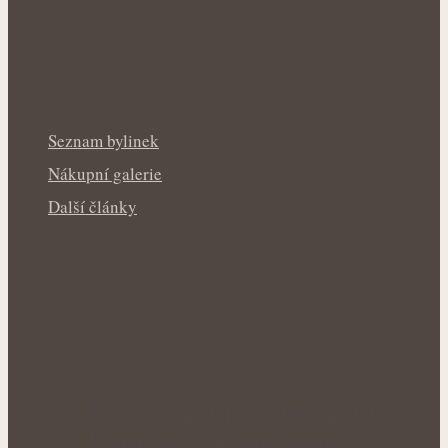
Seznam bylinek
Nákupní galerie
Další články
Nová životní etapa s větší pohodou:
Menopauza a síla bylinek pro…