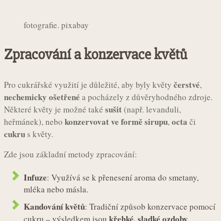
fotografie. pixabay
Zpracování a konzervace květů
čerstvé
Pro cukrářské využití je důležité, aby byly květy
,
nechemicky ošetřené
a pocházely z důvěryhodného zdroje.
sušit
Některé květy je možné také
(např. levanduli,
konzervovat ve formě sirupu
octa
heřmánek), nebo
,
či
cukru
s květy.
Zde jsou základní metody zpracování:
Infuze
: Využívá se k přenesení aroma do smetany,
mléka nebo másla.
Kandování květů
: Tradiční způsob konzervace pomocí
křehké, sladké ozdoby
cukru – výsledkem jsou
.