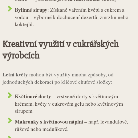
Bylinné sirupy
: Získané vařením květů s cukrem a
vodou – výborné k dochucení dezertů, zmrzlin nebo
koktejlů.
Kreativní využití v cukrářských
výrobcích
Letní květy
mohou být využity mnoha způsoby, od
jednoduchých dekorací po klíčové chuťové složky:
Květinové dorty
– vrstvené dorty s květinovým
krémem, květy v cukrovém gelu nebo květinovým
sirupem.
Makronky s květinovou náplní
– např. levandulové,
růžové nebo meduňkové.