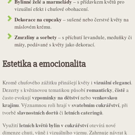
Bylinné želé a marmelády
– s přídavkem květů pro
vizuální efekt i chuťové obohacení.
Dekorace na cupcaky
– sušené nebo čerstvé květy na
máslovém krému.
Zmrzliny a sorbety
– s příchutí levandule, meduňky či
máty, podávané s květy jako dekorací.
Estetika a emocionalita
vizuální eleganci
Kromě chuťového zážitku přinášejí květy i
.
romanticky
čistě
Dezerty s květinovou tematikou působí
,
a
vzpomínky na dětství
venkovskou
často evokují
nebo
krajinu
svatebním cukrářství
. Významnou roli hrají v
, při
slavnostních dortů
letních cateringů
tvorbě
či
.
letních květů bylin v cukrářství
Využití
otevírá nové
dimenze chuti, vůně i vizuálního vjemu. Zahrnuje návrat k