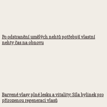
Po odstranění umělých nehtů potřebují vlastní
nehty čas na obnovu
Barvené vlasy plné lesku a vitality: Síla bylinek pro
přirozenou regeneraci vlasů