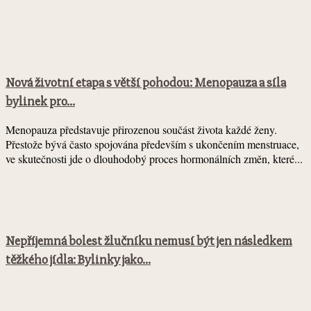
Nová životní etapa s větší pohodou: Menopauza a síla
bylinek pro...
Menopauza představuje přirozenou součást života každé ženy.
Přestože bývá často spojována především s ukončením menstruace,
ve skutečnosti jde o dlouhodobý proces hormonálních změn, které...
Nepříjemná bolest žlučníku nemusí být jen následkem
těžkého jídla: Bylinky jako...