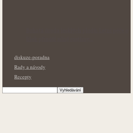
Bohatá úroda lesklých plodů: Letní péče o
lilek přináší silné rostliny…
diskuze-poradna
Rady a návody
Recepty