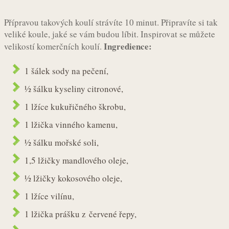
Přípravou takových koulí strávíte 10 minut. Připravíte si tak
veliké koule, jaké se vám budou líbit. Inspirovat se můžete
Ingredience:
velikostí komerčních koulí.
1 šálek sody na pečení,
½ šálku kyseliny citronové,
1 lžíce kukuřičného škrobu,
1 lžička vinného kamenu,
½ šálku mořské soli,
1,5 lžičky mandlového oleje,
½ lžičky kokosového oleje,
1 lžíce vilínu,
1 lžička prášku z červené řepy,