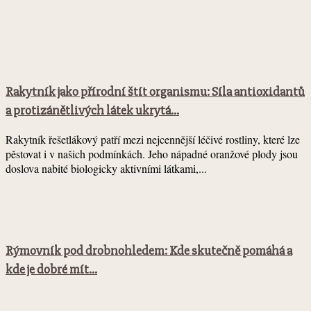
Rakytník jako přírodní štít organismu: Síla antioxidantů
a protizánětlivých látek ukrytá...
Rakytník řešetlákový patří mezi nejcennější léčivé rostliny, které lze
pěstovat i v našich podmínkách. Jeho nápadné oranžové plody jsou
doslova nabité biologicky aktivními látkami,...
Rýmovník pod drobnohledem: Kde skutečně pomáhá a
kde je dobré mít...