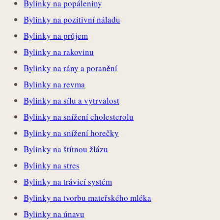
Bylinky na popáleniny
Bylinky na pozitivní náladu
Bylinky na průjem
Bylinky na rakovinu
Bylinky na rány a poranění
Bylinky na revma
Bylinky na sílu a vytrvalost
Bylinky na snížení cholesterolu
Bylinky na snížení horečky
Bylinky na štítnou žlázu
Bylinky na stres
Bylinky na trávicí systém
Bylinky na tvorbu mateřského mléka
Bylinky na únavu