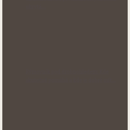
ukrytá…
Rýmovník pod drobnohledem: Kde
skutečně pomáhá a kde je dobré mít…