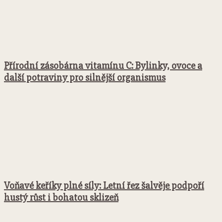
Přírodní zásobárna vitamínu C: Bylinky, ovoce a
další potraviny pro silnější organismus
Voňavé keříky plné síly: Letní řez šalvěje podpoří
hustý růst i bohatou sklizeň