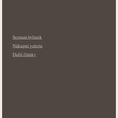
Seznam bylinek
Nákupní galerie
Další články
Rakytník jako přírodní štít organismu: Síla
antioxidantů a protizánětlivých látek