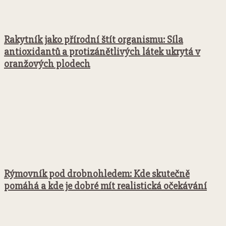
Rakytník jako přírodní štít organismu: Síla
antioxidantů a protizánětlivých látek ukrytá v
oranžových plodech
Rýmovník pod drobnohledem: Kde skutečně
pomáhá a kde je dobré mít realistická očekávání