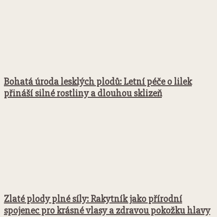
Bohatá úroda lesklých plodů: Letní péče o lilek
přináší silné rostliny a dlouhou sklizeň
Zlaté plody plné síly: Rakytník jako přírodní
spojenec pro krásné vlasy a zdravou pokožku hlavy