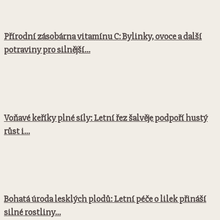
Přírodní zásobárna vitamínu C: Bylinky, ovoce a další
potraviny pro silnější...
Voňavé keříky plné síly: Letní řez šalvěje podpoří hustý
růst i...
Bohatá úroda lesklých plodů: Letní péče o lilek přináší
silné rostliny...