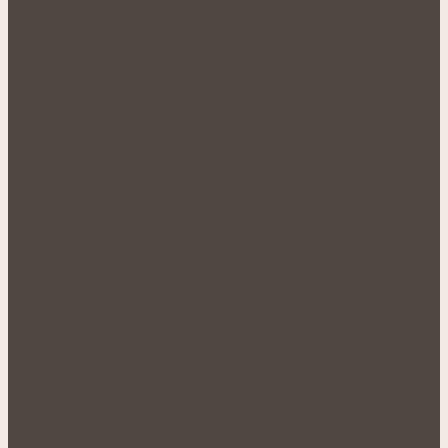
Přírodní zásobárna vitamínu C: Bylinky,
ovoce a další potraviny pro silnější…
Voňavé keříky plné síly: Letní řez šalvěje
podpoří hustý růst i…