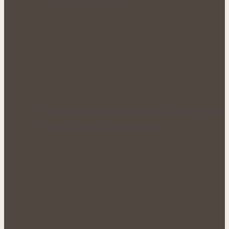
Bohatá úroda lesklých plodů: Letní péče o
lilek přináší silné rostliny…