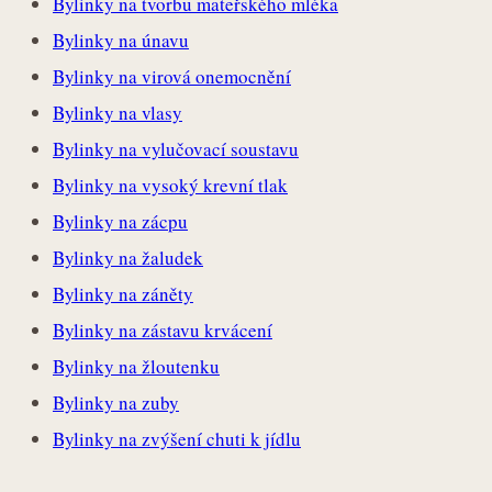
Bylinky na tvorbu mateřského mléka
Bylinky na únavu
Bylinky na virová onemocnění
Bylinky na vlasy
Bylinky na vylučovací soustavu
Bylinky na vysoký krevní tlak
Bylinky na zácpu
Bylinky na žaludek
Bylinky na záněty
Bylinky na zástavu krvácení
Bylinky na žloutenku
Bylinky na zuby
Bylinky na zvýšení chuti k jídlu