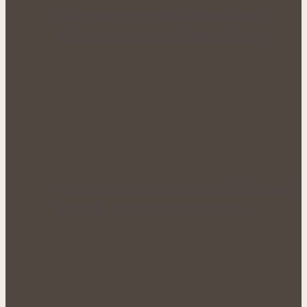
Zlaté plody plné síly: Rakytník jako
přírodní spojenec pro krásné vlasy…
Voňavý letní rituál pro nové síly: Bylinné
koupele, které uleví unavenému…