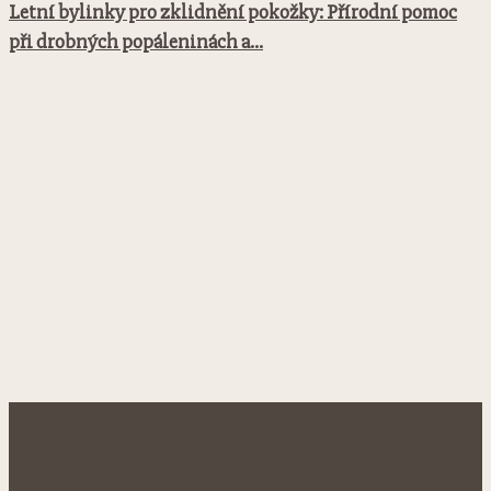
Letní bylinky pro zklidnění pokožky: Přírodní pomoc
při drobných popáleninách a...