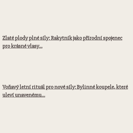
Zlaté plody plné síly: Rakytník jako přírodní spojenec
pro krásné vlasy...
Voňavý letní rituál pro nové síly: Bylinné koupele, které
uleví unavenému...