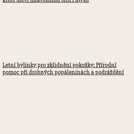
Letní bylinky pro zklidnění pokožky: Přírodní
pomoc při drobných popáleninách a podráždění