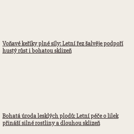
Voňavé keříky plné síly: Letní řez šalvěje podpoří
hustý růst i bohatou sklizeň
Bohatá úroda lesklých plodů: Letní péče o lilek
přináší silné rostliny a dlouhou sklizeň