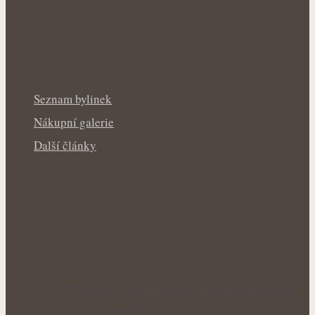
Seznam bylinek
Nákupní galerie
Další články
Voňavé keříky plné síly: Letní řez šalvěje
podpoří hustý růst i…