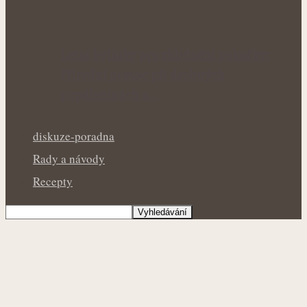
Letní bylinky pro zklidnění pokožky:
Přírodní pomoc při drobných
popáleninách a…
diskuze-poradna
Rady a návody
Recepty