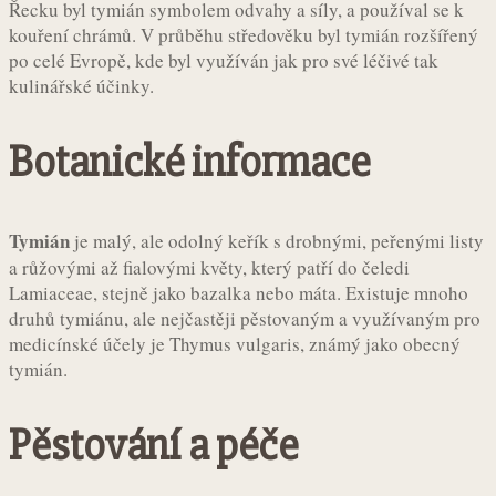
Řecku byl tymián symbolem odvahy a síly, a používal se k
kouření chrámů. V průběhu středověku byl tymián rozšířený
po celé Evropě, kde byl využíván jak pro své léčivé tak
kulinářské účinky.
Botanické informace
Tymián
je malý, ale odolný keřík s drobnými, peřenými listy
a růžovými až fialovými květy, který patří do čeledi
Lamiaceae, stejně jako bazalka nebo máta. Existuje mnoho
druhů tymiánu, ale nejčastěji pěstovaným a využívaným pro
medicínské účely je Thymus vulgaris, známý jako obecný
tymián.
Pěstování a péče