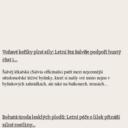
Voňavé keříky plné síly: Letní řez šalvěje podpoří hustý
růst i...
Šalvěj lékařská (Salvia officinalis) patří mezi nejcennější
středomořské léčivé bylinky, které si našly své místo nejen v
bylinkových zahrádkách, ale také na balkonech, terasách...
Bohatá úroda lesklých plodů: Letní péče o lilek přináší
silné rostliny...