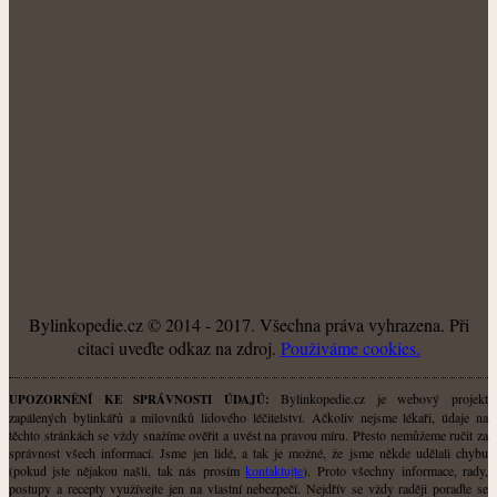
O NÁS
Bylinkopedie.cz © 2014 - 2017. Všechna práva vyhrazena. Při
citaci uveďte odkaz na zdroj.
Použiváme cookies.
Bylinkopedie.cz je webový projekt
UPOZORNĚNÍ KE SPRÁVNOSTI ÚDAJŮ:
zapálených bylinkářů a milovníků lidového léčitelství. Ačkoliv nejsme lékaři, údaje na
těchto stránkách se vždy snažíme ověřit a uvést na pravou míru. Přesto nemůžeme ručit za
správnost všech informací. Jsme jen lidé, a tak je možné, že jsme někde udělali chybu
(pokud jste nějakou našli, tak nás prosím
kontaktujte
). Proto všechny informace, rady,
postupy a recepty využívejte jen na vlastní nebezpečí. Nejdřív se vždy raději poraďte se