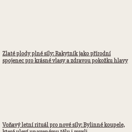
Zlaté plody plné síly: Rakytník jako přírodní
spojenec pro krásné vlasy a zdravou pokožku hlavy
Voňavý letní rituál pro nové síly: Bylinné koupele,
které uleví unavenému tělu i mysli