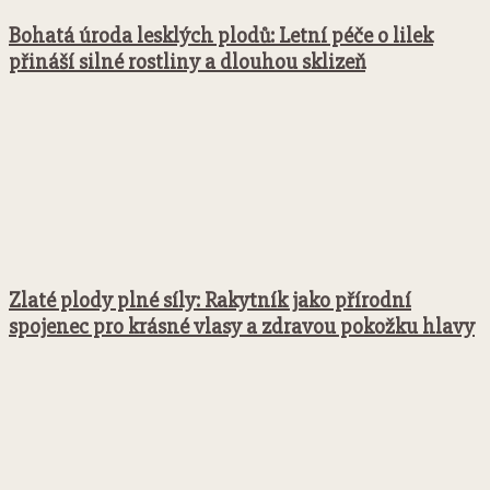
Bohatá úroda lesklých plodů: Letní péče o lilek
přináší silné rostliny a dlouhou sklizeň
Zlaté plody plné síly: Rakytník jako přírodní
spojenec pro krásné vlasy a zdravou pokožku hlavy