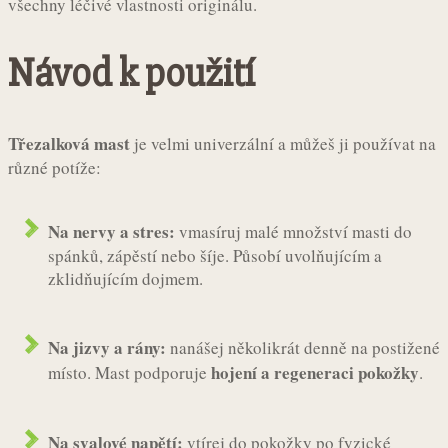
všechny léčivé vlastnosti originálu.
Návod k použití
Třezalková mast
je velmi univerzální a můžeš ji používat na
různé potíže:
Na nervy a stres:
vmasíruj malé množství masti do
spánků, zápěstí nebo šíje. Působí uvolňujícím a
zklidňujícím dojmem.
Na jizvy a rány:
nanášej několikrát denně na postižené
hojení a regeneraci pokožky
místo. Mast podporuje
.
Na svalové napětí:
vtírej do pokožky po fyzické