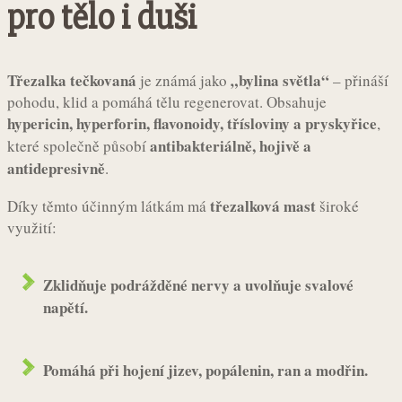
pro tělo i duši
Třezalka tečkovaná
„bylina světla“
je známá jako
– přináší
pohodu, klid a pomáhá tělu regenerovat. Obsahuje
hypericin, hyperforin, flavonoidy, třísloviny a pryskyřice
,
antibakteriálně, hojivě a
které společně působí
antidepresivně
.
třezalková mast
Díky těmto účinným látkám má
široké
využití:
Zklidňuje podrážděné nervy a uvolňuje svalové
napětí.
Pomáhá při hojení jizev, popálenin, ran a modřin.