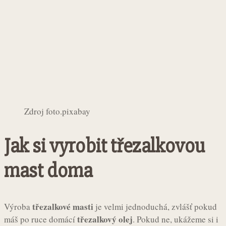
Zdroj foto.pixabay
Jak si vyrobit třezalkovou
mast doma
třezalkové masti
Výroba
je velmi jednoduchá, zvlášť pokud
třezalkový olej
máš po ruce domácí
. Pokud ne, ukážeme si i