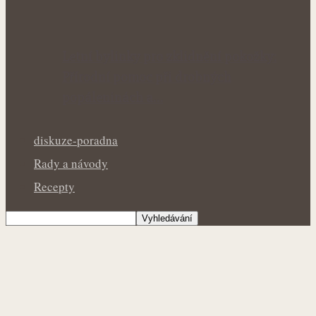
Letní bylinky pro zklidnění pokožky:
Přírodní pomoc při drobných
popáleninách a…
diskuze-poradna
Rady a návody
Recepty