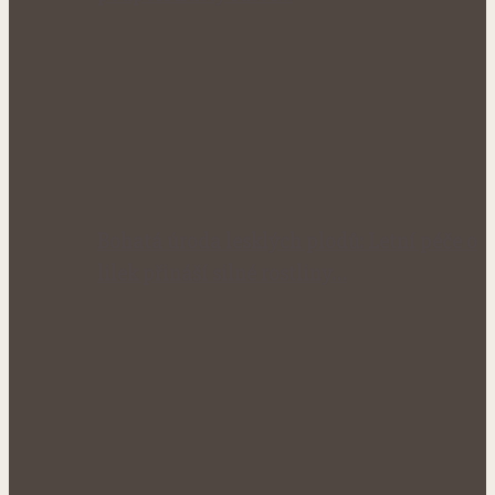
Bohatá úroda lesklých plodů: Letní péče o
lilek přináší silné rostliny…