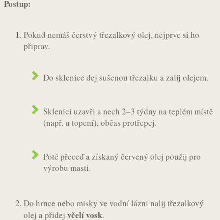
Postup:
Pokud nemáš čerstvý třezalkový olej, nejprve si ho
připrav.
Do sklenice dej sušenou třezalku a zalij olejem.
Sklenici uzavři a nech 2–3 týdny na teplém místě
(např. u topení), občas protřepej.
Poté přeceď a získaný červený olej použij pro
výrobu masti.
Do hrnce nebo misky ve vodní lázni nalij třezalkový
včelí vosk
olej a přidej
.