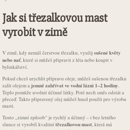
Jak si třezalkovou mast
vyrobit v zimě
sušené květy
V zimě, kdy nemáš čerstvou třezalku, využij
nebo nať
, které si můžeš připravit z léta nebo koupit v
bylinkářství.
Pokud chceš urychlit přípravu oleje, můžeš sušenou třezalku
jemně zahřívat ve vodní lázni 1–2 hodiny
zalít olejem a
.
Teplo pomůže uvolnit účinné látky. Poté nech směs odstát a
přeceď. Takto připravený olej můžeš hned použít pro výrobu
masti.
Tento „zimní způsob“ je rychlý a účinný – i bez letního
třezalkovou mast
slunce si vyrobíš kvalitní
, která má