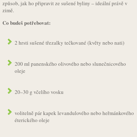
způsob, jak ho připravit ze sušené byliny – ideální právě v
zimě.
Co budeš potřebovat:
2 hrsti sušené třezalky tečkované (květy nebo nati)
200 ml panenského olivového nebo slunečnicového
oleje
20–30 g včelího vosku
volitelně pár kapek levandulového nebo heřmánkového
éterického oleje