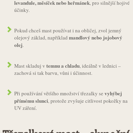
levandule, měsíček nebo heřmánek
, pro silnější hojivé
účinky.
Pokud chceš mast používat i na obličej, zvol jemný
mandlový nebo jojobový
olejový základ, například
olej
.
temnu a chladu
Mast skladuj v
, ideálně v lednici –
zachová si tak barvu, vůni i účinnost.
vyhýbej
Při používání většího množství třezalky se
přímému slunci
, protože zvyšuje citlivost pokožky na
UV záření.