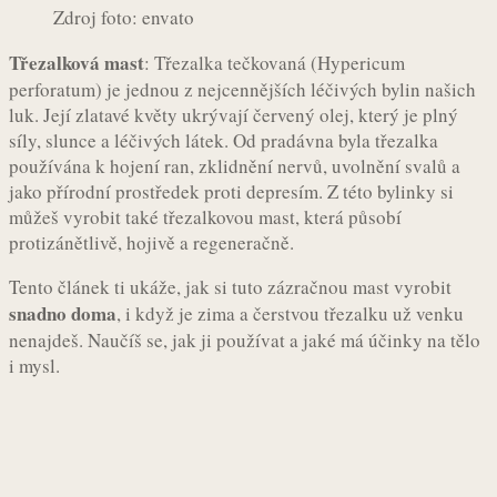
Zdroj foto: envato
Třezalková mast
: Třezalka tečkovaná (Hypericum
perforatum) je jednou z nejcennějších léčivých bylin našich
luk. Její zlatavé květy ukrývají červený olej, který je plný
síly, slunce a léčivých látek. Od pradávna byla třezalka
používána k hojení ran, zklidnění nervů, uvolnění svalů a
jako přírodní prostředek proti depresím. Z této bylinky si
můžeš vyrobit také třezalkovou mast, která působí
protizánětlivě, hojivě a regeneračně.
Tento článek ti ukáže, jak si tuto zázračnou mast vyrobit
snadno doma
, i když je zima a čerstvou třezalku už venku
nenajdeš. Naučíš se, jak ji používat a jaké má účinky na tělo
i mysl.