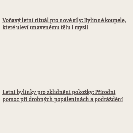
Voňavý letní rituál pro nové síly: Bylinné koupele,
které uleví unavenému tělu i mysli
Letní bylinky pro zklidnění pokožky: Přírodní
pomoc při drobných popáleninách a podráždění