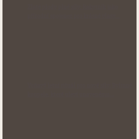
Zlaté plody plné síly: Rakytník jako
přírodní spojenec pro krásné vlasy…
Voňavý letní rituál pro nové síly: Bylinné
koupele, které uleví unavenému…