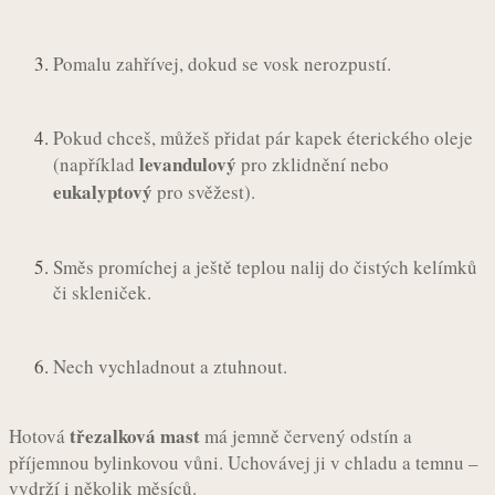
Pomalu zahřívej, dokud se vosk nerozpustí.
Pokud chceš, můžeš přidat pár kapek éterického oleje
levandulový
(například
pro zklidnění nebo
eukalyptový
pro svěžest).
Směs promíchej a ještě teplou nalij do čistých kelímků
či skleniček.
Nech vychladnout a ztuhnout.
třezalková mast
Hotová
má jemně červený odstín a
příjemnou bylinkovou vůni. Uchovávej ji v chladu a temnu –
vydrží i několik měsíců.