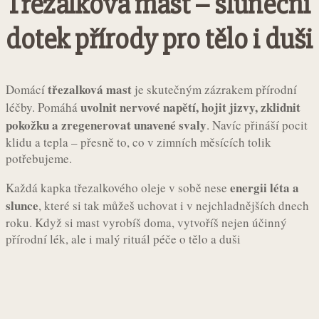
Třezalková mast – sluneční
dotek přírody pro tělo i duši
třezalková mast
Domácí
je skutečným zázrakem přírodní
uvolnit nervové napětí, hojit jizvy, zklidnit
léčby. Pomáhá
pokožku a zregenerovat unavené svaly
. Navíc přináší pocit
klidu a tepla – přesně to, co v zimních měsících tolik
potřebujeme.
energii léta a
Každá kapka třezalkového oleje v sobě nese
slunce
, které si tak můžeš uchovat i v nejchladnějších dnech
roku. Když si mast vyrobíš doma, vytvoříš nejen účinný
přírodní lék, ale i malý rituál péče o tělo a duši