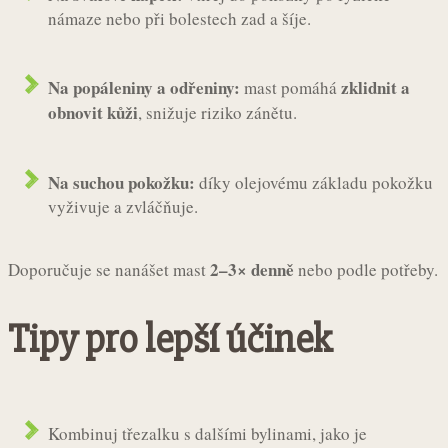
námaze nebo při bolestech zad a šíje.
Na popáleniny a odřeniny:
zklidnit a
mast pomáhá
obnovit kůži
, snižuje riziko zánětu.
Na suchou pokožku:
díky olejovému základu pokožku
vyživuje a zvláčňuje.
2–3× denně
Doporučuje se nanášet mast
nebo podle potřeby.
Tipy pro lepší účinek
Kombinuj třezalku s dalšími bylinami, jako je