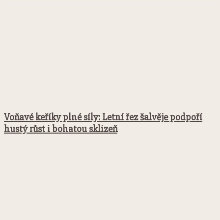
Voňavé keříky plné síly: Letní řez šalvěje podpoří
hustý růst i bohatou sklizeň