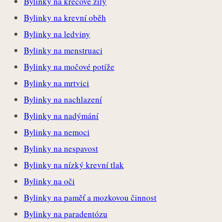
Bylinky na křečové žíly
Bylinky na krevní oběh
Bylinky na ledviny
Bylinky na menstruaci
Bylinky na močové potíže
Bylinky na mrtvici
Bylinky na nachlazení
Bylinky na nadýmání
Bylinky na nemoci
Bylinky na nespavost
Bylinky na nízký krevní tlak
Bylinky na oči
Bylinky na paměť a mozkovou činnost
Bylinky na paradentózu