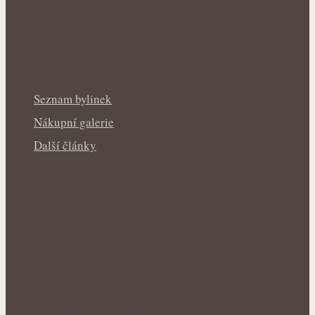
Seznam bylinek
Nákupní galerie
Další články
Voňavé keříky plné síly: Letní řez šalvěje
podpoří hustý růst i…