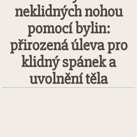
neklidných nohou
pomocí bylin:
přirozená úleva pro
klidný spánek a
uvolnění těla
Facebook
Twitter
Pinterest
What