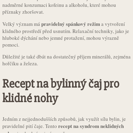
nadměrné konzumaci kofeinu a alkoholu, které mohou
příznaky zhoršovat.
pravidelný spánkový režim
Velký význam má
a vytvoření
klidného prostředí před usnutím. Relaxační techniky, jako je
hluboké dýchání nebo jemné protažení, mohou výrazně
pomoci.
Důležité je také dbát na dostatečný příjem minerálů, zejména
hořčíku a železa.
Recept na bylinný čaj pro
klidné nohy
Jedním z nejjednodušších způsobů, jak využít sílu bylin, je
recept na syndrom neklidných
pravidelné pití čaje. Tento