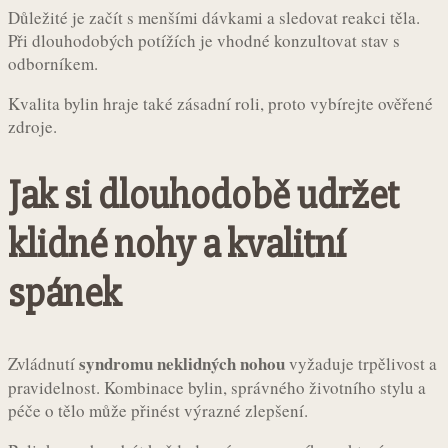
Důležité je začít s menšími dávkami a sledovat reakci těla.
Při dlouhodobých potížích je vhodné konzultovat stav s
odborníkem.
Kvalita bylin hraje také zásadní roli, proto vybírejte ověřené
zdroje.
Jak si dlouhodobě udržet
klidné nohy a kvalitní
spánek
syndromu neklidných nohou
Zvládnutí
vyžaduje trpělivost a
pravidelnost. Kombinace bylin, správného životního stylu a
péče o tělo může přinést výrazné zlepšení.