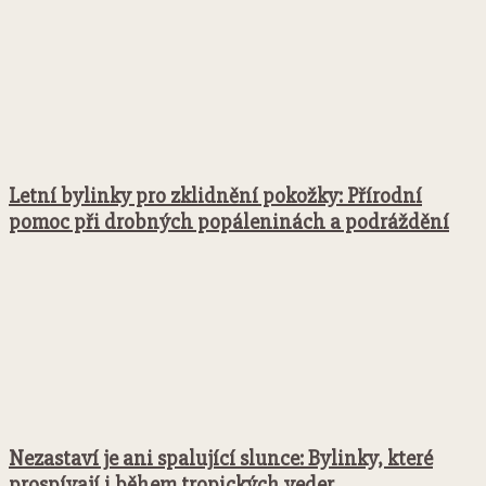
Letní bylinky pro zklidnění pokožky: Přírodní
pomoc při drobných popáleninách a podráždění
Nezastaví je ani spalující slunce: Bylinky, které
prospívají i během tropických veder