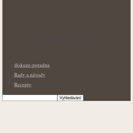
Letní bylinky pro zklidnění pokožky:
Přírodní pomoc při drobných
popáleninách a…
diskuze-poradna
Rady a návody
Recepty