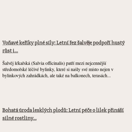
Voňavé keříky plné síly: Letní řez šalvěje podpoří hustý
růst i...
Šalvěj lékařská (Salvia officinalis) patří mezi nejcennější
středomořské léčivé bylinky, které si našly své místo nejen v
bylinkových zahrádkách, ale také na balkonech, terasách...
Bohatá úroda lesklých plodů: Letní péče o lilek přináší
silné rostliny...