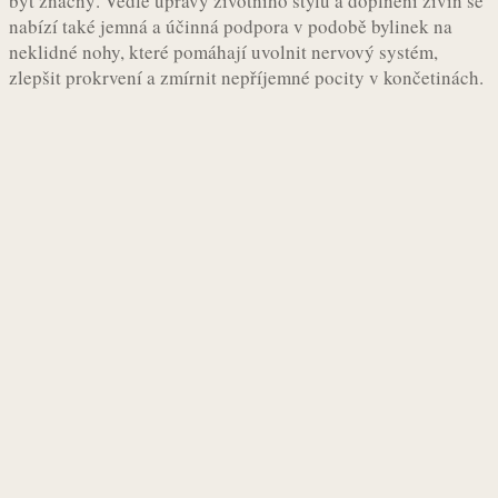
být značný. Vedle úpravy životního stylu a doplnění živin se
nabízí také jemná a účinná podpora v podobě bylinek na
neklidné nohy, které pomáhají uvolnit nervový systém,
zlepšit prokrvení a zmírnit nepříjemné pocity v končetinách.