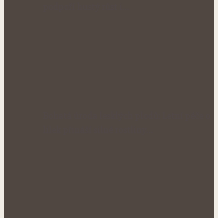
podpoří hustý růst i…
Bohatá úroda lesklých plodů: Letní péče o
lilek přináší silné rostliny…