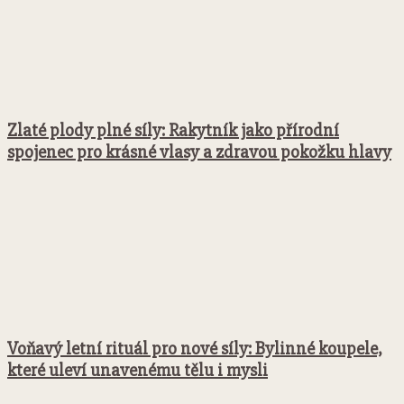
Zlaté plody plné síly: Rakytník jako přírodní
spojenec pro krásné vlasy a zdravou pokožku hlavy
Voňavý letní rituál pro nové síly: Bylinné koupele,
které uleví unavenému tělu i mysli