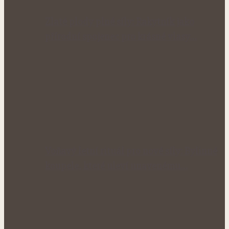
Zlaté plody plné síly: Rakytník jako
přírodní spojenec pro krásné vlasy…
Voňavý letní rituál pro nové síly: Bylinné
koupele, které uleví unavenému…