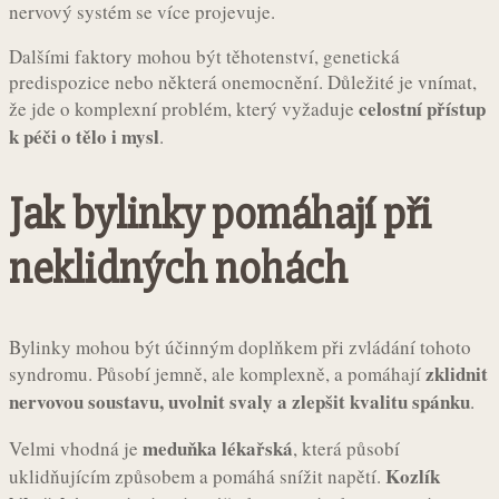
nervový systém se více projevuje.
Dalšími faktory mohou být těhotenství, genetická
predispozice nebo některá onemocnění. Důležité je vnímat,
celostní přístup
že jde o komplexní problém, který vyžaduje
k péči o tělo i mysl
.
Jak bylinky pomáhají při
neklidných nohách
Bylinky mohou být účinným doplňkem při zvládání tohoto
zklidnit
syndromu. Působí jemně, ale komplexně, a pomáhají
nervovou soustavu, uvolnit svaly a zlepšit kvalitu spánku
.
meduňka lékařská
Velmi vhodná je
, která působí
Kozlík
uklidňujícím způsobem a pomáhá snížit napětí.