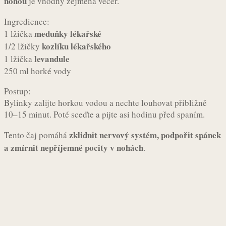
nohou
je vhodný zejména večer.
Ingredience:
meduňky lékařské
1 lžička
kozlíku lékařského
1/2 lžičky
levandule
1 lžička
250 ml horké vody
Postup:
Bylinky zalijte horkou vodou a nechte louhovat přibližně
10–15 minut. Poté sceďte a pijte asi hodinu před spaním.
zklidnit nervový systém, podpořit spánek
Tento čaj pomáhá
a zmírnit nepříjemné pocity v nohách
.