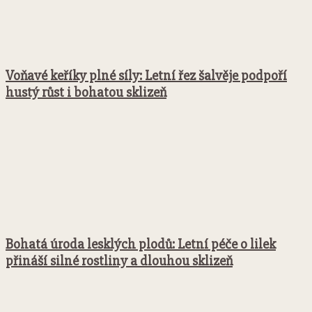
Voňavé keříky plné síly: Letní řez šalvěje podpoří
hustý růst i bohatou sklizeň
Bohatá úroda lesklých plodů: Letní péče o lilek
přináší silné rostliny a dlouhou sklizeň