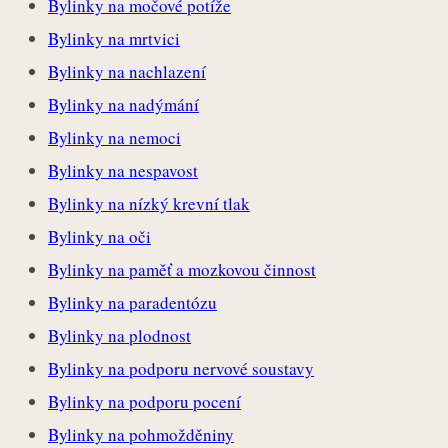
Bylinky na močové potíže
Bylinky na mrtvici
Bylinky na nachlazení
Bylinky na nadýmání
Bylinky na nemoci
Bylinky na nespavost
Bylinky na nízký krevní tlak
Bylinky na oči
Bylinky na paměť a mozkovou činnost
Bylinky na paradentózu
Bylinky na plodnost
Bylinky na podporu nervové soustavy
Bylinky na podporu pocení
Bylinky na pohmožděniny