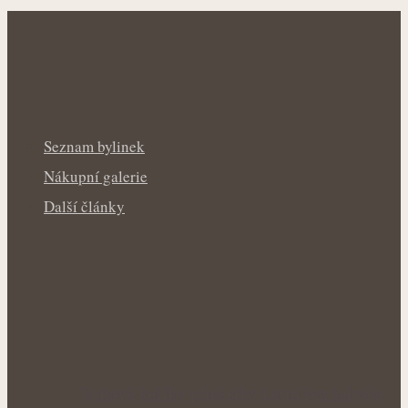
Seznam bylinek
Nákupní galerie
Další články
Voňavé keříky plné síly: Letní řez šalvěje