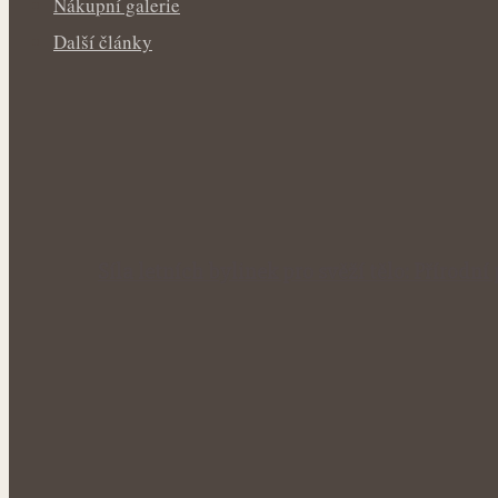
Nákupní galerie
Další články
Síla letních bylinek pro svěží tělo: Příro