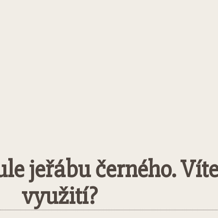
ule jeřábu černého. Vít
využití?