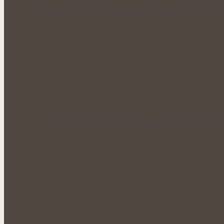
Když tělo ztrácí energii: Přírodní cesty k obn
Voňavé bylinné octy promění letní vaření 