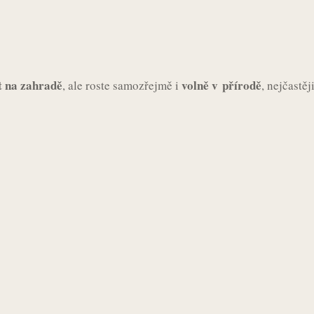
t na zahradě
volně v přírodě
, ale roste samozřejmě i
, nejčastěj