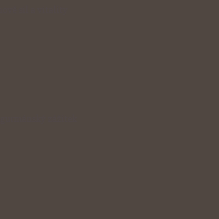
ově sil a vitality
v gurmánský zážitek