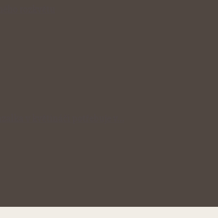
lného rozkvětu
zalka v květináči potřebuje v…