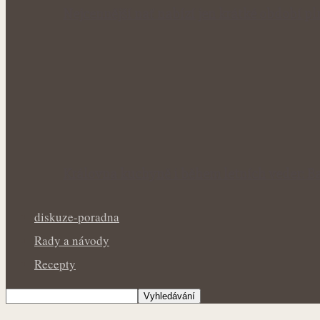
Nejcennější nať nabízí jen krátké období p
Královna kuchyně i během letních veder: Ba
diskuze-poradna
Rady a návody
Recepty