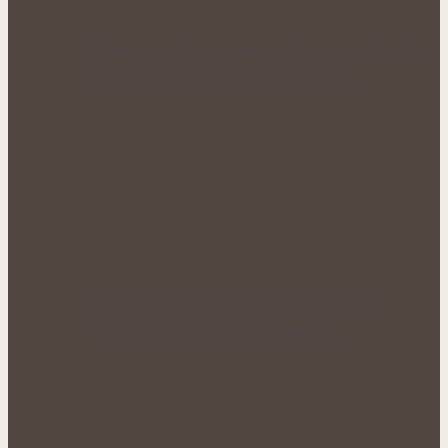
Voňavý poklad ze zahrady: Anýz okouzlí
vůní, chutí i tradičním využitím
Nová životní etapa s větší pohodou:
Menopauza a síla bylinek pro…