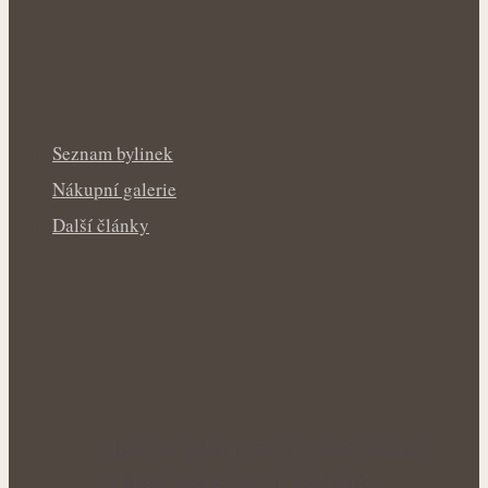
Seznam bylinek
Nákupní galerie
Další články
Úleva od pálení žáhy přírodní cestou:
Bylinky, které mohou podpořit