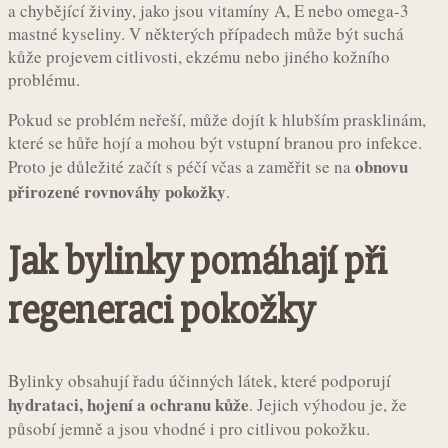
a chybějící živiny, jako jsou vitamíny A, E nebo omega-3
mastné kyseliny. V některých případech může být suchá
kůže projevem citlivosti, ekzému nebo jiného kožního
problému.
Pokud se problém neřeší, může dojít k hlubším prasklinám,
které se hůře hojí a mohou být vstupní branou pro infekce.
obnovu
Proto je důležité začít s péčí včas a zaměřit se na
přirozené rovnováhy pokožky
.
Jak bylinky pomáhají při
regeneraci pokožky
Bylinky obsahují řadu účinných látek, které podporují
hydrataci, hojení a ochranu kůže
. Jejich výhodou je, že
působí jemně a jsou vhodné i pro citlivou pokožku.