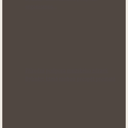
organismus…
Přírodní podpora mužského zdraví:
Bylinky, které mohou prospět prostatě