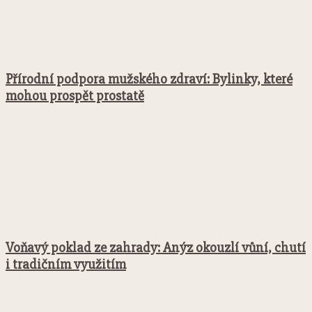
Přírodní podpora mužského zdraví: Bylinky, které
mohou prospět prostatě
Voňavý poklad ze zahrady: Anýz okouzlí vůní, chutí
i tradičním využitím