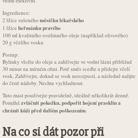
velmi efektivní.
Ingredience:
měsíčku lékařského
2 lžíce sušeného
heřmánku pravého
1 lžíce
100 ml kvalitního rostlinného oleje (například olivového)
20 g včelího vosku
Postup:
Bylinky vložte do oleje a zahřívejte ve vodní lázni přibližně
30 minut na mírném ohni. Poté směs sceďte a přidejte včelí
vosk. Zahřívejte, dokud se vosk nerozpustí, a následně nalijte
do čisté nádoby. Nechte vychladnout.
Tuto mast používejte pravidelně, ideálně několikrát denně.
zvláčnit pokožku, podpořit hojení prasklin a
Pomáhá
chránit kůži před dalším poškozením
.
Na co si dát pozor při