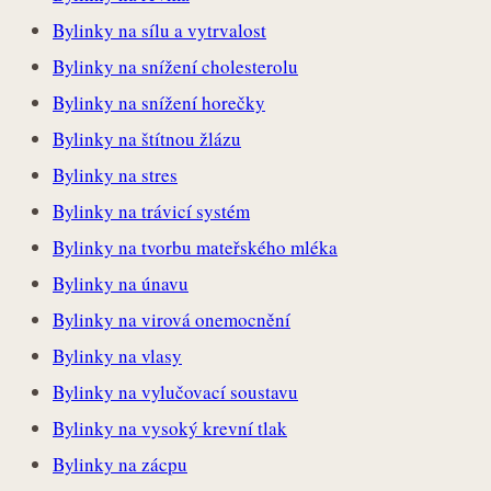
Bylinky na sílu a vytrvalost
Bylinky na snížení cholesterolu
Bylinky na snížení horečky
Bylinky na štítnou žlázu
Bylinky na stres
Bylinky na trávicí systém
Bylinky na tvorbu mateřského mléka
Bylinky na únavu
Bylinky na virová onemocnění
Bylinky na vlasy
Bylinky na vylučovací soustavu
Bylinky na vysoký krevní tlak
Bylinky na zácpu