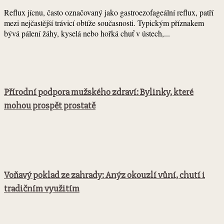
Reflux jícnu, často označovaný jako gastroezofageální reflux, patří
mezi nejčastější trávicí obtíže současnosti. Typickým příznakem
bývá pálení žáhy, kyselá nebo hořká chuť v ústech,...
Přírodní podpora mužského zdraví: Bylinky, které
mohou prospět prostatě
Voňavý poklad ze zahrady: Anýz okouzlí vůní, chutí i
tradičním využitím