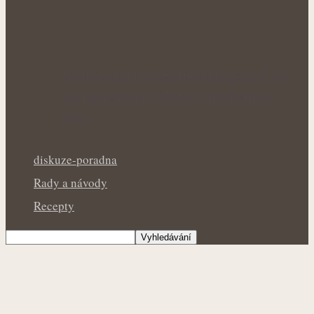
Nepříjemná bolest žlučníku nemusí být
jen následkem těžkého jídla: Bylinky
jako…
diskuze-poradna
Rady a návody
Recepty