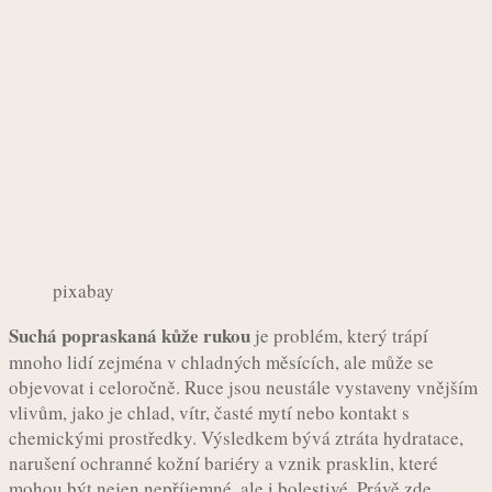
pixabay
Suchá popraskaná kůže rukou
je problém, který trápí
mnoho lidí zejména v chladných měsících, ale může se
objevovat i celoročně. Ruce jsou neustále vystaveny vnějším
vlivům, jako je chlad, vítr, časté mytí nebo kontakt s
chemickými prostředky. Výsledkem bývá ztráta hydratace,
narušení ochranné kožní bariéry a vznik prasklin, které
mohou být nejen nepříjemné, ale i bolestivé. Právě zde