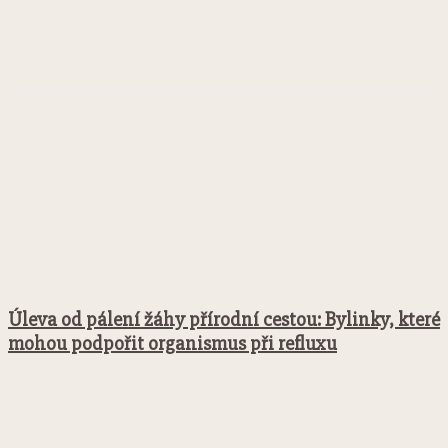
Facebook
Twitter
Pinterest
WhatsApp
Úleva od pálení žáhy přírodní cestou: Bylinky, které
mohou podpořit organismus při refluxu