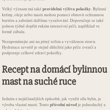
pravidelná výživa pokožky
Velký význam má také
. Bylinné
krémy, oleje nebo masti mohou pomoci obnovit ochrannou
bariéru a zabránit dalšímu vysušování. Doporučuje se také
jednou týdně dopřát rukám intenzivní péči, například ve
formě zábalu.
Nezapomínejte ani na pitný režim a vyváženou stravu.
Hydratace zevnitř je stejně důležitá jako péče zvenčí a
podporuje celkové zdraví pokožky.
Recept na domácí bylinnou
mast na suché ruce
Jedním z nejúčinnějších způsobů, jak využít sílu bylin, je
přírodní návod
výroba vlastní masti. Tento
je jednoduchý a