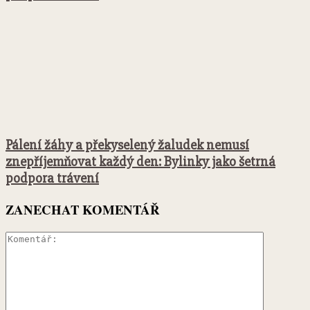
Pálení žáhy a překyselený žaludek nemusí
znepříjemňovat každý den: Bylinky jako šetrná
podpora trávení
ZANECHAT KOMENTÁŘ