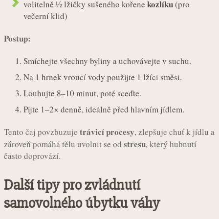
kozlíku
volitelně ½ lžičky sušeného kořene
(pro
večerní klid)
Postup:
Smíchejte všechny byliny a uchovávejte v suchu.
Na 1 hrnek vroucí vody použijte 1 lžíci směsi.
Louhujte 8–10 minut, poté sceďte.
Pijte 1–2× denně, ideálně před hlavním jídlem.
trávicí procesy
Tento čaj povzbuzuje
, zlepšuje chuť k jídlu a
stresu
zároveň pomáhá tělu uvolnit se od
, který hubnutí
často doprovází.
Další tipy pro zvládnutí
samovolného úbytku váhy