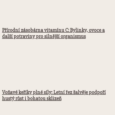
Přírodní zásobárna vitamínu C: Bylinky, ovoce a
další potraviny pro silnější organismus
Voňavé keříky plné síly: Letní řez šalvěje podpoří
hustý růst i bohatou sklizeň