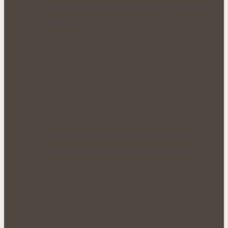
antioxidantů a protizánětlivých látek
ukrytá…
Rýmovník pod drobnohledem: Kde
skutečně pomáhá a kde je dobré mít…