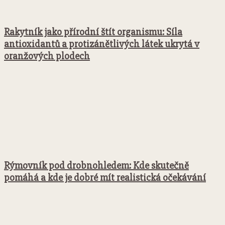
Rakytník jako přírodní štít organismu: Síla
antioxidantů a protizánětlivých látek ukrytá v
oranžových plodech
Rýmovník pod drobnohledem: Kde skutečně
pomáhá a kde je dobré mít realistická očekávání