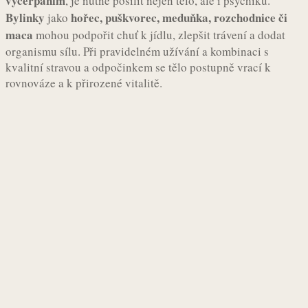
vyčerpáním
, je nutné posílit nejen tělo, ale i psychiku.
Bylinky
hořec, puškvorec, meduňka, rozchodnice či
jako
maca
mohou podpořit chuť k jídlu, zlepšit trávení a dodat
organismu sílu. Při pravidelném užívání a kombinaci s
kvalitní stravou a odpočinkem se tělo postupně vrací k
rovnováze a k přirozené vitalitě.