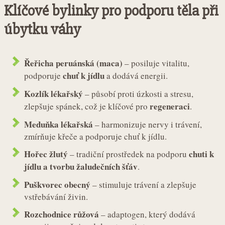
Klíčové bylinky pro podporu těla při
úbytku váhy
Řeřicha peruánská (maca)
– posiluje vitalitu,
chuť k jídlu
podporuje
a dodává energii.
Kozlík lékařský
– působí proti úzkosti a stresu,
regeneraci
zlepšuje spánek, což je klíčové pro
.
Meduňka lékařská
– harmonizuje nervy i trávení,
zmírňuje křeče a podporuje chuť k jídlu.
Hořec žlutý
chuti k
– tradiční prostředek na podporu
jídlu a tvorbu žaludečních šťáv
.
Puškvorec obecný
– stimuluje trávení a zlepšuje
vstřebávání živin.
Rozchodnice růžová
– adaptogen, který dodává