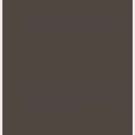
Přírodní zásobárna vitamínu C: Bylinky,
ovoce a další potraviny pro silnější…
Voňavé keříky plné síly: Letní řez šalvěje
podpoří hustý růst i…