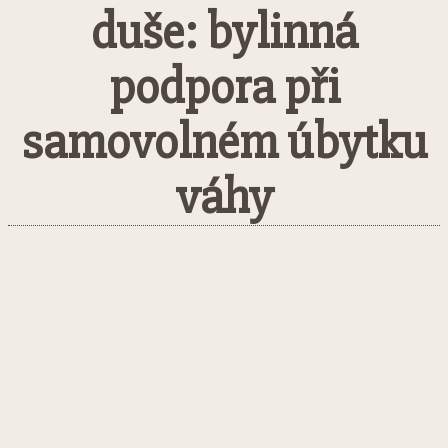
duše: bylinná
podpora při
samovolném úbytku
váhy
Facebook
Twitter
Pinterest
What