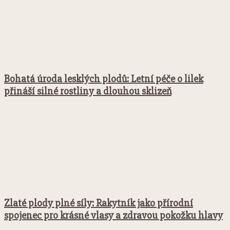
Bohatá úroda lesklých plodů: Letní péče o lilek
přináší silné rostliny a dlouhou sklizeň
Zlaté plody plné síly: Rakytník jako přírodní
spojenec pro krásné vlasy a zdravou pokožku hlavy