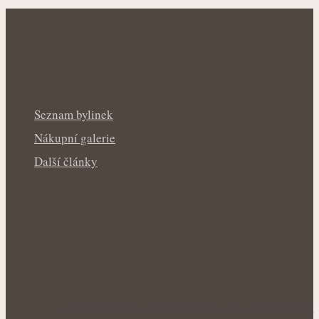
Seznam bylinek
Nákupní galerie
Další články
Rakytník jako přírodní štít organismu: Síla