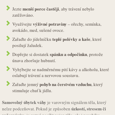
menší porce častěji
Jezte
, aby trávení nebylo
zatěžováno.
výživné potraviny
Využívejte
– ořechy, semínka,
avokádo, med, sušené ovoce.
teplé polévky a kaše
Zařaďte do jídelníčku
, které
posilují žaludek.
spánku a odpočinku
Dopřejte si dostatek
, protože
únava zhoršuje hubnutí.
Vyhýbejte se nadměrnému pití kávy a alkoholu, které
oslabují trávení a nervovou soustavu.
pohyb na čerstvém vzduchu
Zařaďte jemný
, který
stimuluje chuť k jídlu.
Samovolný úbytek váhy
je varovným signálem těla, který
úzkostí, stresem či
nelze podceňovat. Pokud je způsoben