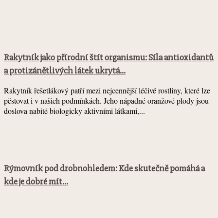
Rakytník jako přírodní štít organismu: Síla antioxidantů
a protizánětlivých látek ukrytá...
Rakytník řešetlákový patří mezi nejcennější léčivé rostliny, které lze
pěstovat i v našich podmínkách. Jeho nápadné oranžové plody jsou
doslova nabité biologicky aktivními látkami,...
Rýmovník pod drobnohledem: Kde skutečně pomáhá a
kde je dobré mít...