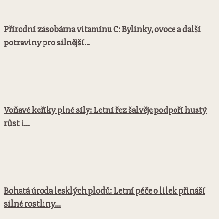
Přírodní zásobárna vitamínu C: Bylinky, ovoce a další
potraviny pro silnější...
Voňavé keříky plné síly: Letní řez šalvěje podpoří hustý
růst i...
Bohatá úroda lesklých plodů: Letní péče o lilek přináší
silné rostliny...