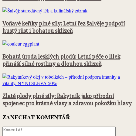
Voňavé keříky plné síly: Letní řez šalvěje podpoří
hustý růst i bohatou sklizeň
Bohatá úroda lesklých plodů: Letní péče o lilek
přináší silné rostliny a dlouhou sklizeň
Zlaté plody plné síly: Rakytník jako přírodní
spojenec pro krásné vlasy a zdravou pokožku hlavy
ZANECHAT KOMENTÁŘ