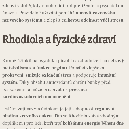
zdraví
v době, kdy mnoho lidí trpí přetížením a psychickou
obnovit rovnováhu
únavou. Pravidelné užívání pomáhá
nervového systému
celkovou odolnost vůči stresu
a zlepšit
.
Rhodiola a fyzické zdraví
celkový
Kromě účinků na psychiku působí rozchodnice i na
metabolismus
funkce orgánů
a
. Pomáhá zlepšovat
prokrvení
snižuje oxidační stres
imunitní
,
a podporuje
systém
. Díky obsahu antioxidantů chrání buňky před
prevenci
poškozením a může přispívat i k
kardiovaskulárních onemocnění
.
regulovat
Dalším zajímavým účinkem je její schopnost
hladinu krevního cukru
. Tím se Rhodiola stává vhodným
kolísáním energie během dne
doplňkem i pro lidi, kteří trpí