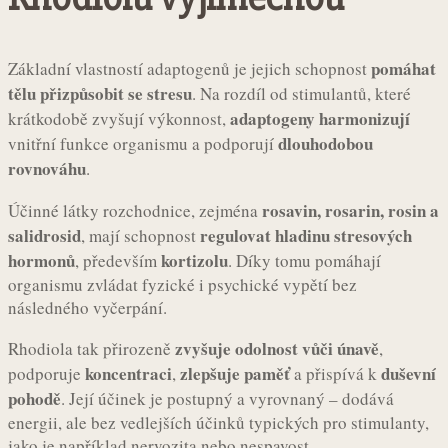
pomáhat
Základní vlastností adaptogenů je jejich schopnost
tělu přizpůsobit se stresu
. Na rozdíl od stimulantů, které
adaptogeny harmonizují
krátkodobě zvyšují výkonnost,
dlouhodobou
vnitřní funkce organismu a podporují
rovnováhu
.
rosavin, rosarin, rosin a
Účinné látky rozchodnice, zejména
salidrosid
regulovat hladinu stresových
, mají schopnost
hormonů
kortizolu
, především
. Díky tomu pomáhají
organismu zvládat fyzické i psychické vypětí bez
následného vyčerpání.
zvyšuje odolnost vůči únavě
Rhodiola tak přirozeně
,
koncentraci
zlepšuje paměť
duševní
podporuje
,
a přispívá k
pohodě
. Její účinek je postupný a vyrovnaný – dodává
energii, ale bez vedlejších účinků typických pro stimulanty,
jako je například nervozita nebo nespavost.