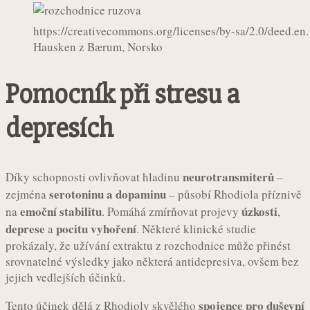
https://creativecommons.org/licenses/by-sa/2.0/deed.en
Hausken z Bærum, Norsko
Pomocník při stresu a
depresích
neurotransmiterů
Díky schopnosti ovlivňovat hladinu
–
serotoninu a dopaminu
zejména
– působí Rhodiola příznivě
emoční stabilitu
úzkosti
na
. Pomáhá zmírňovat projevy
,
deprese
pocitu vyhoření
a
. Některé klinické studie
prokázaly, že užívání extraktu z rozchodnice může přinést
srovnatelné výsledky jako některá antidepresiva, ovšem bez
jejich vedlejších účinků.
spojence pro duševní
Tento účinek dělá z Rhodioly skvělého