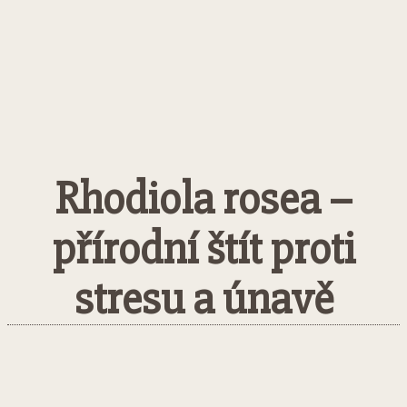
Rhodiola rosea –
přírodní štít proti
stresu a únavě
Facebook
Twitter
Pinterest
What