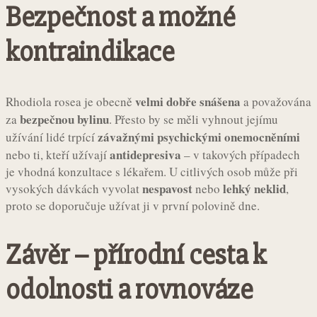
Bezpečnost a možné
kontraindikace
velmi dobře snášena
Rhodiola rosea je obecně
a považována
bezpečnou bylinu
za
. Přesto by se měli vyhnout jejímu
závažnými psychickými onemocněními
užívání lidé trpící
antidepresiva
nebo ti, kteří užívají
– v takových případech
je vhodná konzultace s lékařem. U citlivých osob může při
nespavost
lehký neklid
vysokých dávkách vyvolat
nebo
,
proto se doporučuje užívat ji v první polovině dne.
Závěr – přírodní cesta k
odolnosti a rovnováze