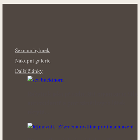
Seznam bylinek
Nákupní galerie
Další články
Rakytník jako přírodní štít organismu: Síla
antioxidantů a protizánětlivých látek
ukrytá…