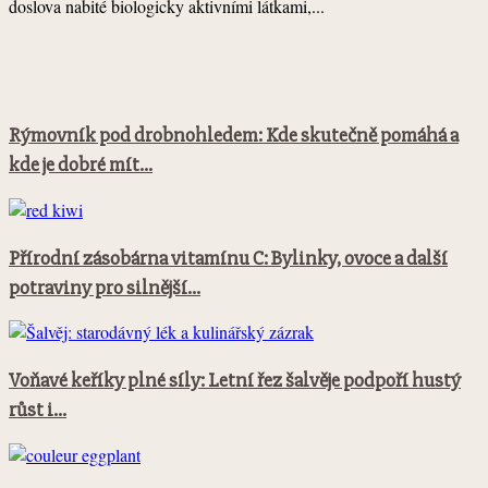
doslova nabité biologicky aktivními látkami,...
Rýmovník pod drobnohledem: Kde skutečně pomáhá a
kde je dobré mít...
Přírodní zásobárna vitamínu C: Bylinky, ovoce a další
potraviny pro silnější...
Voňavé keříky plné síly: Letní řez šalvěje podpoří hustý
růst i...