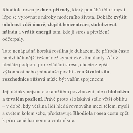
dar z přírody
Rhodiola rosea je
, který pomáhá tělu i mysli
zvýšit
lépe se vyrovnat s nároky moderního života. Dokáže
odolnost vůči únavě
zlepšit koncentraci
stabilizovat
,
,
náladu
vrátit energii
a
tam, kde ji stres a přetížení
odčerpaly.
Tato nenápadná horská rostlina je důkazem, že příroda často
nabízí účinnější řešení než syntetické stimulanty. Ať už
hledáte podporu pro zvládání stresu, chcete zlepšit
životní sílu
výkonnost nebo jednoduše posílit svou
,
rozchodnice růžová
může být vaším spojencem.
hlubokém
Její účinky nejsou o okamžitém povzbuzení, ale o
a trvalém posílení
. Právě proto si získává stále větší oblibu
– v době, kdy většina lidí hledá rovnováhu mezi tělem, myslí
Rhodiola rosea
a světem kolem sebe, představuje
cestu zpět
k přirozené harmonii a vnitřní síle.