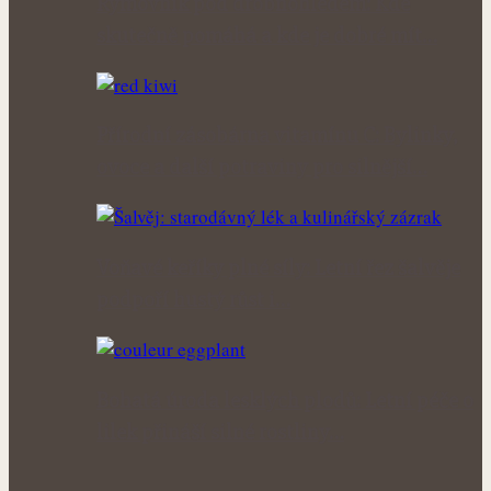
Rýmovník pod drobnohledem: Kde
skutečně pomáhá a kde je dobré mít…
Přírodní zásobárna vitamínu C: Bylinky,
ovoce a další potraviny pro silnější…
Voňavé keříky plné síly: Letní řez šalvěje
podpoří hustý růst i…
Bohatá úroda lesklých plodů: Letní péče o
lilek přináší silné rostliny…