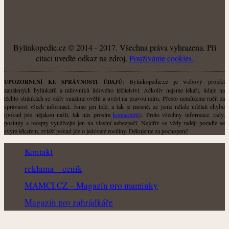
O NÁS
Bylinkopedie.cz © 2014 - 2017. Všechna práva vyhrazena. Při
citaci uveďte odkaz na zdroj.
Použiváme cookies.
Bylinkopedie.cz je webový projekt
UPOZORNĚNÍ KE SPRÁVNOSTI ÚDAJŮ:
zapálených bylinkářů a milovníků lidového léčitelství. Ačkoliv nejsme lékaři, údaje na
těchto stránkách se vždy snažíme ověřit a uvést na pravou míru. Přesto nemůžeme ručit za
správnost všech informací. Jsme jen lidé, a tak je možné, že jsme někde udělali chybu
(pokud jste nějakou našli, tak nás prosím
kontaktujte
). Proto všechny informace, rady,
postupy a recepty využívejte jen na vlastní nebezpečí. Nejdřív se vždy raději poraďte se
svým lékařem, zvlášť pokud jde o jedovaté rostliny. Děkujeme za pochopení!
Kontakt
reklama – ceník
MAMCI.CZ – Magazín pro maminky
Magazín pro zahrádkáře