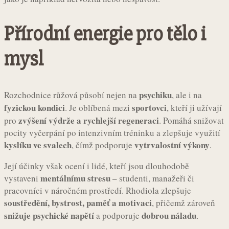
Přírodní energie pro tělo i
mysl
psychiku
Rozchodnice růžová působí nejen na
, ale i na
fyzickou kondici
sportovci
. Je oblíbená mezi
, kteří ji užívají
zvýšení výdrže a rychlejší regeneraci
pro
. Pomáhá snižovat
pocity vyčerpání po intenzivním tréninku a zlepšuje využití
kyslíku ve svalech
vytrvalostní výkony
, čímž podporuje
.
Její účinky však ocení i lidé, kteří jsou dlouhodobě
mentálnímu stresu
vystaveni
– studenti, manažeři či
pracovníci v náročném prostředí. Rhodiola zlepšuje
soustředění, bystrost, paměť a motivaci
, přičemž zároveň
snižuje psychické napětí
dobrou náladu
a podporuje
.