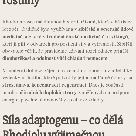
rostliny
Rhodiola rosea má dlouhou historii užívání, která sahá tisíce
sibiřské a severské lidové
let zpět. Tradičně byla využívána v
medicíně
tradiční čínské medicíně
vikingů
, ale také v
či u
,
kteří ji pili v odvarech pro posílení síly a vytrvalosti. Sibiřští
obyvatelé věřili, že pravidelné užívání rozchodnice přináší
dlouhověkost a odolnost vůči chladu i nemocem
.
V moderní době se zájem o rozchodnici znovu rozhořel díky
vědeckým studiím, které potvrdily její mimořádné účinky na
stres, únavu, koncentraci
regeneraci
i
. Dnes je součástí
přírodních doplňků stravy
mnoha
zaměřených na podporu
energie, psychické rovnováhy a celkové vitality.
Síla adaptogenu – co dělá
Rhodiolu výjimečnou