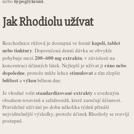
hypoglykémií
nebo
.
Jak Rhodiolu užívat
kapslí, tablet
Rozchodnice růžová je dostupná ve formě
nebo tinktury
. Doporučená denní dávka se obvykle
200–600 mg extraktu
pohybuje mezi
, v závislosti na
ráno nebo
koncentraci účinných látek. Nejlepší je užívat ji
dopoledne
stimulovat
, protože může lehce
a tím zlepšit
bdělost
výkon
a
během dne.
standardizované extrakty
Je vhodné volit
s uvedeným
obsahem rosavinů a salidrosidů, které zaručují účinnost.
Pravidelné užívání po dobu několika týdnů přináší
nejviditelnější výsledky, protože účinek Rhodioly se rozvíjí
postupně.