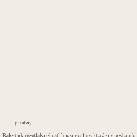
pixabay
Rakytník řešetlákový
patří mezi rostliny, které si v poslední