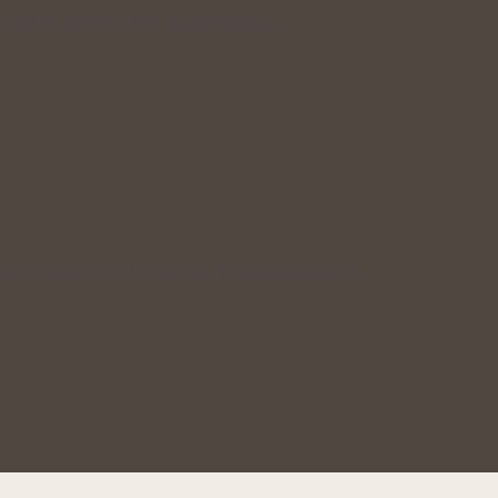
 koupele, které uleví unavenému…
odní pomoc při drobných popáleninách a…