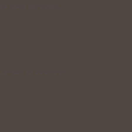
lek přináší silné rostliny…
ní spojenec pro krásné vlasy…