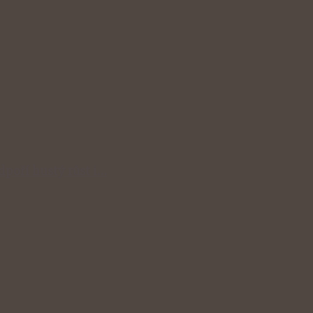
odpoří hustý růst i…