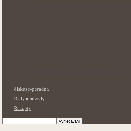
Voňavý letní rituál pro nové síly: Bylinné
Letní bylinky pro zklidnění pokožky: Přír
diskuze-poradna
Rady a návody
Recepty