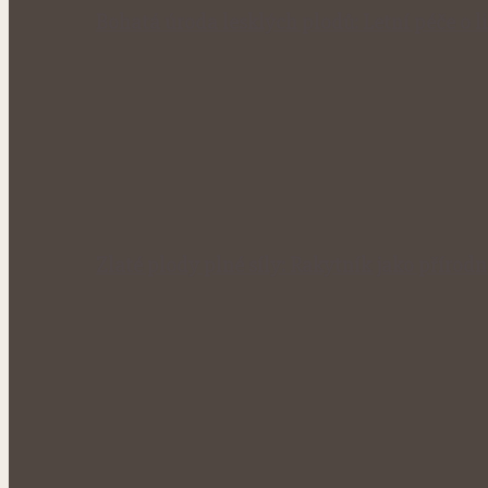
Bohatá úroda lesklých plodů: Letní péče o li
Zlaté plody plné síly: Rakytník jako přírod