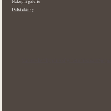
Nákupní galerie
Další články
Voňavé keříky plné síly: Letní řez šalvěje p