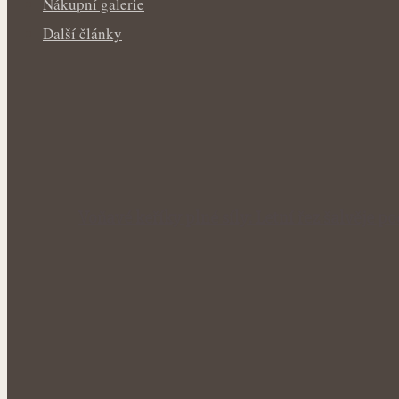
Nákupní galerie
Další články
Voňavé keříky plné síly: Letní řez šalvěje p