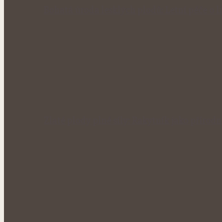
Bohatá úroda lesklých plodů: Letní péče o li
Zlaté plody plné síly: Rakytník jako přírod