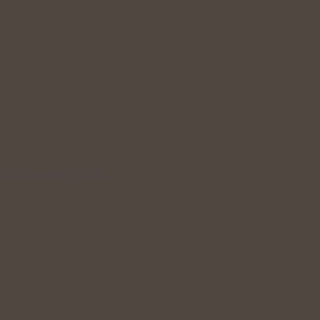
odpoří hustý růst i…