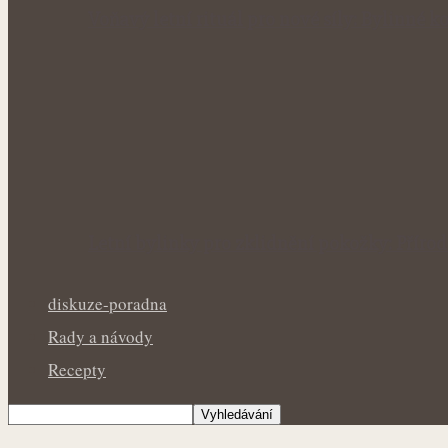
Voňavý letní rituál pro nové síly: Bylinné
Letní bylinky pro zklidnění pokožky: Přír
diskuze-poradna
Rady a návody
Recepty