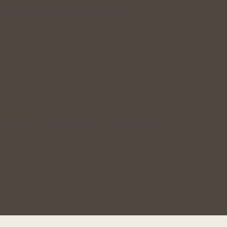
 koupele, které uleví unavenému…
odní pomoc při drobných popáleninách a…