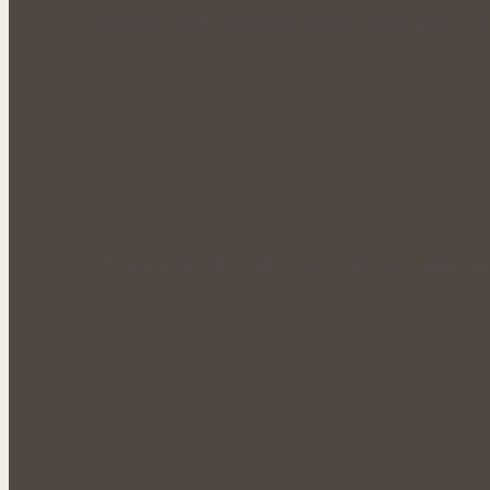
Bohatá úroda lesklých plodů: Letní péče o li
Zlaté plody plné síly: Rakytník jako přírod