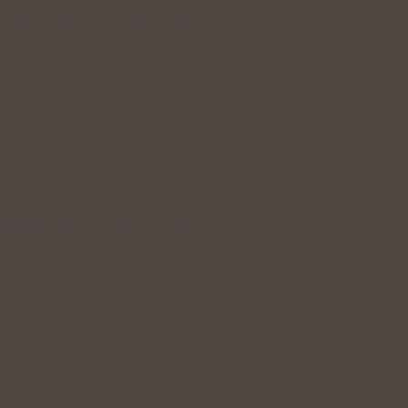
lek přináší silné rostliny…
ní spojenec pro krásné vlasy…