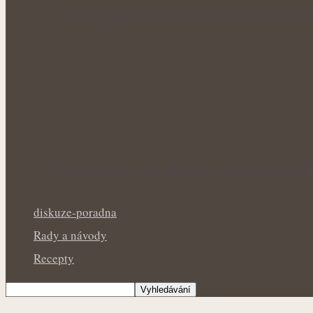
Voňavý letní rituál pro nové síly: Bylinné
Letní bylinky pro zklidnění pokožky: Přír
diskuze-poradna
Rady a návody
Recepty