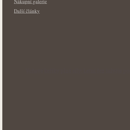
Nákupní galerie
Další články
Voňavé keříky plné síly: Letní řez šalvěje p