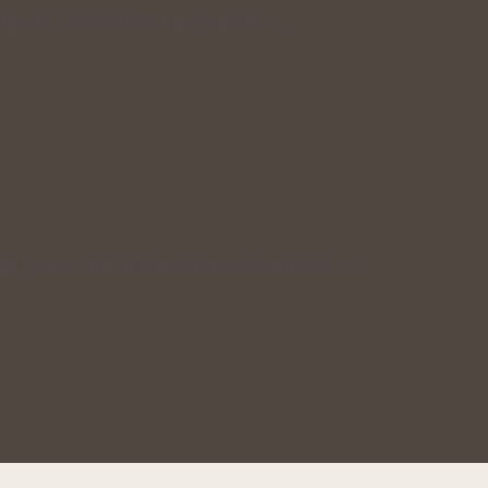
 koupele, které uleví unavenému…
odní pomoc při drobných popáleninách a…