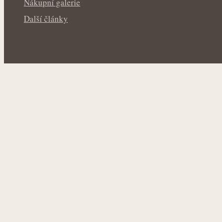
Nákupní galerie
Další články
Rakytník jako přírodní štít organismu: Síla