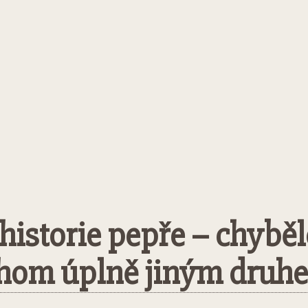
istorie pepře – chyběl
chom úplně jiným druh