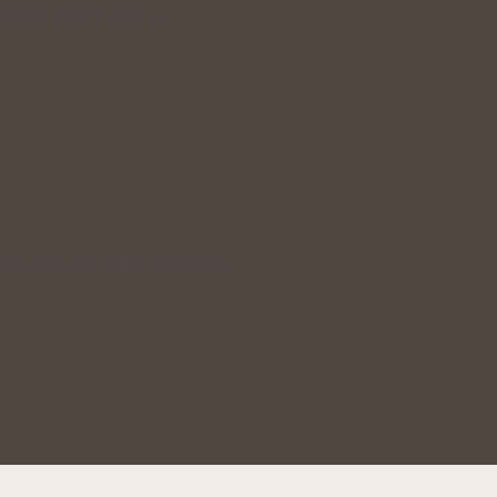
odpoří hustý růst i…
lek přináší silné rostliny…