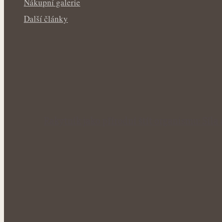
Nákupní galerie
Další články
Rakytník jako přírodní štít organismu: Síla