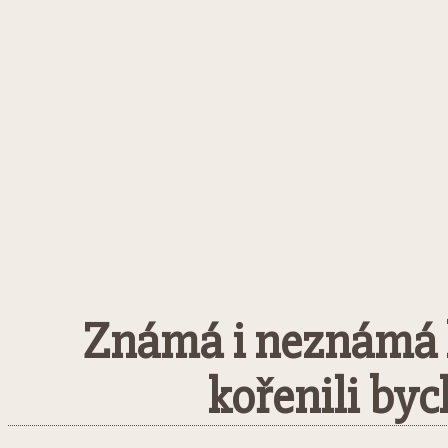
Známá i neznámá h
kořenili by