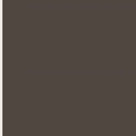
Rýmovník pod drobnohledem: Kde skutečně
Přírodní zásobárna vitamínu C: Bylinky, ovo