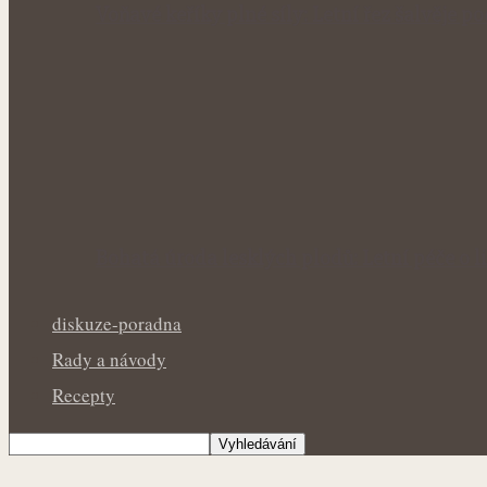
Voňavé keříky plné síly: Letní řez šalvěje p
Bohatá úroda lesklých plodů: Letní péče o li
diskuze-poradna
Rady a návody
Recepty