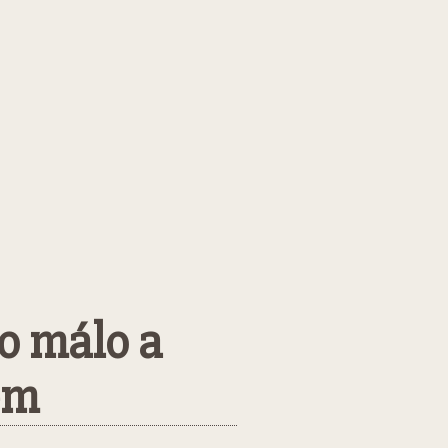
o málo a
em