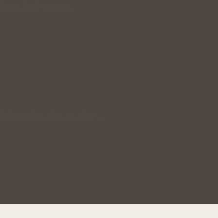
odpoří hustý růst i…
lek přináší silné rostliny…