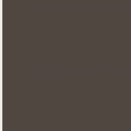
Rýmovník pod drobnohledem: Kde skutečně
Přírodní zásobárna vitamínu C: Bylinky, ovo