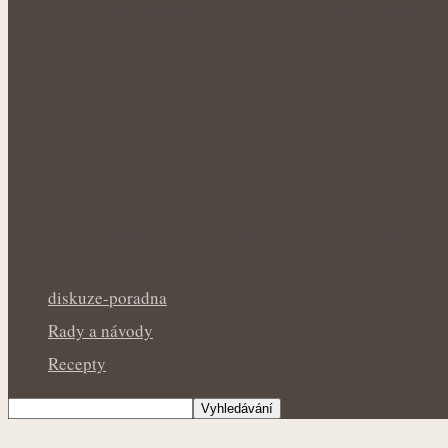
Voňavé keříky plné síly: Letní řez šalvěje p
Bohatá úroda lesklých plodů: Letní péče o li
diskuze-poradna
Rady a návody
Recepty