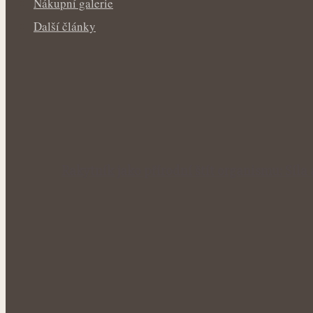
Nákupní galerie
Další články
Rakytník jako přírodní štít organismu: Síla