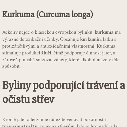
Kurkuma (Curcuma longa)
kurkuma
Ačkoliv nejde o klasickou evropskou bylinku,
má
kurkumin
výrazné detoxikační účinky. Obsahuje
, látku s
protizánětlivými a antioxidačními vlastnostmi. Kurkuma
žluči
stimuluje produkci
, čímž podporuje činnost jater, a
zároveň pomáhá snižovat záněty, které alkohol může v těle
způsobit.
Byliny podporující trávení a
očistu střev
Kromě jater a ledvin je důležité věnovat pozornost i
trávicímu traktu
střevům
, zejména
, kde se hromadí řada