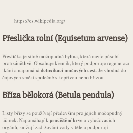
https://cs.wikipedia.org/
Přeslička rolní (Equisetum arvense)
Přeslička je silně močopudná bylina, která navíc působí
protizánětlivě. Obsahuje křemík, který podporuje regeneraci
detoxikaci močových cest
tkání a napomáhá
. Je vhodná do
čajových směsí společně s kopřivou nebo břízou.
Bříza bělokorá (Betula pendula)
Listy břízy se používají především pro jejich močopudný
pročištění krve
účinek. Napomáhají k
a vylučovacích
orgánů, snižují zadržování vody v těle a podporují