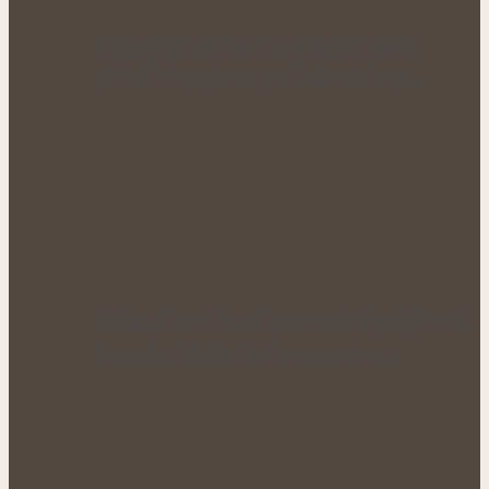
Zlaté plody plné síly: Rakytník jako
přírodní spojenec pro krásné vlasy…
Voňavý letní rituál pro nové síly: Bylinné
koupele, které uleví unavenému…