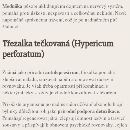
Meduňka
působí uklidňujícím dojmem na nervový systém,
pomáhá proti úzkosti, nespavosti a celkovému neklidu. Navíc
napomáhá správnému trávení, což je po nadměrném pití
žádoucí.
Třezalka tečkovaná (Hypericum
perforatum)
antidepresivum
Známá jako přírodní
, třezalka pomáhá
zlepšovat náladu, snižovat napětí a obnovovat duševní
rovnováhu. Je však třeba opatrnosti při kombinaci s
některými léky – vždy je vhodné konzultovat s lékařem.
Při očistě organismu po nadměrném užívání alkoholu hrají
přírodní podpora detoxikace
bylinky důležitou roli jako
.
Pomáhají regenerovat játra, zlepšují činnost ledvin a trávicí
soustavy a přispívají k obnovení psychické rovnováhy. Jejich