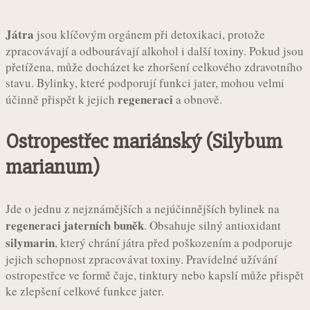
Játra
jsou klíčovým orgánem při detoxikaci, protože
zpracovávají a odbourávají alkohol i další toxiny. Pokud jsou
přetížena, může docházet ke zhoršení celkového zdravotního
stavu. Bylinky, které podporují funkci jater, mohou velmi
regeneraci
účinně přispět k jejich
a obnově.
Ostropestřec mariánský (Silybum
marianum)
Jde o jednu z nejznámějších a nejúčinnějších bylinek na
regeneraci jaterních buněk
. Obsahuje silný antioxidant
silymarin
, který chrání játra před poškozením a podporuje
jejich schopnost zpracovávat toxiny. Pravidelné užívání
ostropestřce ve formě čaje, tinktury nebo kapslí může přispět
ke zlepšení celkové funkce jater.