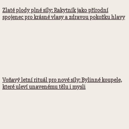
Zlaté plody plné síly: Rakytník jako přírodní
spojenec pro krásné vlasy a zdravou pokožku hlavy
Voňavý letní rituál pro nové síly: Bylinné koupele,
které uleví unavenému tělu i mysli