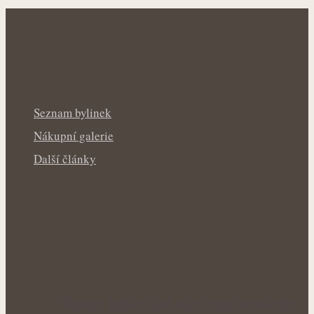
Seznam bylinek
Nákupní galerie
Další články
Voňavé keříky plné síly: Letní řez šalvěje