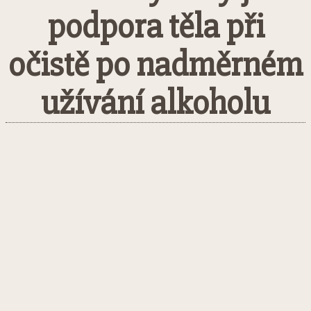
podpora těla při
očistě po nadměrném
užívání alkoholu
Facebook
Twitter
Pinterest
What