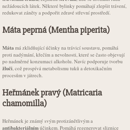
nežádoucích látek. Některé bylinky pomáhají zlepšit trávení,
redukovat záněty a podpořit zdravé střevní prostředí.
Máta peprná (Mentha piperita)
Máta
má zklidňující účinky na trávicí soustavu, pomáhá
proti nadýmání, křečím a nevolnosti, které se často objevují
po nadměrné konzumaci alkoholu. Navíc podporuje tvorbu
žluči
, což prospívá metabolismu tuků a detoxikačním
procesům v játrech.
Heřmánek pravý (Matricaria
chamomilla)
Heřmánek je známý svým protizánětlivým a
antibakteriálním
účinkem. Pomáhá regenerovat sliznice