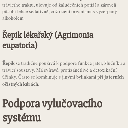
trávicího traktu, ulevuje od žaludečních potíží a zároveň
působí lehce sedativně, což ocení organismus vyčerpaný
alkoholem.
Řepík lékařský (Agrimonia
eupatoria)
Řepík
se tradičně používá k podpoře funkce jater, žlučníku a
trávicí soustavy. Má svíravé, protizánětlivé a detoxikační
jaterních
účinky. Často se kombinuje s jinými bylinkami při
očistných kúrách
.
Podpora vylučovacího
systému