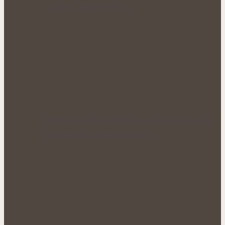
podpoří hustý růst i…
Bohatá úroda lesklých plodů: Letní péče o
lilek přináší silné rostliny…