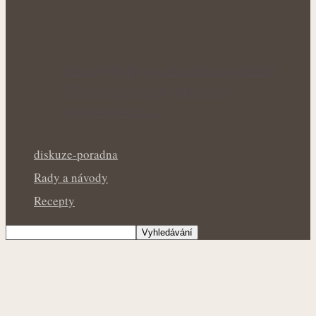
Letní bylinky pro zklidnění pokožky:
Přírodní pomoc při drobných
popáleninách a…
diskuze-poradna
Rady a návody
Recepty