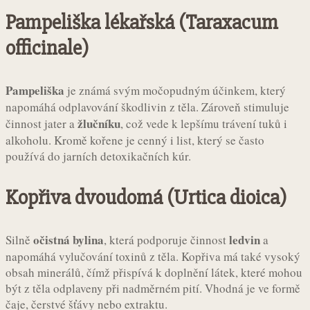
Pampeliška lékařská (Taraxacum
officinale)
Pampeliška
je známá svým močopudným účinkem, který
napomáhá odplavování škodlivin z těla. Zároveň stimuluje
žlučníku
činnost jater a
, což vede k lepšímu trávení tuků i
alkoholu. Kromě kořene je cenný i list, který se často
používá do jarních detoxikačních kúr.
Kopřiva dvoudomá (Urtica dioica)
očistná bylina
ledvin
Silně
, která podporuje činnost
a
napomáhá vylučování toxinů z těla. Kopřiva má také vysoký
obsah minerálů, čímž přispívá k doplnění látek, které mohou
být z těla odplaveny při nadměrném pití. Vhodná je ve formě
čaje, čerstvé šťávy nebo extraktu.