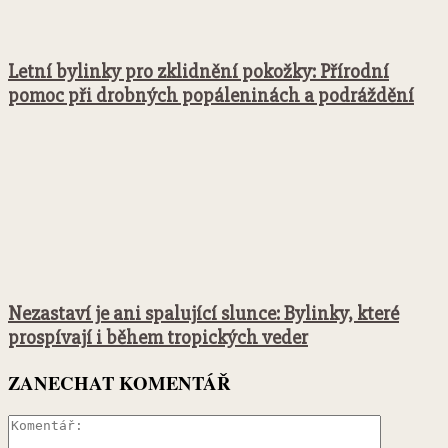
Letní bylinky pro zklidnění pokožky: Přírodní
pomoc při drobných popáleninách a podráždění
Nezastaví je ani spalující slunce: Bylinky, které
prospívají i během tropických veder
ZANECHAT KOMENTÁŘ