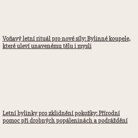
Voňavý letní rituál pro nové síly: Bylinné koupele,
které uleví unavenému tělu i mysli
Letní bylinky pro zklidnění pokožky: Přírodní
pomoc při drobných popáleninách a podráždění