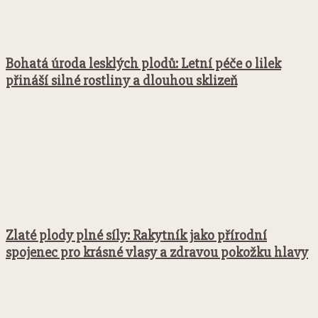
Bohatá úroda lesklých plodů: Letní péče o lilek
přináší silné rostliny a dlouhou sklizeň
Zlaté plody plné síly: Rakytník jako přírodní
spojenec pro krásné vlasy a zdravou pokožku hlavy