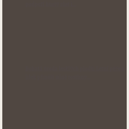
podpoří hustý růst i…
Bohatá úroda lesklých plodů: Letní péče o
lilek přináší silné rostliny…