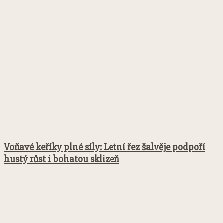
Facebook
Twitter
Pinterest
WhatsApp
Voňavé keříky plné síly: Letní řez šalvěje podpoří
hustý růst i bohatou sklizeň