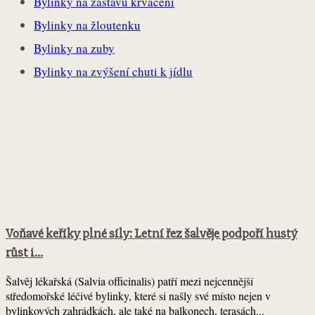
Bylinky na zástavu krvácení
Bylinky na žloutenku
Bylinky na zuby
Bylinky na zvýšení chuti k jídlu
Voňavé keříky plné síly: Letní řez šalvěje podpoří hustý
růst i...
Šalvěj lékařská (Salvia officinalis) patří mezi nejcennější
středomořské léčivé bylinky, které si našly své místo nejen v
bylinkových zahrádkách, ale také na balkonech, terasách...