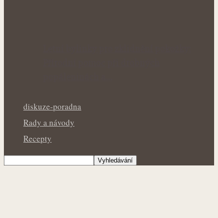
Letní bylinky pro zklidnění pokožky:
Přírodní pomoc při drobných
popáleninách a…
diskuze-poradna
Rady a návody
Recepty