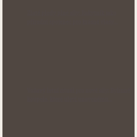
Zlaté plody plné síly: Rakytník jako
přírodní spojenec pro krásné vlasy…
Voňavý letní rituál pro nové síly: Bylinné
koupele, které uleví unavenému…