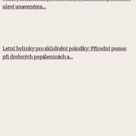
uleví unavenému...
Letní bylinky pro zklidnění pokožky: Přírodní pomoc
při drobných popáleninách a...