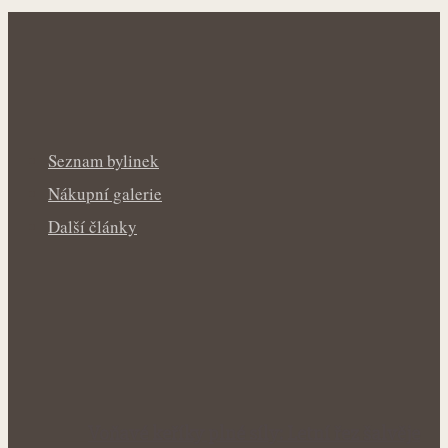
Seznam bylinek
Nákupní galerie
Další články
Voňavé keříky plné síly: Letní řez šalvěje