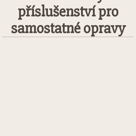
příslušenství pro
samostatné opravy
Facebook
Twitter
Pinterest
What