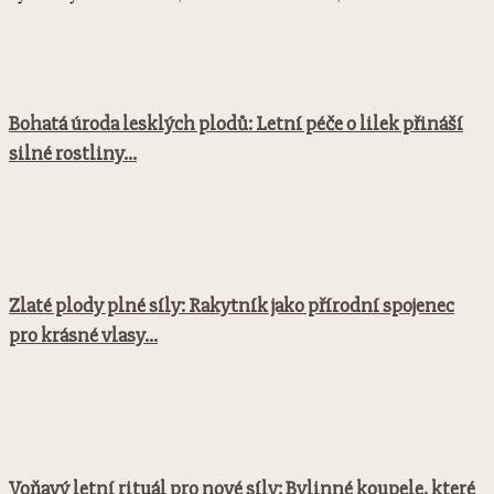
Bohatá úroda lesklých plodů: Letní péče o lilek přináší
silné rostliny...
Zlaté plody plné síly: Rakytník jako přírodní spojenec
pro krásné vlasy...
Voňavý letní rituál pro nové síly: Bylinné koupele, které