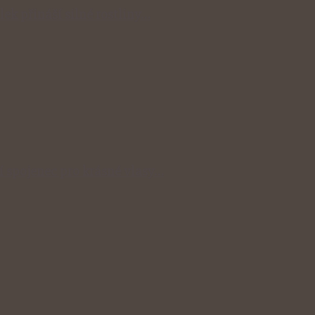
lek přináší silné rostliny…
ní spojenec pro krásné vlasy…