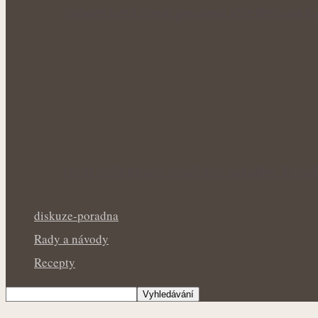
Voňavý letní rituál pro nové síly: Bylinné
Letní bylinky pro zklidnění pokožky: Přír
diskuze-poradna
Rady a návody
Recepty