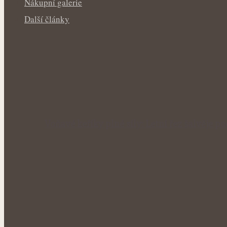
Nákupní galerie
Další články
Voňavé keříky plné síly: Letní řez šalvěje p