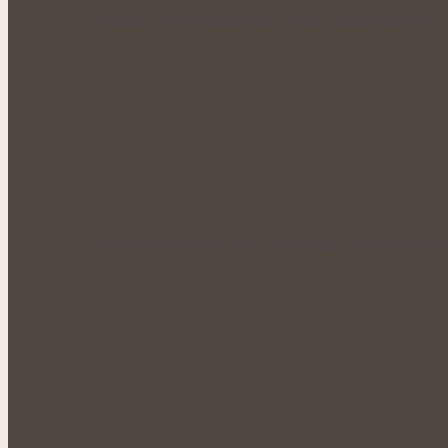
Bohatá úroda lesklých plodů: Letní péče o li
Zlaté plody plné síly: Rakytník jako přírod