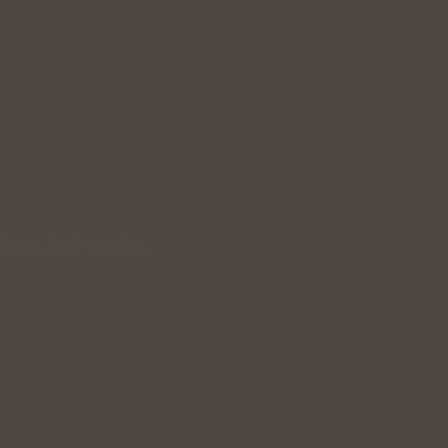
odpoří hustý růst i…