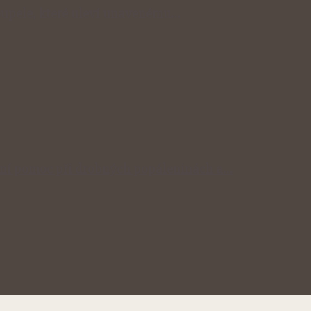
 koupele, které uleví unavenému…
odní pomoc při drobných popáleninách a…