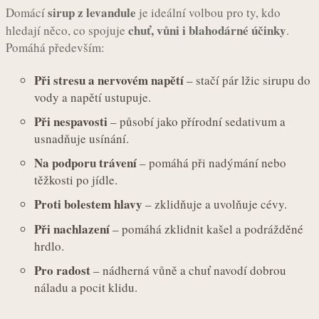
sirup z levandule
Domácí
je ideální volbou pro ty, kdo
chuť, vůni i blahodárné účinky
hledají něco, co spojuje
.
Pomáhá především:
Při stresu a nervovém napětí
– stačí pár lžic sirupu do
vody a napětí ustupuje.
Při nespavosti
– působí jako přírodní sedativum a
usnadňuje usínání.
Na podporu trávení
– pomáhá při nadýmání nebo
těžkosti po jídle.
Proti bolestem hlavy
– zklidňuje a uvolňuje cévy.
Při nachlazení
– pomáhá zklidnit kašel a podrážděné
hrdlo.
Pro radost
– nádherná vůně a chuť navodí dobrou
náladu a pocit klidu.