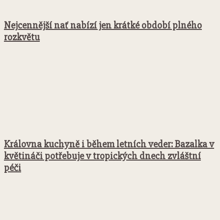
Nejcennější nať nabízí jen krátké období plného
rozkvětu
Královna kuchyně i během letních veder: Bazalka v
květináči potřebuje v tropických dnech zvláštní
péči