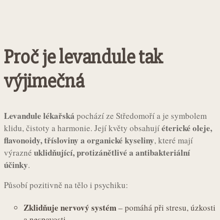
Proč je levandule tak
výjimečná
Levandule lékařská
pochází ze Středomoří a je symbolem
éterické oleje,
klidu, čistoty a harmonie. Její květy obsahují
flavonoidy, třísloviny a organické kyseliny
, které mají
uklidňující, protizánětlivé a antibakteriální
výrazné
účinky
.
Působí pozitivně na tělo i psychiku:
Zklidňuje nervový systém
– pomáhá při stresu, úzkosti
a nespavosti.