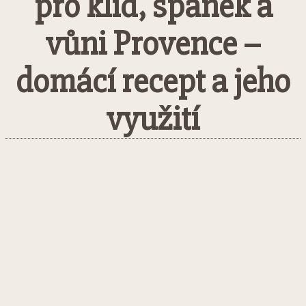
pro klid, spánek a
vůni Provence –
domácí recept a jeho
využití
Facebook
Twitter
Pinterest
What