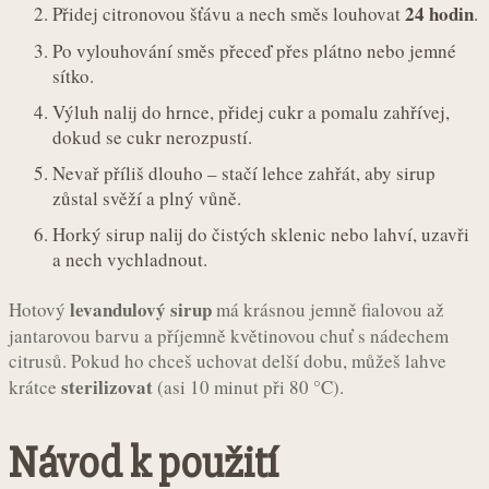
24 hodin
Přidej citronovou šťávu a nech směs louhovat
.
Po vylouhování směs přeceď přes plátno nebo jemné
sítko.
Výluh nalij do hrnce, přidej cukr a pomalu zahřívej,
dokud se cukr nerozpustí.
Nevař příliš dlouho – stačí lehce zahřát, aby sirup
zůstal svěží a plný vůně.
Horký sirup nalij do čistých sklenic nebo lahví, uzavři
a nech vychladnout.
levandulový sirup
Hotový
má krásnou jemně fialovou až
jantarovou barvu a příjemně květinovou chuť s nádechem
citrusů. Pokud ho chceš uchovat delší dobu, můžeš lahve
sterilizovat
krátce
(asi 10 minut při 80 °C).
Návod k použití