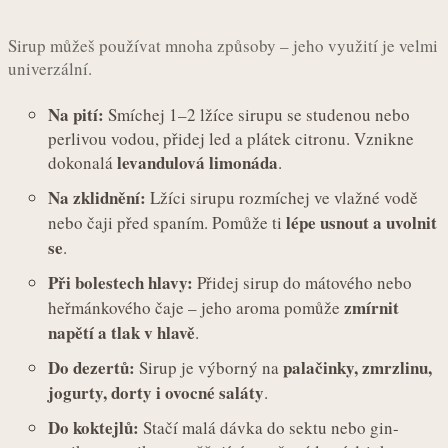
Sirup můžeš používat mnoha způsoby – jeho využití je velmi
univerzální.
Na pití:
Smíchej 1–2 lžíce sirupu se studenou nebo
perlivou vodou, přidej led a plátek citronu. Vznikne
levandulová limonáda
dokonalá
.
Na zklidnění:
Lžíci sirupu rozmíchej ve vlažné vodě
lépe usnout a uvolnit
nebo čaji před spaním. Pomůže ti
se
.
Při bolestech hlavy:
Přidej sirup do mátového nebo
zmírnit
heřmánkového čaje – jeho aroma pomůže
napětí a tlak v hlavě
.
Do dezertů:
palačinky, zmrzlinu,
Sirup je výborný na
jogurty, dorty i ovocné saláty
.
Do koktejlů:
Stačí malá dávka do sektu nebo gin-