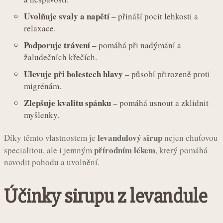
Uvolňuje svaly a napětí
– přináší pocit lehkosti a
relaxace.
Podporuje trávení
– pomáhá při nadýmání a
žaludečních křečích.
Ulevuje při bolestech hlavy
– působí přirozeně proti
migrénám.
Zlepšuje kvalitu spánku
– pomáhá usnout a zklidnit
myšlenky.
levandulový sirup
Díky těmto vlastnostem je
nejen chuťovou
přírodním lékem
specialitou, ale i jemným
, který pomáhá
navodit pohodu a uvolnění.
Účinky sirupu z levandule