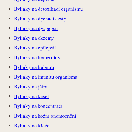
Bylinky na detoxikaci organismu
Bylinky na dýchací cesty
Bylinky na dyspepsii
Bylinky na ekzémy
Bylinky na epilepsii
Bylinky na hemeroidy
Bylinky na hubnutí
Bylinky na imunitu organismu
Bylinky na játra
Bylinky na kašel
Bylinky na koncentraci
Bylinky na kožní onemocnění
Bylinky na křeče