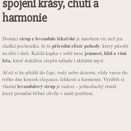
spojení krásy, chuti a
harmonie
sirup z levandule lékařské
Domácí
je mnohem víc než jen
přírodní elixír pohody
sladká pochoutka. Je to
, který působí
jemnost, klid a vůni
na tělo i duši. Každá kapka v sobě nese
léta
, které dokážou zlepšit náladu i zklidnit mysl.
Ať už si ho přidáš do čaje, vody nebo dezertu, vždy vnese do
tvého dne kousek elegance, lehkosti a harmonie. Vyrábět si
levandulový sirup
vlastní
je radost – jednoduchý rituál,
který promění běžné chvíle v malé potěšení.