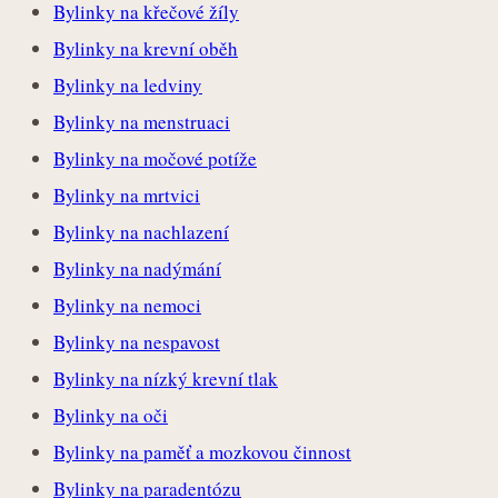
Bylinky na křečové žíly
Bylinky na krevní oběh
Bylinky na ledviny
Bylinky na menstruaci
Bylinky na močové potíže
Bylinky na mrtvici
Bylinky na nachlazení
Bylinky na nadýmání
Bylinky na nemoci
Bylinky na nespavost
Bylinky na nízký krevní tlak
Bylinky na oči
Bylinky na paměť a mozkovou činnost
Bylinky na paradentózu