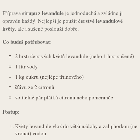
sirupu z levandule
Příprava
je jednoduchá a zvládne ji
čerstvé levandulové
opravdu každý. Nejlepší je použít
květy
, ale i sušené poslouží dobře.
Co budeš potřebovat:
2 hrsti čerstvých květů levandule (nebo 1 hrst sušené)
1 litr vody
1 kg cukru (nejlépe třtinového)
šťávu ze 2 citronů
volitelně pár plátků citronu nebo pomeranče
Postup:
Květy levandule vlož do větší nádoby a zalij horkou (ne
vroucí) vodou.