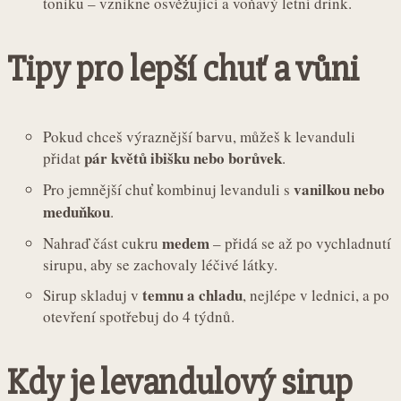
toniku – vznikne osvěžující a voňavý letní drink.
Tipy pro lepší chuť a vůni
Pokud chceš výraznější barvu, můžeš k levanduli
pár květů ibišku nebo borůvek
přidat
.
vanilkou nebo
Pro jemnější chuť kombinuj levanduli s
meduňkou
.
medem
Nahraď část cukru
– přidá se až po vychladnutí
sirupu, aby se zachovaly léčivé látky.
temnu a chladu
Sirup skladuj v
, nejlépe v lednici, a po
otevření spotřebuj do 4 týdnů.
Kdy je levandulový sirup