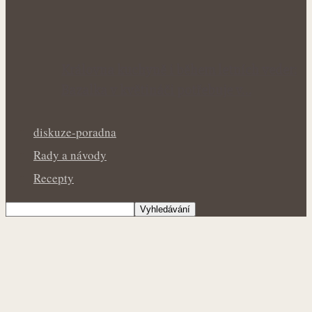
Královna kuchyně i během letních veder:
Bazalka v květináči potřebuje v…
diskuze-poradna
Rady a návody
Recepty