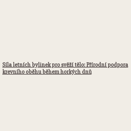
Síla letních bylinek pro svěží tělo: Přírodní podpora
krevního oběhu během horkých dnů