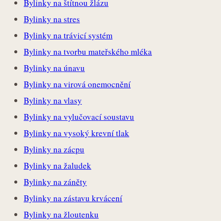
Bylinky na štítnou žlázu
Bylinky na stres
Bylinky na trávicí systém
Bylinky na tvorbu mateřského mléka
Bylinky na únavu
Bylinky na virová onemocnění
Bylinky na vlasy
Bylinky na vylučovací soustavu
Bylinky na vysoký krevní tlak
Bylinky na zácpu
Bylinky na žaludek
Bylinky na záněty
Bylinky na zástavu krvácení
Bylinky na žloutenku