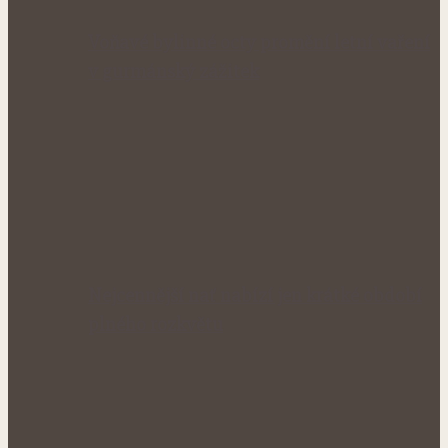
Voňavé bylinné octy promění letní vaření
v gurmánský zážitek
Nejcennější nať nabízí jen krátké období
plného rozkvětu