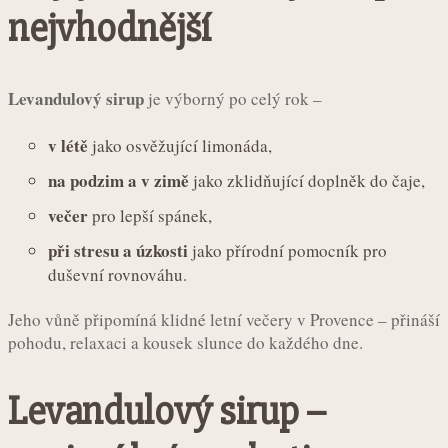
nejvhodnější
Levandulový sirup
je výborný po celý rok –
v létě
jako osvěžující limonáda,
na podzim a v zimě
jako zklidňující doplněk do čaje,
večer
pro lepší spánek,
při stresu a úzkosti
jako přírodní pomocník pro
duševní rovnováhu.
Jeho vůně připomíná klidné letní večery v Provence – přináší
pohodu, relaxaci a kousek slunce do každého dne.
Levandulový sirup –