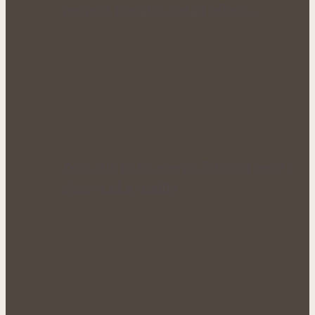
podpora krevního oběhu během…
Když tělo ztrácí energii: Přírodní cesty k
obnově sil a vitality