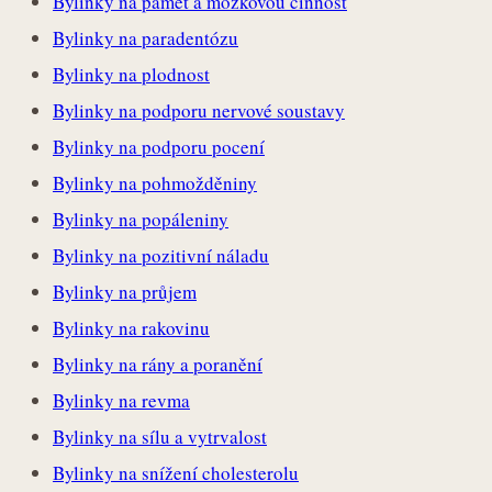
Bylinky na paměť a mozkovou činnost
Bylinky na paradentózu
Bylinky na plodnost
Bylinky na podporu nervové soustavy
Bylinky na podporu pocení
Bylinky na pohmožděniny
Bylinky na popáleniny
Bylinky na pozitivní náladu
Bylinky na průjem
Bylinky na rakovinu
Bylinky na rány a poranění
Bylinky na revma
Bylinky na sílu a vytrvalost
Bylinky na snížení cholesterolu