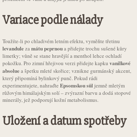
Variace podle nálady
Toužíte-li po chladivém letním efektu, vyměňte třetinu
levandule
mátu peprnou
za
a přidejte trochu sušené kůry
limetky; vůně se stane hravější a menthol lehce ochladí
vanilkové
pokožku. Pro zimní hřejivou verzi přidejte kapku
absolue
a špetku mleté skořice; vznikne gurmánský akcent,
který připomíná bylinkový punč. Pokud rádi
Epsomskou sůl
experimentujete, nahraďte
jemně mletým
růžovým himálajským solí – zvýrazní barvu a dodá stopové
minerály, jež podporují kožní metabolismus.
Uložení a datum spotřeby