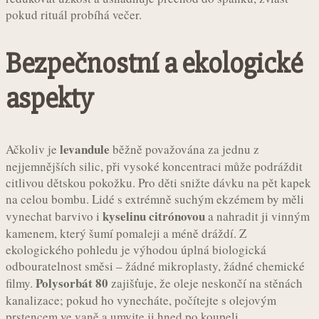
pokud rituál probíhá večer.
Bezpečnostní a ekologické
aspekty
levandule
Ačkoliv je
běžně považována za jednu z
nejjemnějších silic, při vysoké koncentraci může podráždit
citlivou dětskou pokožku. Pro děti snižte dávku na pět kapek
na celou bombu. Lidé s extrémně suchým ekzémem by měli
kyselinu citrónovou
vynechat barvivo i
a nahradit ji vinným
kamenem, který šumí pomaleji a méně dráždí. Z
ekologického pohledu je výhodou úplná biologická
odbouratelnost směsi – žádné mikroplasty, žádné chemické
Polysorbát 80
filmy.
zajišťuje, že oleje neskončí na stěnách
kanalizace; pokud ho vynecháte, počítejte s olejovým
prstencem ve vaně a umyjte ji hned po koupeli.