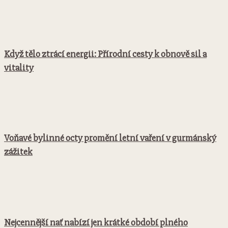
Když tělo ztrácí energii: Přírodní cesty k obnově sil a
vitality
Voňavé bylinné octy promění letní vaření v gurmánský
zážitek
Nejcennější nať nabízí jen krátké období plného