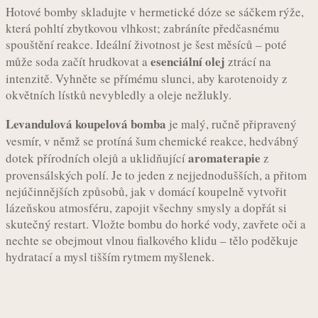
Hotové bomby skladujte v hermetické dóze se sáčkem rýže,
která pohltí zbytkovou vlhkost; zabráníte předčasnému
spouštění reakce. Ideální životnost je šest měsíců – poté
esenciální olej
může soda začít hrudkovat a
ztrácí na
intenzitě. Vyhněte se přímému slunci, aby karotenoidy z
okvětních lístků nevybledly a oleje nežlukly.
Levandulová koupelová bomba
je malý, ručně připravený
vesmír, v němž se protíná šum chemické reakce, hedvábný
aromaterapie
dotek přírodních olejů a uklidňující
z
provensálských polí. Je to jeden z nejjednodušších, a přitom
nejúčinnějších způsobů, jak v domácí koupelně vytvořit
lázeňskou atmosféru, zapojit všechny smysly a dopřát si
skutečný restart. Vložte bombu do horké vody, zavřete oči a
nechte se obejmout vlnou fialkového klidu – tělo poděkuje
hydratací a mysl tišším rytmem myšlenek.