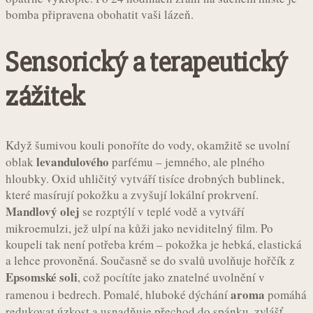
bomba připravena obohatit vaši lázeň.
Sensorický a terapeutický
zážitek
Když šumivou kouli ponoříte do vody, okamžitě se uvolní
levandulového
oblak
parfému – jemného, ale plného
hloubky. Oxid uhličitý vytváří tisíce drobných bublinek,
které masírují pokožku a zvyšují lokální prokrvení.
Mandlový olej
se rozptýlí v teplé vodě a vytváří
mikroemulzi, jež ulpí na kůži jako neviditelný film. Po
koupeli tak není potřeba krém – pokožka je hebká, elastická
a lehce provoněná. Současně se do svalů uvolňuje hořčík z
Epsomské soli
, což pocítíte jako znatelné uvolnění v
aroma
ramenou i bedrech. Pomalé, hluboké dýchání
pomáhá
redukovat úzkost a usnadňuje přechod do spánku, zvlášť