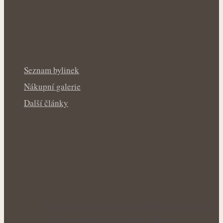
Seznam bylinek
Nákupní galerie
Další články
Síla letních bylinek pro svěží tělo: Přírodní
podpora krevního oběhu během…