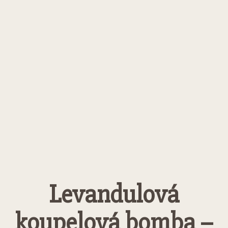
Levandulová
koupelová bomba –