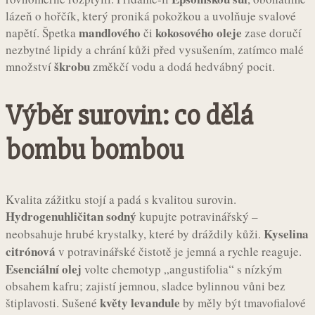
lázeň o hořčík, který proniká pokožkou a uvolňuje svalové
mandlového
kokosového oleje
napětí. Špetka
či
zase doručí
nezbytné lipidy a chrání kůži před vysušením, zatímco malé
škrobu
množství
změkčí vodu a dodá hedvábný pocit.
Výběr surovin: co dělá
bombu bombou
Kvalita zážitku stojí a padá s kvalitou surovin.
Hydrogenuhličitan sodný
kupujte potravinářský –
Kyselina
neobsahuje hrubé krystalky, které by dráždily kůži.
citrónová
v potravinářské čistotě je jemná a rychle reaguje.
Esenciální olej
volte chemotyp „angustifolia“ s nízkým
obsahem kafru; zajistí jemnou, sladce bylinnou vůni bez
květy levandule
štiplavosti. Sušené
by měly být tmavofialové