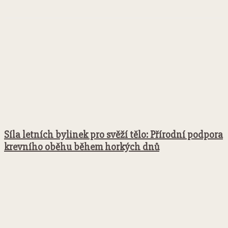
Síla letních bylinek pro svěží tělo: Přírodní podpora
krevního oběhu během horkých dnů