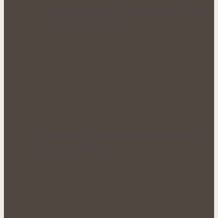
Voňavé bylinné octy promění letní vaření
v gurmánský zážitek
Nejcennější nať nabízí jen krátké období
plného rozkvětu