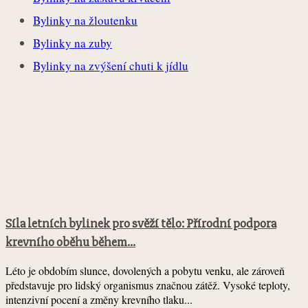
Bylinky na žloutenku
Bylinky na zuby
Bylinky na zvýšení chuti k jídlu
Síla letních bylinek pro svěží tělo: Přírodní podpora
krevního oběhu během...
Léto je obdobím slunce, dovolených a pobytu venku, ale zároveň
představuje pro lidský organismus značnou zátěž. Vysoké teploty,
intenzivní pocení a změny krevního tlaku...