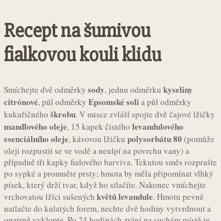
Recept na šumivou
fialkovou kouli klidu
sody
kyseliny
Smíchejte dvě odměrky
, jednu odměrku
citrónové
Epsomské soli
, půl odměrky
a půl odměrky
škrobu
kukuřičného
. V misce zvlášť spojte dvě čajové lžičky
mandlového oleje
levandulového
, 15 kapek čistého
esenciálního oleje
polysorbátu 80
, kávovou lžičku
(pomůže
oleji rozpustit se ve vodě a neulpí na povrchu vany) a
případně tři kapky fialového barviva. Tekutou směs rozprašte
po sypké a promněte prsty; hmota by měla připomínat vlhký
písek, který drží tvar, když ho stlačíte. Nakonec vmíchejte
květů levandule
vrchovatou lžíci sušených
. Hmotu pevně
natlačte do kulatých forem, nechte dvě hodiny vytvrdnout a
opatrně vyklopte. Po 24 hodinách zrání na suchém místě je