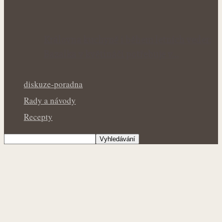
Královna kuchyně i během letních veder:
Bazalka v květináči potřebuje v…
diskuze-poradna
Rady a návody
Recepty