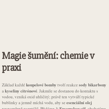
Magie šumění: chemie v
praxi
koupelové bomby
sody bikarbony
Základ každé
tvoří reakce
kyseliny citrónové
a
. Jakmile se dostanou do kontaktu s
vodou, vzniká oxid uhličitý; právě ten vytváří typické
esenciální olej
bublinky a jemně míchá vodu, aby se
Epsomskou sůl
rovnoměrně rozptýlil. Přidáme-li
, obohatíme