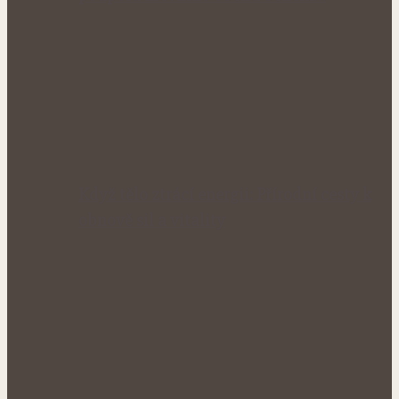
Když tělo ztrácí energii: Přírodní cesty k
obnově sil a vitality