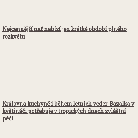
Nejcennější nať nabízí jen krátké období plného
rozkvětu
Královna kuchyně i během letních veder: Bazalka v
květináči potřebuje v tropických dnech zvláštní
péči