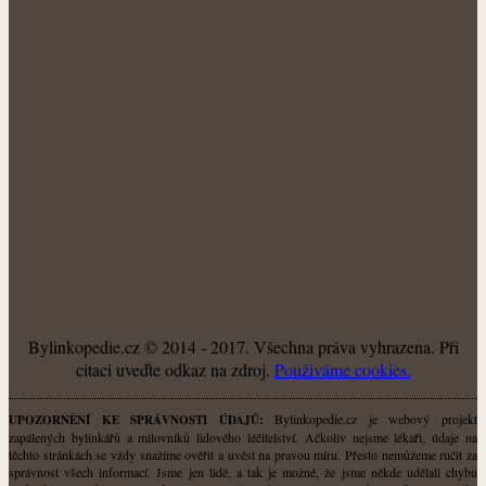
O NÁS
Bylinkopedie.cz © 2014 - 2017. Všechna práva vyhrazena. Při
citaci uveďte odkaz na zdroj.
Použiváme cookies.
Bylinkopedie.cz je webový projekt
UPOZORNĚNÍ KE SPRÁVNOSTI ÚDAJŮ:
zapálených bylinkářů a milovníků lidového léčitelství. Ačkoliv nejsme lékaři, údaje na
těchto stránkách se vždy snažíme ověřit a uvést na pravou míru. Přesto nemůžeme ručit za
správnost všech informací. Jsme jen lidé, a tak je možné, že jsme někde udělali chybu