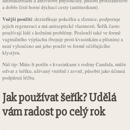
antibakteriální a antivirové phytoncidy, působí protizánětlivě
a dobře čistí horní dýchací cesty (antitusikum).
Vnější použití
: dezinfikuje pokožku a sliznice, podporuje
jejich regeneraci a má antiseptické vlastnosti. Šeřík často
používají lidé s kožními problémy. Poslouží také ve formě
vaginálního výplachu (bojuje proti kvasinkám a plísním) a
není vyloučeno ani jeho použit ve formě očišťujícího
klystýru.
Náš tip: Máte-li potíže s kvasinkami z rodiny Candida, může
odvar z šeříku, užívaný vnitřně i zevně, působit jako účinná
podpůrná léčba.
Jak používat šeřík? Udělá
vám radost po celý rok