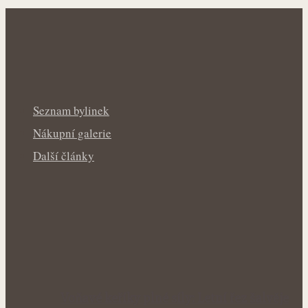
Seznam bylinek
Nákupní galerie
Další články
Voňavé keříky plné síly: Letní řez šalvěje