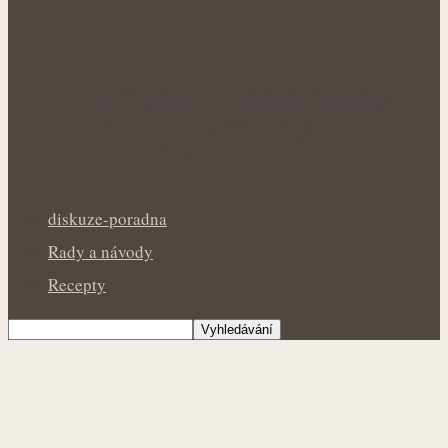
Letní bylinky pro zklidnění pokožky:
Přírodní pomoc při drobných
popáleninách a…
diskuze-poradna
Rady a návody
Recepty