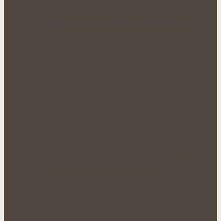
Zlaté plody plné síly: Rakytník jako
přírodní spojenec pro krásné vlasy…
Voňavý letní rituál pro nové síly: Bylinné
koupele, které uleví unavenému…