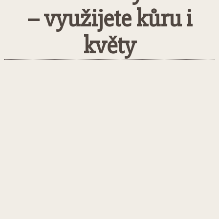
– využijete kůru i
květy
Facebook
Twitter
Pinterest
What