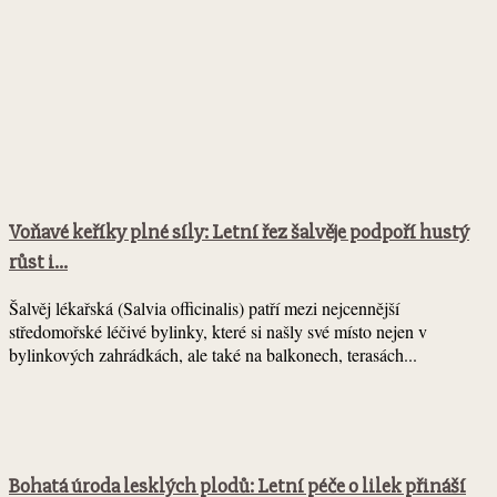
Voňavé keříky plné síly: Letní řez šalvěje podpoří hustý
růst i...
Šalvěj lékařská (Salvia officinalis) patří mezi nejcennější
středomořské léčivé bylinky, které si našly své místo nejen v
bylinkových zahrádkách, ale také na balkonech, terasách...
Bohatá úroda lesklých plodů: Letní péče o lilek přináší