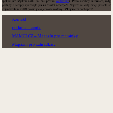
(pokud jste nějakou našli, tak nás prosím
kontaktujte
). Proto všechny informace, rady,
postupy a recepty využívejte jen na vlastní nebezpečí. Nejdřív se vždy raději poraďte se
svým lékařem, zvlášť pokud jde o jedovaté rostliny. Děkujeme za pochopení!
Kontakt
reklama – ceník
MAMCI.CZ – Magazín pro maminky
Magazín pro zahrádkáře