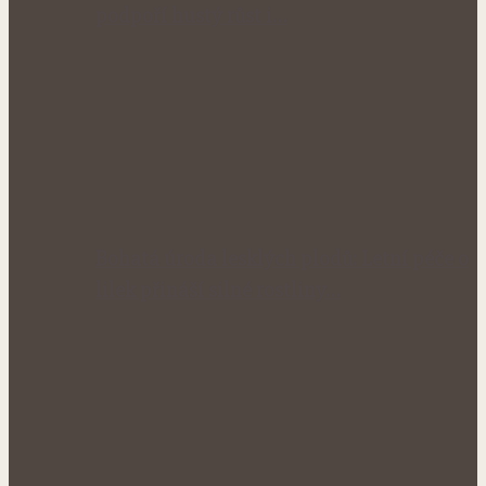
podpoří hustý růst i…
Bohatá úroda lesklých plodů: Letní péče o
lilek přináší silné rostliny…