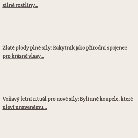
silné rostliny...
Zlaté plody plné síly: Rakytník jako přírodní spojenec
pro krásné vlasy...
Voňavý letní rituál pro nové síly: Bylinné koupele, které
uleví unavenému...