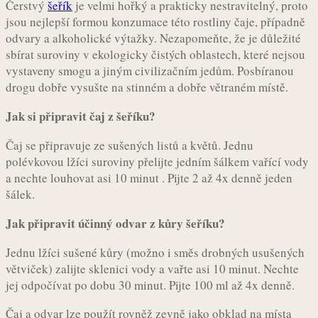
Čerstvý
šeřík
je velmi hořký a prakticky nestravitelný, proto
jsou nejlepší formou konzumace této rostliny čaje, případně
odvary a alkoholické výtažky. Nezapomeňte, že je důležité
sbírat suroviny v ekologicky čistých oblastech, které nejsou
vystaveny smogu a jiným civilizačním jedům. Posbíranou
drogu dobře vysušte na stinném a dobře větraném místě.
Jak si připravit čaj z šeříku?
Čaj se připravuje ze sušených listů a květů. Jednu
polévkovou lžíci suroviny přelijte jedním šálkem vařící vody
a nechte louhovat asi 10 minut . Pijte 2 až 4x denně jeden
šálek.
Jak připravit účinný odvar z kůry šeříku?
Jednu lžíci sušené kůry (možno i směs drobných usušených
větviček) zalijte sklenici vody a vařte asi 10 minut. Nechte
jej odpočívat po dobu 30 minut. Pijte 100 ml až 4x denně.
Čaj a odvar lze použít rovněž zevně jako obklad na místa