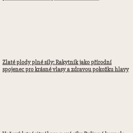
Zlaté plody plné síly: Rakytník jako přírodní
spojenec pro krásné vlasy a zdravou pokožku hlavy