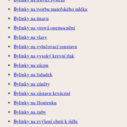
Bylinky na tvorbu mateřského mléka
Bylinky na únavu
Bylinky na virová onemocnění
Bylinky na vlasy
Bylinky na vylučovací soustavu
Bylinky na vysoký krevní tlak
Bylinky na zácpu
Bylinky na žaludek
Bylinky na záněty
Bylinky na zástavu krvácení
Bylinky na žloutenku
Bylinky na zuby
Bylinky na zvýšení chuti k jídlu