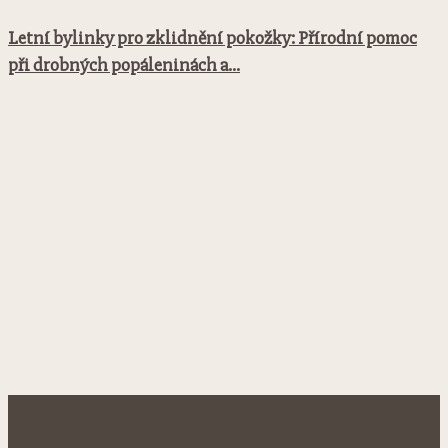
Letní bylinky pro zklidnění pokožky: Přírodní pomoc
při drobných popáleninách a...