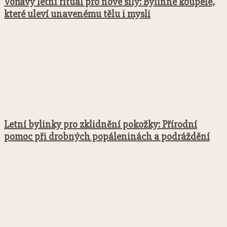
Voňavý letní rituál pro nové síly: Bylinné koupele,
které uleví unavenému tělu i mysli
Letní bylinky pro zklidnění pokožky: Přírodní
pomoc při drobných popáleninách a podráždění