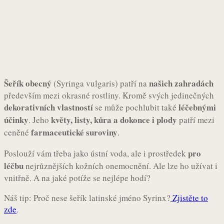
Šeřík obecný
našich zahradách
(Syringa vulgaris) patří na
především mezi okrasné rostliny. Kromě svých jedinečných
dekorativních vlastností
léčebnými
se může pochlubit také
účinky
květy, listy, kůra a dokonce i plody
. Jeho
patří mezi
farmaceutické suroviny
ceněné
.
pro
Poslouží vám třeba jako ústní voda, ale i prostředek
léčbu
nejrůznějších kožních onemocnění. Ale lze ho užívat i
vnitřně. A na jaké potíže se nejlépe hodí?
Náš tip: Proč nese šeřík latinské jméno Syrinx?
Zjistěte to
zde
.