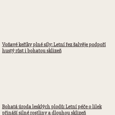
Voňavé keříky plné síly: Letní řez šalvěje podpoří
hustý růst i bohatou sklizeň
Bohatá úroda lesklých plodů: Letní péče o lilek
přináší silné rostliny a dlouhou sklizeň