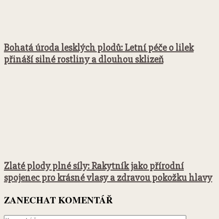
Bohatá úroda lesklých plodů: Letní péče o lilek
přináší silné rostliny a dlouhou sklizeň
Zlaté plody plné síly: Rakytník jako přírodní
spojenec pro krásné vlasy a zdravou pokožku hlavy
ZANECHAT KOMENTÁŘ