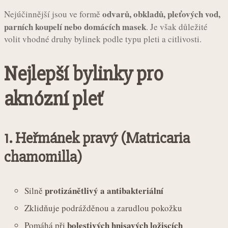
odvarů, obkladů, pleťových vod,
Nejúčinnější jsou ve formě
parních koupelí nebo domácích masek
. Je však důležité
volit vhodné druhy bylinek podle typu pleti a citlivosti.
Nejlepší bylinky pro
aknózní pleť
1.
Heřmánek pravý (Matricaria
chamomilla)
protizánětlivý a antibakteriální
Silně
Zklidňuje podrážděnou a zarudlou pokožku
bolestivých hnisavých ložiscích
Pomáhá při