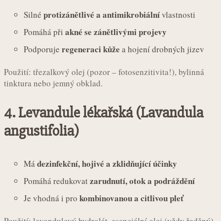
protizánětlivé a antimikrobiální
Silné
vlastnosti
akné se zánětlivými projevy
Pomáhá při
regeneraci kůže
Podporuje
a hojení drobných jizev
Použití: třezalkový olej (pozor – fotosenzitivita!), bylinná
tinktura nebo jemný obklad.
4.
Levandule lékařská (Lavandula
angustifolia)
dezinfekční, hojivé a zklidňující účinky
Má
zarudnutí, otok a podráždění
Pomáhá redukovat
kombinovanou a citlivou pleť
Je vhodná i pro
Použití: levandulový hydrolát, esenciální olej (vždy ředěný),