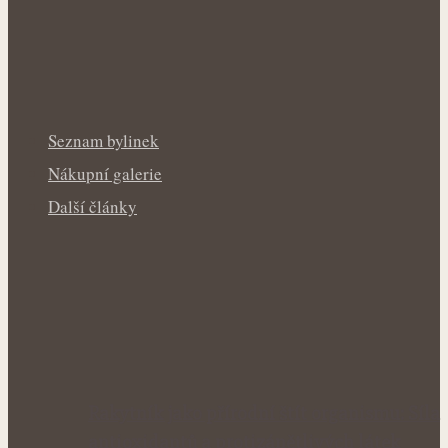
Seznam bylinek
Nákupní galerie
Další články
Rakytník jako přírodní štít organismu: Síla
antioxidantů a protizánětlivých látek