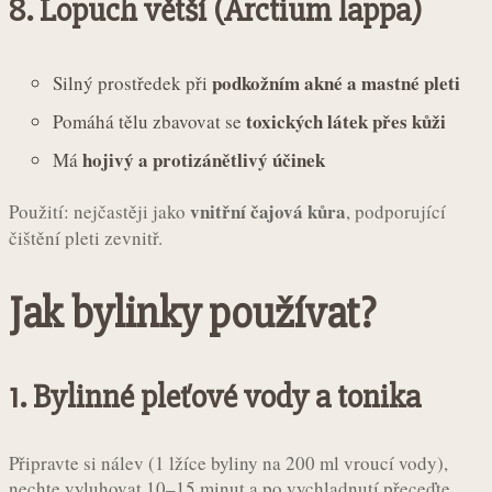
8.
Lopuch větší (Arctium lappa)
podkožním akné a mastné pleti
Silný prostředek při
toxických látek přes kůži
Pomáhá tělu zbavovat se
hojivý a protizánětlivý účinek
Má
vnitřní čajová kůra
Použití: nejčastěji jako
, podporující
čištění pleti zevnitř.
Jak bylinky používat?
1. Bylinné pleťové vody a tonika
Připravte si nálev (1 lžíce byliny na 200 ml vroucí vody),
nechte vyluhovat 10–15 minut a po vychladnutí přeceďte.