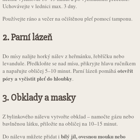
Uchovávejte v lednici max. 3 dny.
Používejte ráno a večer na očištěnou pleť pomocí tamponu.
2. Parní lázeň
Do mísy nalijte horký nálev z heřmánku, řebříčku nebo
levandule. Předkloňte se nad mísu, přikryjte hlavu ručníkem
otevřít
a napařujte obličej 5–10 minut. Parní lázeň pomáhá
póry a vyčistit pleť do hloubky
.
3. Obklady a masky
Z bylinkového nálevu vytvořte obklad – namočte gázu nebo
bavlněnou látku, přiložte na obličej na 10–15 minut.
bílý jíl, ovesnou mouku nebo
Do nálevu můžete přidat i