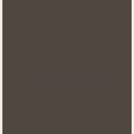
ukrytá…
Rýmovník pod drobnohledem: Kde
skutečně pomáhá a kde je dobré mít…