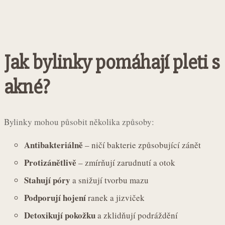
Jak bylinky pomáhají pleti s
akné?
Bylinky mohou působit několika způsoby:
Antibakteriálně
– ničí bakterie způsobující zánět
Protizánětlivě
– zmírňují zarudnutí a otok
Stahují póry
a snižují tvorbu mazu
Podporují hojení
ranek a jizviček
Detoxikují pokožku
a zklidňují podráždění