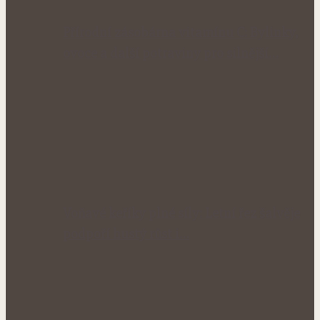
Přírodní zásobárna vitamínu C: Bylinky,
ovoce a další potraviny pro silnější…
Voňavé keříky plné síly: Letní řez šalvěje
podpoří hustý růst i…