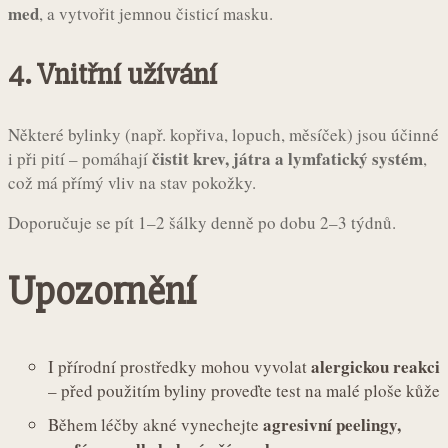
med
, a vytvořit jemnou čisticí masku.
4. Vnitřní užívání
Některé bylinky (např. kopřiva, lopuch, měsíček) jsou účinné
čistit krev, játra a lymfatický systém
i při pití – pomáhají
,
což má přímý vliv na stav pokožky.
Doporučuje se pít 1–2 šálky denně po dobu 2–3 týdnů.
Upozornění
alergickou reakci
I přírodní prostředky mohou vyvolat
– před použitím byliny proveďte test na malé ploše kůže
agresivní peelingy,
Během léčby akné vynechejte