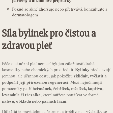
parfémy a alkoholové přípravky
Pokud se akné zhoršuje nebo přetrvává, konzultujte s
dermatologem
Síla bylinek pro čistou a
zdravou pleť
Péče o aknózní pleť nemusí být jen záležitostí drahé
Bylinky
kosmetiky nebo chemických prostředků.
představují
zklidnit, vyčistit a
jemnou, ale účinnou cestu, jak pokožku
podpořit její přirozenou regeneraci
. Mezi nejúčinnější
heřmánek, řebříček, měsíček, kopřiva,
pomocníky patří
levandule či třezalka
, které můžete používat ve formě
nálevů, obkladů nebo parních lázní
.
Důležitá je pravidelnost, šetrnost a trpělivost – výsledky se