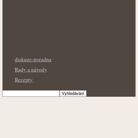
Bohatá úroda lesklých plodů: Letní péče o
lilek přináší silné rostliny…
diskuze-poradna
Rady a návody
Recepty