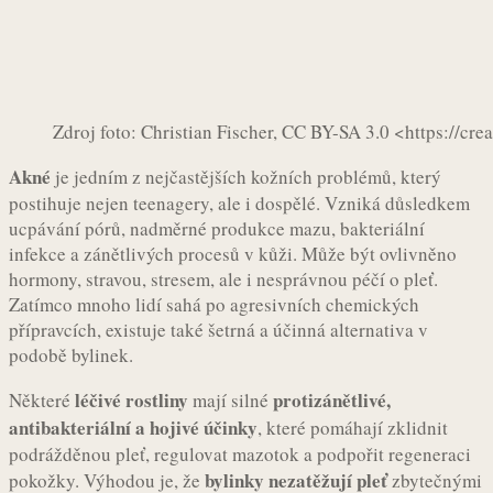
Zdroj foto: Christian Fischer, CC BY-SA 3.0 <https://c
Akné
je jedním z nejčastějších kožních problémů, který
postihuje nejen teenagery, ale i dospělé. Vzniká důsledkem
ucpávání pórů, nadměrné produkce mazu, bakteriální
infekce a zánětlivých procesů v kůži. Může být ovlivněno
hormony, stravou, stresem, ale i nesprávnou péčí o pleť.
Zatímco mnoho lidí sahá po agresivních chemických
přípravcích, existuje také šetrná a účinná alternativa v
podobě bylinek.
léčivé rostliny
protizánětlivé,
Některé
mají silné
antibakteriální a hojivé účinky
, které pomáhají zklidnit
podrážděnou pleť, regulovat mazotok a podpořit regeneraci
bylinky nezatěžují pleť
pokožky. Výhodou je, že
zbytečnými