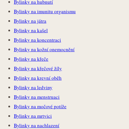
Bylinky na hubnutí
Bylinky na imunitu organismu
Bylinky na játra
Bylinky na kašel
Bylinky na koncentraci
Bylinky na kožní onemocnění
Bylinky na křeče
Bylinky na křečové žíly
Bylinky na krevní oběh
Bylinky na ledviny
Bylinky na menstruaci
Bylinky na močové potíže
Bylinky na mrtvici
Bylinky na nachlazení