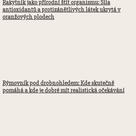
Rakytník jako přírodní štít organismu: Síla
antioxidantů a protizánětlivých látek ukrytá v
oranžových plodech
Rýmovník pod drobnohledem: Kde skutečně
pomáhá a kde je dobré mít realistická očekávání