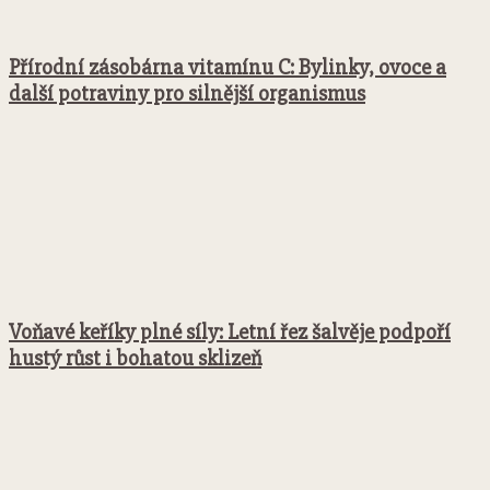
Přírodní zásobárna vitamínu C: Bylinky, ovoce a
další potraviny pro silnější organismus
Voňavé keříky plné síly: Letní řez šalvěje podpoří
hustý růst i bohatou sklizeň