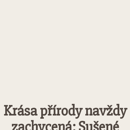
Krása přírody navždy
zachycená: Sušené