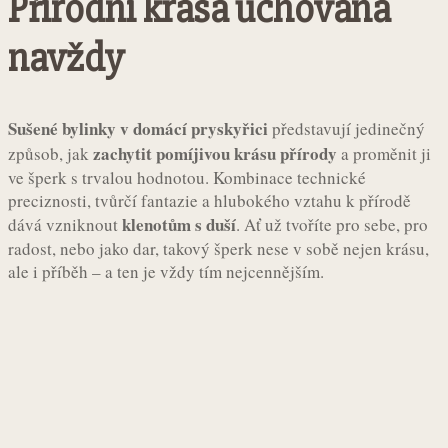
Přírodní krása uchovaná
navždy
Sušené bylinky v domácí pryskyřici
představují jedinečný
zachytit pomíjivou krásu přírody
způsob, jak
a proměnit ji
ve šperk s trvalou hodnotou. Kombinace technické
preciznosti, tvůrčí fantazie a hlubokého vztahu k přírodě
klenotům s duší
dává vzniknout
. Ať už tvoříte pro sebe, pro
radost, nebo jako dar, takový šperk nese v sobě nejen krásu,
ale i příběh – a ten je vždy tím nejcennějším.