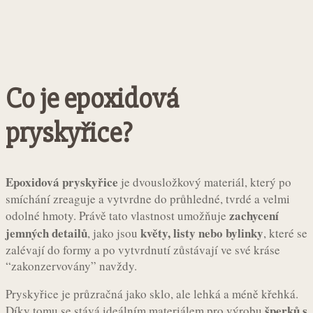
Co je epoxidová
pryskyřice?
Epoxidová pryskyřice
je dvousložkový materiál, který po
smíchání zreaguje a vytvrdne do průhledné, tvrdé a velmi
zachycení
odolné hmoty. Právě tato vlastnost umožňuje
jemných detailů
květy, listy nebo bylinky
, jako jsou
, které se
zalévají do formy a po vytvrdnutí zůstávají ve své kráse
“zakonzervovány” navždy.
Pryskyřice je průzračná jako sklo, ale lehká a méně křehká.
šperků s
Díky tomu se stává ideálním materiálem pro výrobu