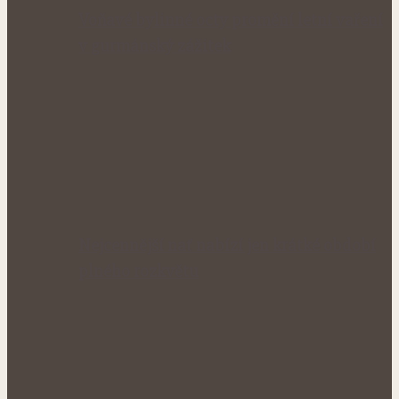
Voňavé bylinné octy promění letní vaření
v gurmánský zážitek
Nejcennější nať nabízí jen krátké období
plného rozkvětu