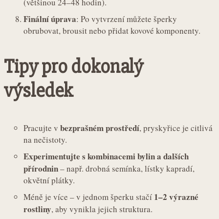
(většinou 24–48 hodin).
Finální úprava
: Po vytvrzení můžete šperky
obrubovat, brousit nebo přidat kovové komponenty.
Tipy pro dokonalý
výsledek
bezprašném prostředí
Pracujte v
, pryskyřice je citlivá
na nečistoty.
Experimentujte s kombinacemi bylin a dalších
přírodnin
– např. drobná semínka, lístky kapradí,
okvětní plátky.
1–2 výrazné
Méně je více – v jednom šperku stačí
rostliny
, aby vynikla jejich struktura.