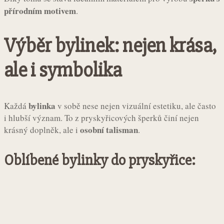
přírodním motivem
.
Výběr bylinek: nejen krása,
ale i symbolika
bylinka
Každá
v sobě nese nejen vizuální estetiku, ale často
i hlubší význam. To z pryskyřicových šperků činí nejen
osobní talisman
krásný doplněk, ale i
.
Oblíbené bylinky do pryskyřice: