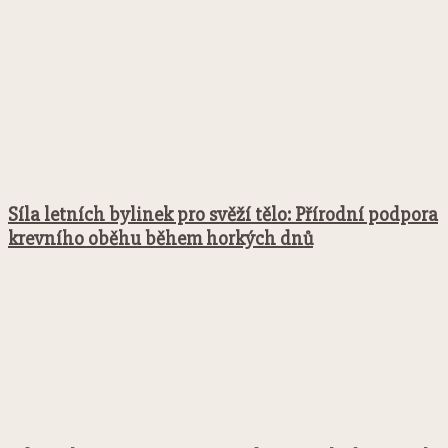
Síla letních bylinek pro svěží tělo: Přírodní podpora
krevního oběhu během horkých dnů