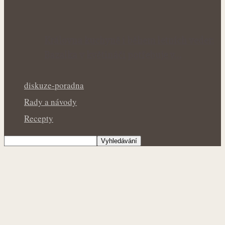
Královna kuchyně i během letních veder:
Bazalka v květináči potřebuje v…
diskuze-poradna
Rady a návody
Recepty