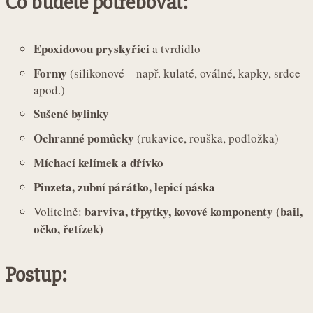
Co budete potřebovat:
Epoxidovou pryskyřici
a tvrdidlo
Formy
(silikonové – např. kulaté, oválné, kapky, srdce
apod.)
Sušené bylinky
Ochranné pomůcky
(rukavice, rouška, podložka)
Míchací kelímek a dřívko
Pinzeta, zubní párátko, lepicí páska
barviva, třpytky, kovové komponenty (bail,
Volitelně:
očko, řetízek)
Postup: