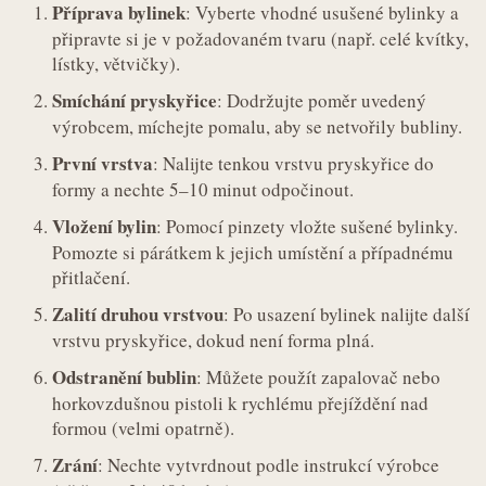
Příprava bylinek
: Vyberte vhodné usušené bylinky a
připravte si je v požadovaném tvaru (např. celé kvítky,
lístky, větvičky).
Smíchání pryskyřice
: Dodržujte poměr uvedený
výrobcem, míchejte pomalu, aby se netvořily bubliny.
První vrstva
: Nalijte tenkou vrstvu pryskyřice do
formy a nechte 5–10 minut odpočinout.
Vložení bylin
: Pomocí pinzety vložte sušené bylinky.
Pomozte si párátkem k jejich umístění a případnému
přitlačení.
Zalití druhou vrstvou
: Po usazení bylinek nalijte další
vrstvu pryskyřice, dokud není forma plná.
Odstranění bublin
: Můžete použít zapalovač nebo
horkovzdušnou pistoli k rychlému přejíždění nad
formou (velmi opatrně).
Zrání
: Nechte vytvrdnout podle instrukcí výrobce