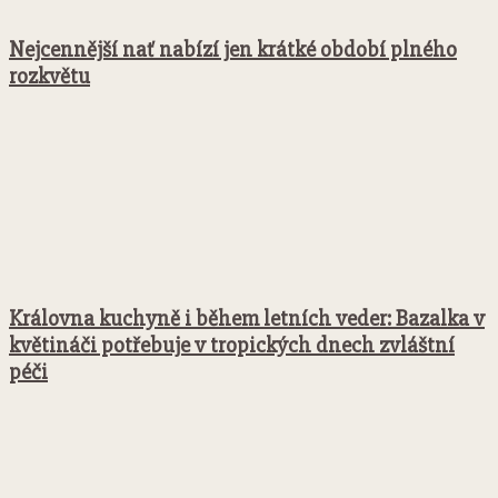
Nejcennější nať nabízí jen krátké období plného
rozkvětu
Královna kuchyně i během letních veder: Bazalka v
květináči potřebuje v tropických dnech zvláštní
péči