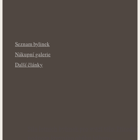
Seznam bylinek
Nákupní galerie
Další články
Síla letních bylinek pro svěží tělo: Přírodní
podpora krevního oběhu během…