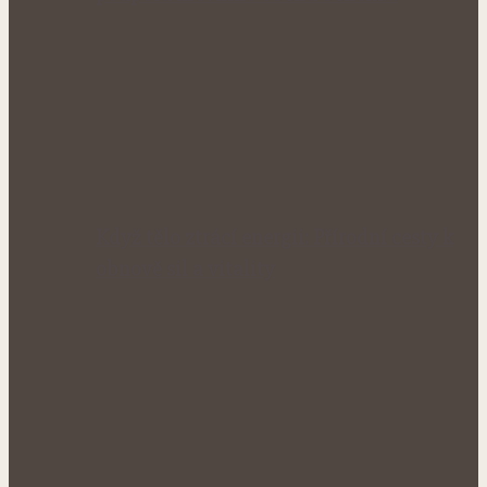
Když tělo ztrácí energii: Přírodní cesty k
obnově sil a vitality