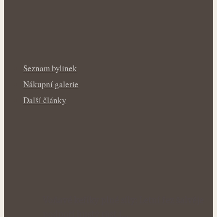
Seznam bylinek
Nákupní galerie
Další články
Voňavé keříky plné síly: Letní řez šalvěje
podpoří hustý růst i…