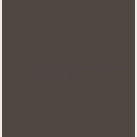
Bohatá úroda lesklých plodů: Letní péče o
lilek přináší silné rostliny…