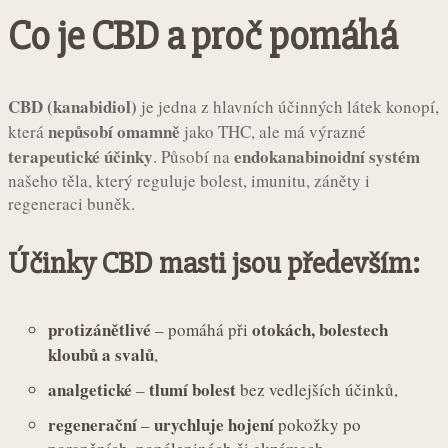
Co je CBD a proč pomáhá
CBD (kanabidiol)
je jedna z hlavních účinných látek konopí,
nepůsobí omamně
která
jako THC, ale má výrazné
terapeutické účinky
endokanabinoidní systém
. Působí na
našeho těla, který reguluje bolest, imunitu, záněty i
regeneraci buněk.
Účinky
CBD masti
jsou především:
protizánětlivé
otokách, bolestech
– pomáhá při
kloubů a svalů
,
analgetické
tlumí bolest
–
bez vedlejších účinků,
regenerační
urychluje hojení
–
pokožky po