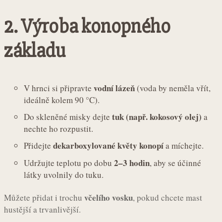
2. Výroba konopného
základu
vodní lázeň
V hrnci si připravte
(voda by neměla vřít,
ideálně kolem 90 °C).
tuk (např. kokosový olej)
Do skleněné misky dejte
a
nechte ho rozpustit.
dekarboxylované květy konopí
Přidejte
a míchejte.
2–3 hodin
Udržujte teplotu po dobu
, aby se účinné
látky uvolnily do tuku.
včelího vosku
Můžete přidat i trochu
, pokud chcete mast
hustější a trvanlivější.