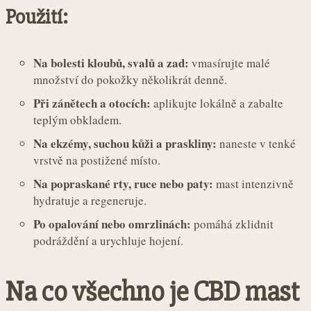
Použití:
Na bolesti kloubů, svalů a zad:
vmasírujte malé
množství do pokožky několikrát denně.
Při zánětech a otocích:
aplikujte lokálně a zabalte
teplým obkladem.
Na ekzémy, suchou kůži a praskliny:
naneste v tenké
vrstvě na postižené místo.
Na popraskané rty, ruce nebo paty:
mast intenzivně
hydratuje a regeneruje.
Po opalování nebo omrzlinách:
pomáhá zklidnit
podráždění a urychluje hojení.
Na co všechno je CBD mast