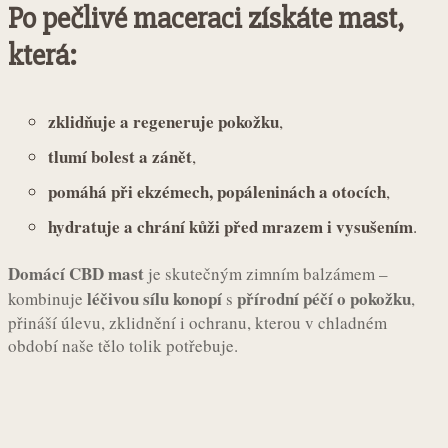
Po pečlivé maceraci získáte mast,
která:
zklidňuje a regeneruje pokožku
,
tlumí bolest a zánět
,
pomáhá při ekzémech, popáleninách a otocích
,
hydratuje a chrání kůži před mrazem i vysušením
.
Domácí CBD mast
je skutečným zimním balzámem –
léčivou sílu konopí
přírodní péčí o pokožku
kombinuje
s
,
přináší úlevu, zklidnění i ochranu, kterou v chladném
období naše tělo tolik potřebuje.