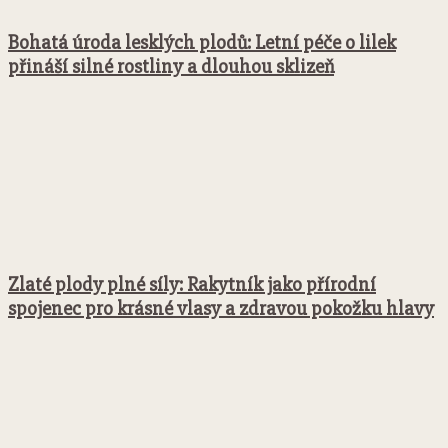
Bohatá úroda lesklých plodů: Letní péče o lilek
přináší silné rostliny a dlouhou sklizeň
Zlaté plody plné síly: Rakytník jako přírodní
spojenec pro krásné vlasy a zdravou pokožku hlavy