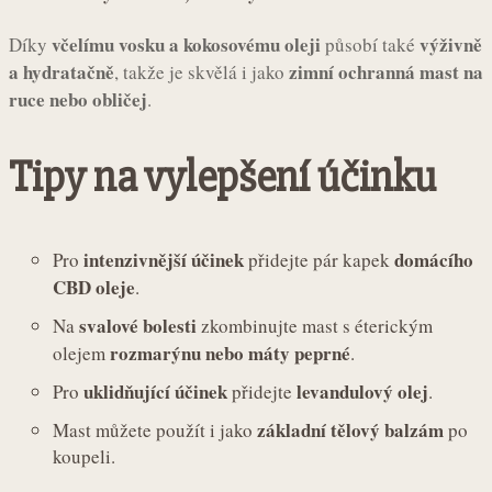
včelímu vosku a kokosovému oleji
výživně
Díky
působí také
a hydratačně
zimní ochranná mast na
, takže je skvělá i jako
ruce nebo obličej
.
Tipy na vylepšení účinku
intenzivnější účinek
domácího
Pro
přidejte pár kapek
CBD oleje
.
svalové bolesti
Na
zkombinujte mast s éterickým
rozmarýnu nebo máty peprné
olejem
.
uklidňující účinek
levandulový olej
Pro
přidejte
.
základní tělový balzám
Mast můžete použít i jako
po
koupeli.