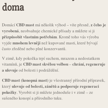
doma
CBD mast
z čeho je
Domácí
má několik výhod – víte přesně,
vyrobená
, neobsahuje chemické přísady a můžete si ji
přizpůsobit vlastním potřebám
. Kromě toho vás výroba
mnohem levněji
vyjde
než kupované masti, které bývají
často zředěné nebo plné konzervantů.
V zimě, kdy pokožka trpí suchem, mrazem a nedostatkem
CBD mast skvělou volbou
chrání, regeneruje
vitamínů, je
–
a ulevuje
od bolesti i podráždění.
CBD mast (konopná mast)
je všestranný přírodní přípravek,
ulevuje od bolesti, zánětů a podporuje regeneraci
který
pokožky
. Vyrobit si ji můžete jednoduše i v zimě – ze
sušeného konopí a přírodního tuku.