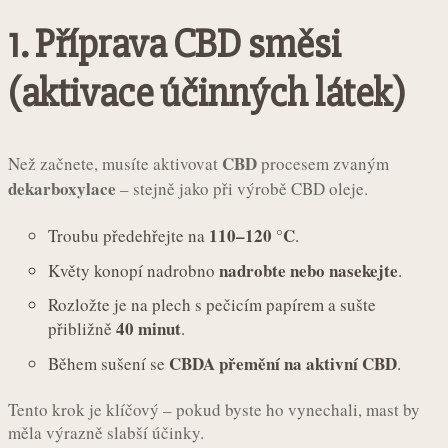
1. Příprava CBD směsi
(aktivace účinných látek)
CBD
Než začnete, musíte aktivovat
procesem zvaným
dekarboxylace
– stejně jako při výrobě CBD oleje.
110–120 °C
Troubu předehřejte na
.
nadrobte nebo nasekejte
Květy konopí nadrobno
.
Rozložte je na plech s pečicím papírem a sušte
40 minut
přibližně
.
CBDA přemění na aktivní CBD
Během sušení se
.
Tento krok je klíčový – pokud byste ho vynechali, mast by
měla výrazně slabší účinky.