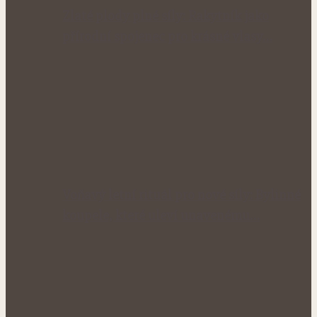
Zlaté plody plné síly: Rakytník jako
přírodní spojenec pro krásné vlasy…
Voňavý letní rituál pro nové síly: Bylinné
koupele, které uleví unavenému…