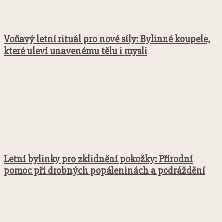
Voňavý letní rituál pro nové síly: Bylinné koupele,
které uleví unavenému tělu i mysli
Letní bylinky pro zklidnění pokožky: Přírodní
pomoc při drobných popáleninách a podráždění