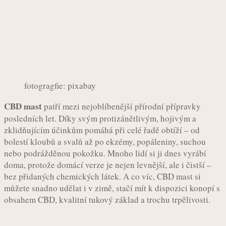
fotogragfie: pixabay
CBD mast
patří mezi nejoblíbenější přírodní přípravky
posledních let. Díky svým protizánětlivým, hojivým a
zklidňujícím účinkům pomáhá při celé řadě obtíží – od
bolestí kloubů a svalů až po ekzémy, popáleniny, suchou
nebo podrážděnou pokožku. Mnoho lidí si ji dnes vyrábí
doma, protože domácí verze je nejen levnější, ale i čistší –
bez přidaných chemických látek. A co víc, CBD mast si
můžete snadno udělat i v zimě, stačí mít k dispozici konopí s
obsahem CBD, kvalitní tukový základ a trochu trpělivosti.