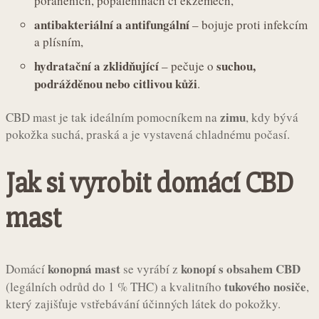
poraněních, popáleninách či ekzémech,
antibakteriální a antifungální
– bojuje proti infekcím
a plísním,
hydratační a zklidňující
suchou,
– pečuje o
podrážděnou nebo citlivou kůži
.
zimu
CBD mast je tak ideálním pomocníkem na
, kdy bývá
pokožka suchá, praská a je vystavená chladnému počasí.
Jak si vyrobit domácí CBD
mast
konopná mast
konopí s obsahem CBD
Domácí
se vyrábí z
tukového nosiče
(legálních odrůd do 1 % THC) a kvalitního
,
který zajišťuje vstřebávání účinných látek do pokožky.