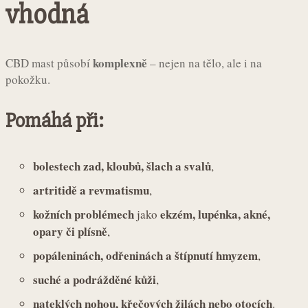
vhodná
komplexně
CBD mast působí
– nejen na tělo, ale i na
pokožku.
Pomáhá při:
bolestech zad, kloubů, šlach a svalů
,
artritidě a revmatismu
,
kožních problémech
ekzém, lupénka, akné,
jako
opary či plísně
,
popáleninách, odřeninách a štípnutí hmyzem
,
suché a podrážděné kůži
,
nateklých nohou, křečových žilách nebo otocích
.