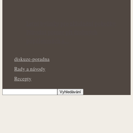
Letní bylinky pro zklidnění pokožky:
Přírodní pomoc při drobných
popáleninách a…
diskuze-poradna
Rady a návody
Recepty