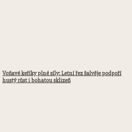
Voňavé keříky plné síly: Letní řez šalvěje podpoří
hustý růst i bohatou sklizeň