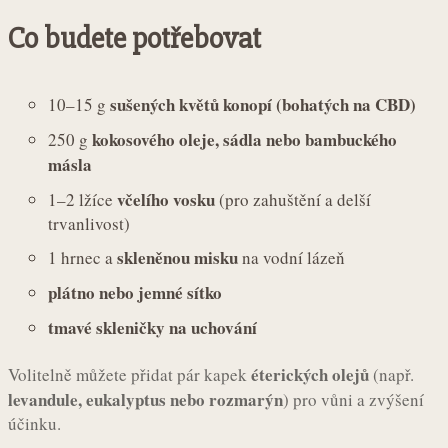
Co budete potřebovat
sušených květů konopí (bohatých na CBD)
10–15 g
kokosového oleje, sádla nebo bambuckého
250 g
másla
včelího vosku
1–2 lžíce
(pro zahuštění a delší
trvanlivost)
skleněnou misku
1 hrnec a
na vodní lázeň
plátno nebo jemné sítko
tmavé skleničky na uchování
éterických olejů
Volitelně můžete přidat pár kapek
(např.
levandule, eukalyptus nebo rozmarýn
) pro vůni a zvýšení
účinku.