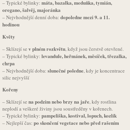
máta, bazalka, meduňka, tymián,
– Typické bylinky:
oregano, šalvěj, majoránka
dopoledne mezi 9. a 11.
– Nejvhodnější denní doba:
hodinou
Květy
v plném rozkvětu
– Sklízejí se
, když jsou čerstvě otevřené.
levandule, heřmánek, měsíček, třezalka,
– Typické bylinky:
chrpa
slunečné poledne
– Nejvhodnější doba:
, kdy je koncentrace
silic nejvyšší
Kořeny
na podzim nebo brzy na jaře
– Sklízejí se
, kdy rostlina
neplodí a veškeré živiny jsou soustředěny v kořenech.
pampeliška, kostival, lopuch, kozlík
– Typické bylinky:
po skončení vegetace nebo před rašením
– Nejlepší čas: