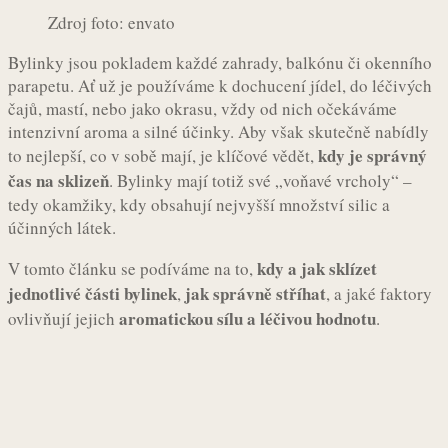
Zdroj foto: envato
Bylinky jsou pokladem každé zahrady, balkónu či okenního
parapetu. Ať už je používáme k dochucení jídel, do léčivých
čajů, mastí, nebo jako okrasu, vždy od nich očekáváme
intenzivní aroma a silné účinky. Aby však skutečně nabídly
kdy je správný
to nejlepší, co v sobě mají, je klíčové vědět,
čas na sklizeň
. Bylinky mají totiž své „voňavé vrcholy“ –
tedy okamžiky, kdy obsahují nejvyšší množství silic a
účinných látek.
kdy a jak sklízet
V tomto článku se podíváme na to,
jednotlivé části bylinek
jak správně stříhat
,
, a jaké faktory
aromatickou sílu a léčivou hodnotu
ovlivňují jejich
.