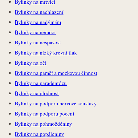
Bylinky na mrtvici
Bylinky na nachlazení
Bylinky na nadýmání
Bylinky na nemoci
Bylinky na nespavost
Bylinky na nízký krevní tlak
Bylinky na oči
Bylinky na paměť a mozkovou činnost
Bylinky na paradentózu
Bylinky na plodnost
Bylinky na podporu nervové soustavy
Bylinky na podporu pocení
Bylinky na pohmožděniny
Bylinky na popáleniny