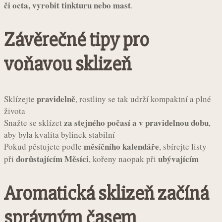
či octa, vyrobit tinkturu nebo mast
.
Závěrečné tipy pro
voňavou sklizeň
pravidelně
Sklízejte
, rostliny se tak udrží kompaktní a plné
života
za stejného počasí a v pravidelnou dobu
Snažte se sklízet
,
aby byla kvalita bylinek stabilní
měsíčního kalendáře
Pokud pěstujete podle
, sbírejte listy
dorůstajícím Měsíci
ubývajícím
při
, kořeny naopak při
Aromatická sklizeň začíná
správným časem