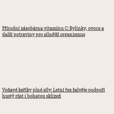
Přírodní zásobárna vitamínu C: Bylinky, ovoce a
další potraviny pro silnější organismus
Voňavé keříky plné síly: Letní řez šalvěje podpoří
hustý růst i bohatou sklizeň