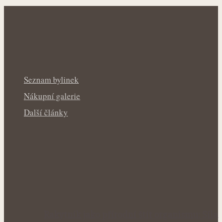
Seznam bylinek
Nákupní galerie
Další články
Rakytník jako přírodní štít organismu: Síla