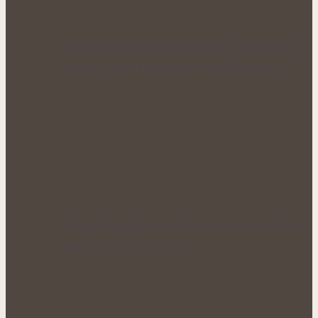
Přírodní zásobárna vitamínu C: Bylinky,
ovoce a další potraviny pro silnější…
Voňavé keříky plné síly: Letní řez šalvěje
podpoří hustý růst i…