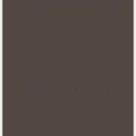
antioxidantů a protizánětlivých látek
ukrytá…
Rýmovník pod drobnohledem: Kde
skutečně pomáhá a kde je dobré mít…