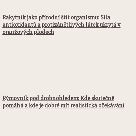
Rakytník jako přírodní štít organismu: Síla
antioxidantů a protizánětlivých látek ukrytá v
oranžových plodech
Rýmovník pod drobnohledem: Kde skutečně
pomáhá a kde je dobré mít realistická očekávání