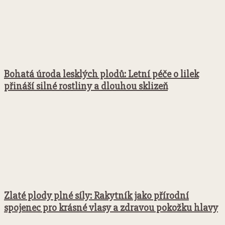
Bohatá úroda lesklých plodů: Letní péče o lilek
přináší silné rostliny a dlouhou sklizeň
Zlaté plody plné síly: Rakytník jako přírodní
spojenec pro krásné vlasy a zdravou pokožku hlavy