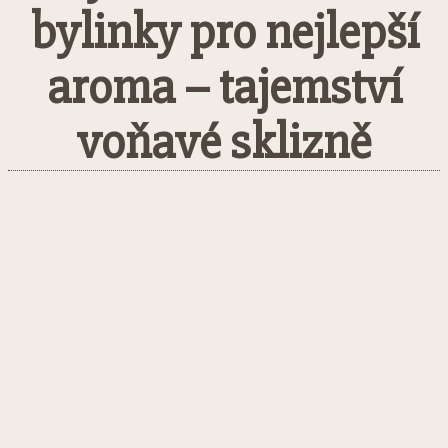
bylinky pro nejlepší
aroma – tajemství
voňavé sklizně
Facebook
Twitter
Pinterest
What