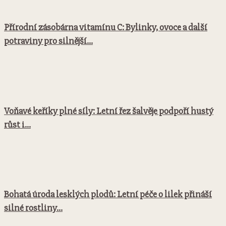
Přírodní zásobárna vitamínu C: Bylinky, ovoce a další
potraviny pro silnější...
Voňavé keříky plné síly: Letní řez šalvěje podpoří hustý
růst i...
Bohatá úroda lesklých plodů: Letní péče o lilek přináší
silné rostliny...