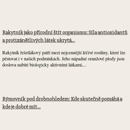
Rakytník jako přírodní štít organismu: Síla antioxidantů
a protizánětlivých látek ukrytá...
Rakytník řešetlákový patří mezi nejcennější léčivé rostliny, které lze
pěstovat i v našich podmínkách. Jeho nápadné oranžové plody jsou
doslova nabité biologicky aktivními látkami,...
Rýmovník pod drobnohledem: Kde skutečně pomáhá a
kde je dobré mít...