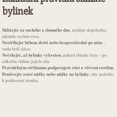
bylinek
Sklízejte za suchého a slunného dne
, nejlépe dopoledne,
jakmile oschne rosa.
Nestříhejte během deště nebo bezprostředně po něm
–
voda ředí silice.
Nečekejte, až bylinky vykvetou
, pokud sbíráte listy – po
odkvětu slábne jejich síla.
Pravidelným stříháním podporujete růst a větvení rostliny
.
Používejte ostré nůžky nebo nůžky na bylinky
, aby nedošlo
k poškození stonku.