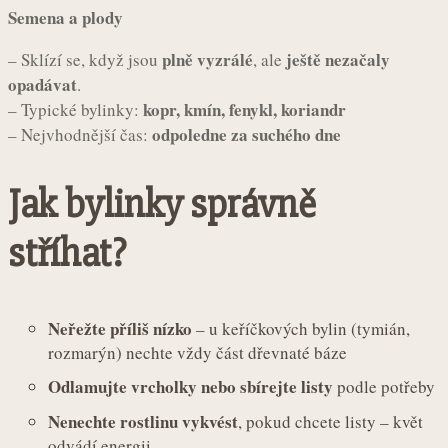
Semena a plody
plně vyzrálé
ještě nezačaly
– Sklízí se, když jsou
, ale
opadávat
.
kopr, kmín, fenykl, koriandr
– Typické bylinky:
odpoledne za suchého dne
– Nejvhodnější čas:
Jak bylinky správně
stříhat?
Neřežte příliš nízko
– u keříčkových bylin (tymián,
rozmarýn) nechte vždy část dřevnaté báze
Odlamujte vrcholky nebo sbírejte listy
podle potřeby
Nenechte rostlinu vykvést
, pokud chcete listy – květ
odvádí energii