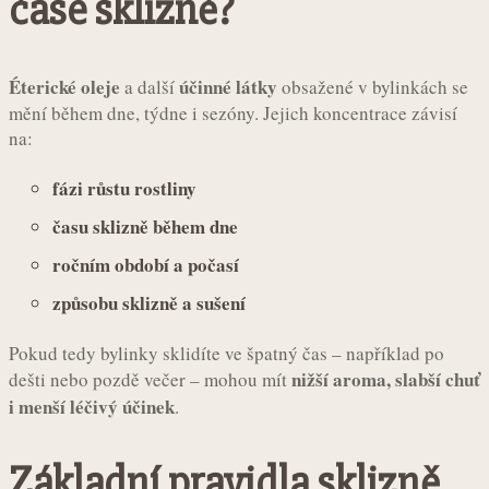
čase sklizně?
Éterické oleje
účinné látky
a další
obsažené v bylinkách se
mění během dne, týdne i sezóny. Jejich koncentrace závisí
na:
fázi růstu rostliny
času sklizně během dne
ročním období a počasí
způsobu sklizně a sušení
Pokud tedy bylinky sklidíte ve špatný čas – například po
nižší aroma, slabší chuť
dešti nebo pozdě večer – mohou mít
i menší léčivý účinek
.
Základní pravidla sklizně