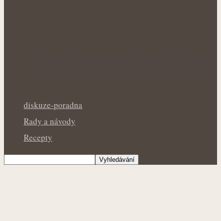
Bohatá úroda lesklých plodů: Letní péče o
lilek přináší silné rostliny…
diskuze-poradna
Rady a návody
Recepty