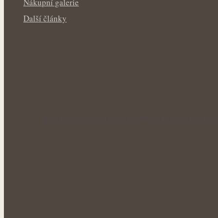
Nákupní galerie
Další články
Síla letních bylinek pro svěží tělo: Příro