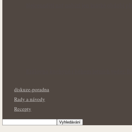
Nejcennější nať nabízí jen krátké období p
Královna kuchyně i během letních veder: Ba
diskuze-poradna
Rady a návody
Recepty