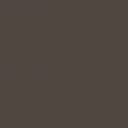
ově sil a vitality
v gurmánský zážitek