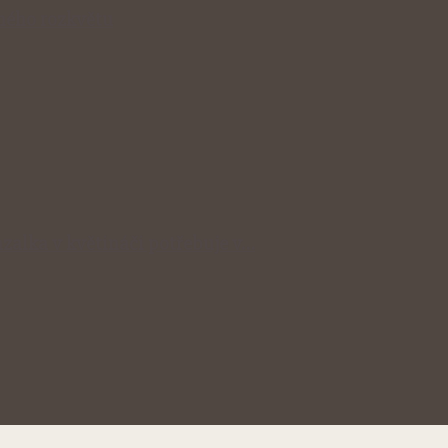
lného rozkvětu
zalka v květináči potřebuje v…