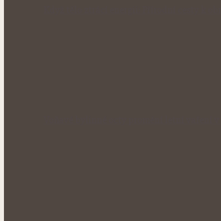
Když tělo ztrácí energii: Přírodní cesty k obn
Voňavé bylinné octy promění letní vaření 