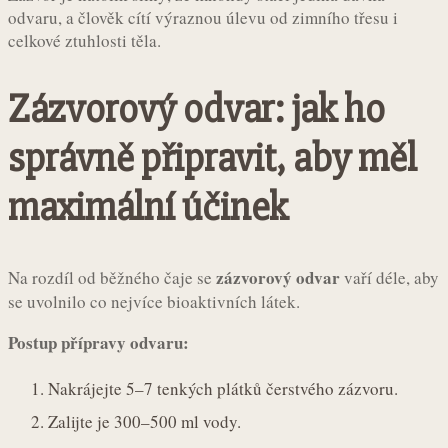
odvaru, a člověk cítí výraznou úlevu od zimního třesu i
celkové ztuhlosti těla.
Zázvorový odvar: jak ho
správně připravit, aby měl
maximální účinek
zázvorový odvar
Na rozdíl od běžného čaje se
vaří déle, aby
se uvolnilo co nejvíce bioaktivních látek.
Postup přípravy odvaru:
Nakrájejte 5–7 tenkých plátků čerstvého zázvoru.
Zalijte je 300–500 ml vody.