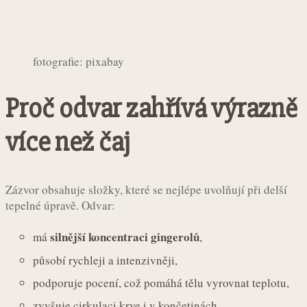
fotografie: pixabay
Proč odvar zahřívá výrazně
více než čaj
Zázvor obsahuje složky, které se nejlépe uvolňují při delší
tepelné úpravě. Odvar:
silnější koncentraci gingerolů
má
,
působí rychleji a intenzivněji,
podporuje pocení, což pomáhá tělu vyrovnat teplotu,
zvyšuje cirkulaci krve i v končetinách.