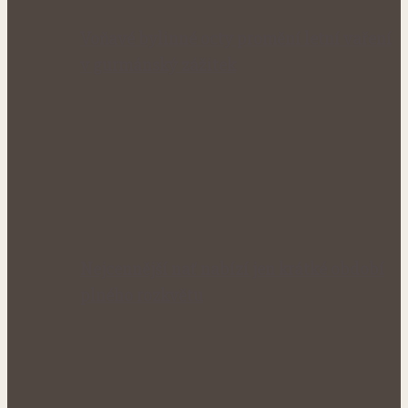
Voňavé bylinné octy promění letní vaření
v gurmánský zážitek
Nejcennější nať nabízí jen krátké období
plného rozkvětu