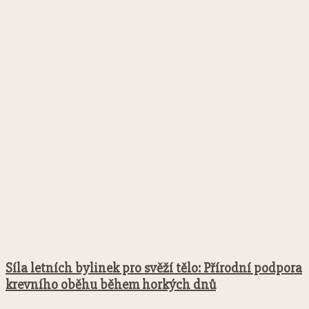
Facebook
Twitter
Pinterest
WhatsApp
Síla letních bylinek pro svěží tělo: Přírodní podpora
krevního oběhu během horkých dnů