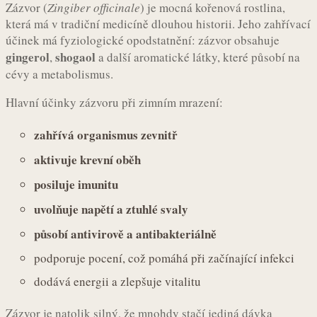
Zázvor (
Zingiber officinale
) je mocná kořenová rostlina,
která má v tradiční medicíně dlouhou historii. Jeho zahřívací
účinek má fyziologické opodstatnění: zázvor obsahuje
gingerol
shogaol
,
a další aromatické látky, které působí na
cévy a metabolismus.
Hlavní účinky zázvoru při zimním mrazení:
zahřívá organismus zevnitř
aktivuje krevní oběh
posiluje imunitu
uvolňuje napětí a ztuhlé svaly
působí antivirově a antibakteriálně
podporuje pocení, což pomáhá při začínající infekci
dodává energii a zlepšuje vitalitu
Zázvor je natolik silný, že mnohdy stačí jediná dávka