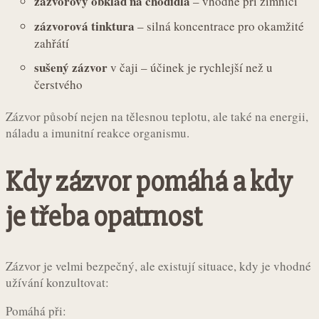
zázvorový obklad na chodidla
– vhodné při zimnici
zázvorová tinktura
– silná koncentrace pro okamžité
zahřátí
sušený zázvor
v čaji – účinek je rychlejší než u
čerstvého
Zázvor působí nejen na tělesnou teplotu, ale také na energii,
náladu a imunitní reakce organismu.
Kdy zázvor pomáhá a kdy
je třeba opatrnost
Zázvor je velmi bezpečný, ale existují situace, kdy je vhodné
užívání konzultovat:
Pomáhá při: