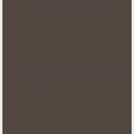
podpora krevního oběhu během…
Když tělo ztrácí energii: Přírodní cesty k
obnově sil a vitality