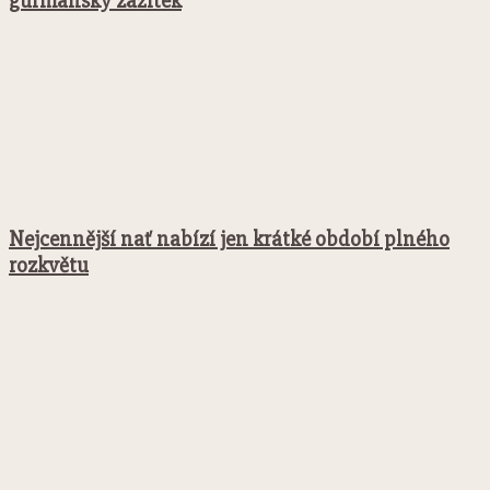
gurmánský zážitek
Nejcennější nať nabízí jen krátké období plného
rozkvětu