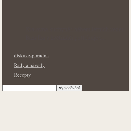
Královna kuchyně i během letních veder:
Bazalka v květináči potřebuje v…
diskuze-poradna
Rady a návody
Recepty