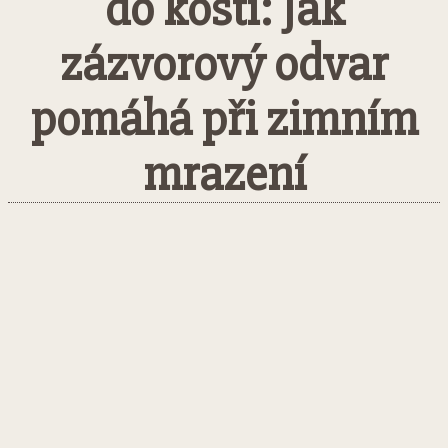
do kostí: Jak
zázvorový odvar
pomáhá při zimním
mrazení
Facebook
Twitter
Pinterest
What