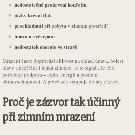
nedostatečné prokrvení končetin
nízký krevní tlak
prochladnutí
při pobytu v zimním prostředí
únava a vyčerpání
nedostatek energie ve stravě
Mrazení často doprovází citlivost na chlad, únava, bolest
hlavy a nezřídka i lehká zimnice. Je to signál, že tělo
potřebuje podporu – teplo, energii a posílení
obranyschopnosti. A právě zde vstupuje do hry zázvor.
Proč je zázvor tak účinný
při zimním mrazení