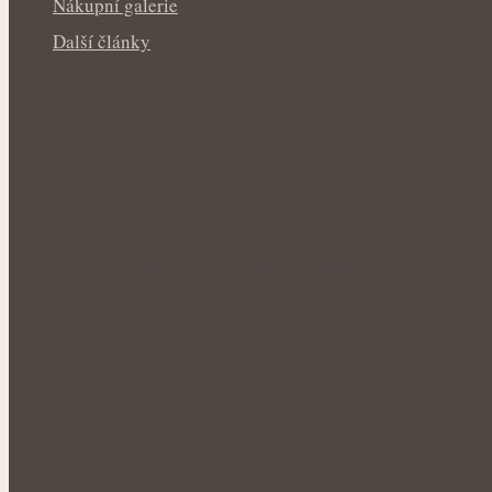
Nákupní galerie
Další články
Síla letních bylinek pro svěží tělo: Příro