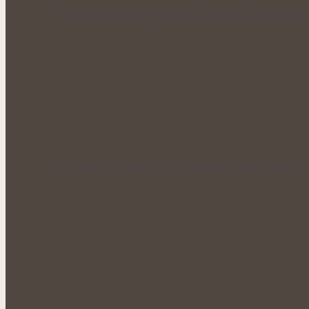
Když tělo ztrácí energii: Přírodní cesty k obn
Voňavé bylinné octy promění letní vaření 