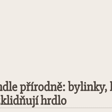
dle přírodně: bylinky, k
klidňují hrdlo