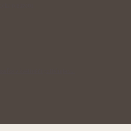
lného rozkvětu
zalka v květináči potřebuje v…