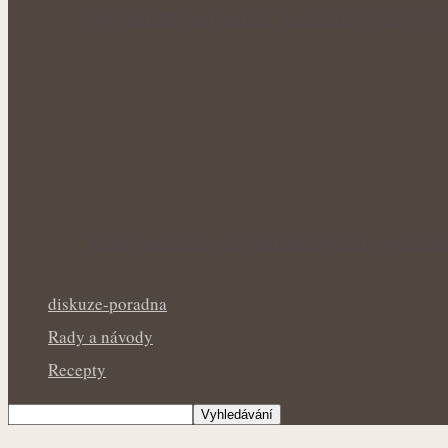
Nejcennější nať nabízí jen krátké období p
Královna kuchyně i během letních veder: Ba
diskuze-poradna
Rady a návody
Recepty