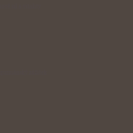
ově sil a vitality
v gurmánský zážitek