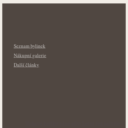
Seznam bylinek
Nákupní galerie
Další články
Voňavé keříky plné síly: Letní řez šalvěje