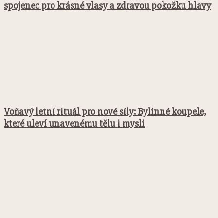
spojenec pro krásné vlasy a zdravou pokožku hlavy
Voňavý letní rituál pro nové síly: Bylinné koupele,
které uleví unavenému tělu i mysli