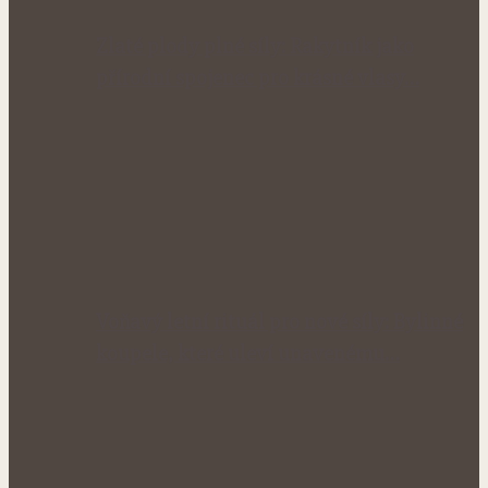
Zlaté plody plné síly: Rakytník jako
přírodní spojenec pro krásné vlasy…
Voňavý letní rituál pro nové síly: Bylinné
koupele, které uleví unavenému…