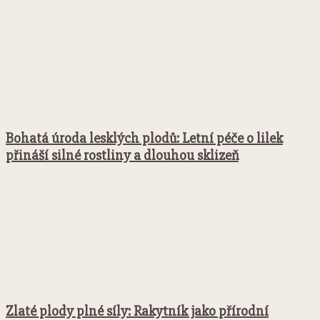
Bohatá úroda lesklých plodů: Letní péče o lilek
přináší silné rostliny a dlouhou sklizeň
Zlaté plody plné síly: Rakytník jako přírodní