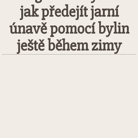
jak předejít jarní
únavě pomocí bylin
ještě během zimy
Facebook
Twitter
Pinterest
What