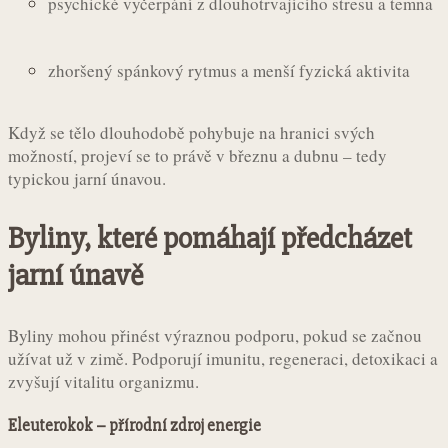
psychické vyčerpání z dlouhotrvajícího stresu a temna
zhoršený spánkový rytmus a menší fyzická aktivita
Když se tělo dlouhodobě pohybuje na hranici svých
možností, projeví se to právě v březnu a dubnu – tedy
typickou jarní únavou.
Byliny, které pomáhají předcházet
jarní únavě
Byliny mohou přinést výraznou podporu, pokud se začnou
užívat už v zimě. Podporují imunitu, regeneraci, detoxikaci a
zvyšují vitalitu organizmu.
Eleuterokok – přírodní zdroj energie