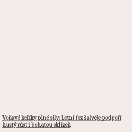
Facebook
Twitter
Pinterest
WhatsApp
Voňavé keříky plné síly: Letní řez šalvěje podpoří
hustý růst i bohatou sklizeň