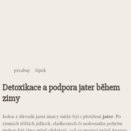
pixabay šípek
Detoxikace a podpora jater během
zimy
jater
Jeden z důvodů jarní únavy může být i přetížení
. Po
zimních těžších jídlech, sladkostech či nedostatku pohybu
mohou být játra méně efektivní, což se projeví právě únavou.