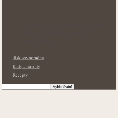
Letní bylinky pro zklidnění pokožky:
Přírodní pomoc při drobných
popáleninách a…
diskuze-poradna
Rady a návody
Recepty