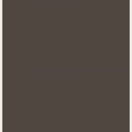
podpoří hustý růst i…
Bohatá úroda lesklých plodů: Letní péče o
lilek přináší silné rostliny…