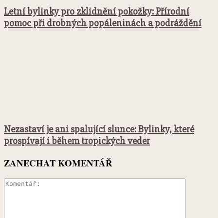
Letní bylinky pro zklidnění pokožky: Přírodní
pomoc při drobných popáleninách a podráždění
Nezastaví je ani spalující slunce: Bylinky, které
prospívají i během tropických veder
ZANECHAT KOMENTÁŘ