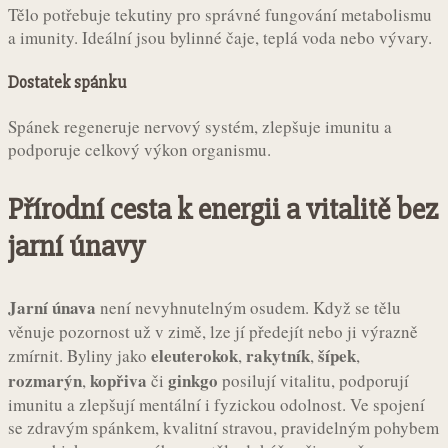
Tělo potřebuje tekutiny pro správné fungování metabolismu
a imunity. Ideální jsou bylinné čaje, teplá voda nebo vývary.
Dostatek spánku
Spánek regeneruje nervový systém, zlepšuje imunitu a
podporuje celkový výkon organismu.
Přírodní cesta k energii a vitalitě bez
jarní únavy
Jarní únava
není nevyhnutelným osudem. Když se tělu
věnuje pozornost už v zimě, lze jí předejít nebo ji výrazně
eleuterokok
rakytník
šípek
zmírnit. Byliny jako
,
,
,
rozmarýn
kopřiva
ginkgo
,
či
posilují vitalitu, podporují
imunitu a zlepšují mentální i fyzickou odolnost. Ve spojení
se zdravým spánkem, kvalitní stravou, pravidelným pohybem