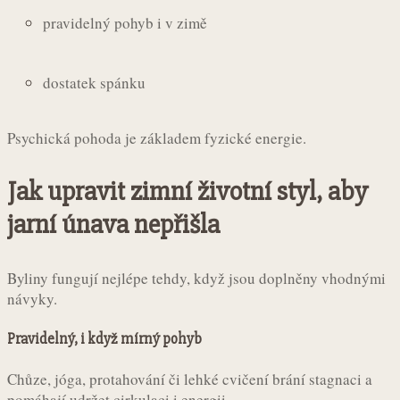
pravidelný pohyb i v zimě
dostatek spánku
Psychická pohoda je základem fyzické energie.
Jak upravit zimní životní styl, aby
jarní únava nepřišla
Byliny fungují nejlépe tehdy, když jsou doplněny vhodnými
návyky.
Pravidelný, i když mírný pohyb
Chůze, jóga, protahování či lehké cvičení brání stagnaci a
pomáhají udržet cirkulaci i energii.