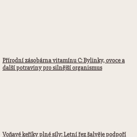
Přírodní zásobárna vitamínu C: Bylinky, ovoce a
další potraviny pro silnější organismus
Voňavé keříky plné síly: Letní řez šalvěje podpoří