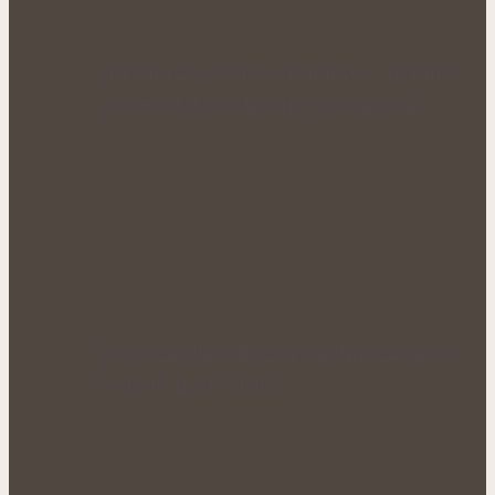
Přírodní zásobárna vitamínu C: Bylinky,
ovoce a další potraviny pro silnější…
Voňavé keříky plné síly: Letní řez šalvěje
podpoří hustý růst i…