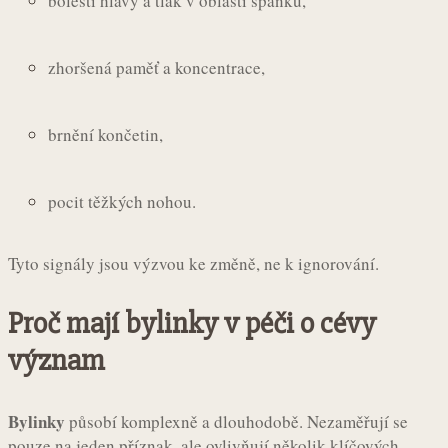
bolesti hlavy a tlak v oblasti spánků,
zhoršená paměť a koncentrace,
brnění končetin,
pocit těžkých nohou.
Tyto signály jsou výzvou ke změně, ne k ignorování.
Proč mají bylinky v péči o cévy
význam
Bylinky
působí komplexně a dlouhodobě. Nezaměřují se
pouze na jeden příznak, ale ovlivňují několik klíčových