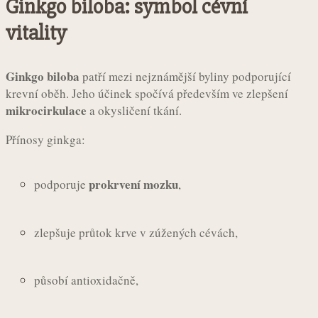
Ginkgo biloba: symbol cévní
vitality
Ginkgo biloba
patří mezi nejznámější byliny podporující
krevní oběh. Jeho účinek spočívá především ve zlepšení
mikrocirkulace
a okysličení tkání.
Přínosy ginkga:
prokrvení mozku
podporuje
,
zlepšuje průtok krve v zúžených cévách,
působí antioxidačně,