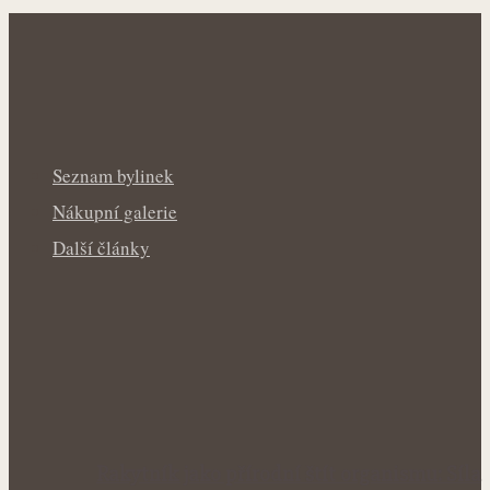
Seznam bylinek
Nákupní galerie
Další články
Rakytník jako přírodní štít organismu: Síla