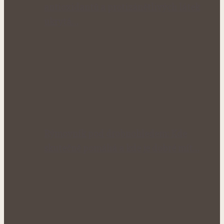
antioxidantů a protizánětlivých látek
ukrytá…
Rýmovník pod drobnohledem: Kde
skutečně pomáhá a kde je dobré mít…