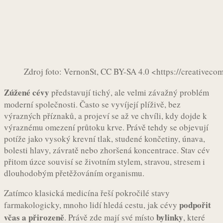
Zdroj foto: VernonSt, CC BY-SA 4.0 <https://creative
Zúžené cévy
představují tichý, ale velmi závažný problém
moderní společnosti. Často se vyvíjejí plíživě, bez
výrazných příznaků, a projeví se až ve chvíli, kdy dojde k
výraznému omezení průtoku krve. Právě tehdy se objevují
potíže jako vysoký krevní tlak, studené končetiny, únava,
bolesti hlavy, závratě nebo zhoršená koncentrace. Stav cév
přitom úzce souvisí se životním stylem, stravou, stresem i
dlouhodobým přetěžováním organismu.
Zatímco klasická medicína řeší pokročilé stavy
podpořit
farmakologicky, mnoho lidí hledá cestu, jak cévy
včas a přirozeně
bylinky
. Právě zde mají své místo
, které