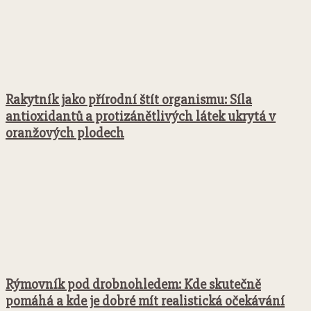
Rakytník jako přírodní štít organismu: Síla
antioxidantů a protizánětlivých látek ukrytá v
oranžových plodech
Rýmovník pod drobnohledem: Kde skutečně
pomáhá a kde je dobré mít realistická očekávání