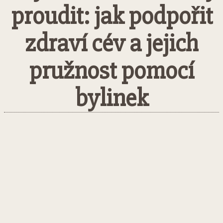
proudit: jak podpořit
zdraví cév a jejich
pružnost pomocí
bylinek
Facebook
Twitter
Pinterest
What