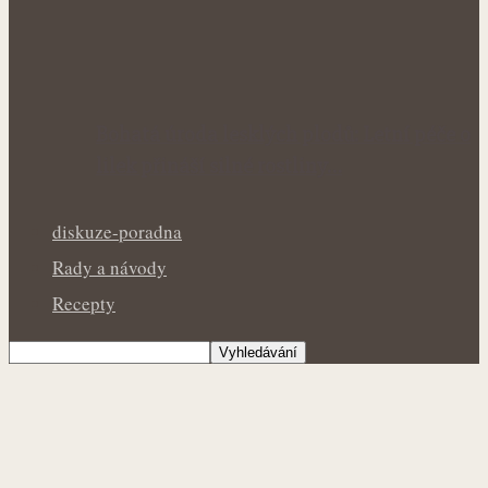
Bohatá úroda lesklých plodů: Letní péče o
lilek přináší silné rostliny…
diskuze-poradna
Rady a návody
Recepty