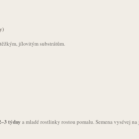
y)
 těžkým, jílovitým substrátům.
2–3 týdny
a mladé rostlinky rostou pomalu. Semena vysévej na j