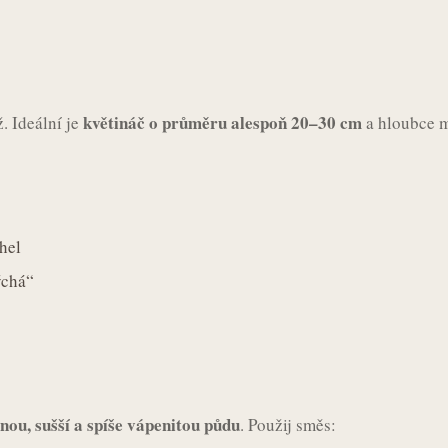
květináč o průměru alespoň 20–30 cm
. Ideální je
a hloubce m
hel
ýchá“
nou, sušší a spíše vápenitou půdu
. Použij směs: