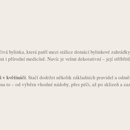
st
WhatsApp
léčivá bylinka, která patří mezi stálice domácí bylinkové zahrád
i přírodní medicíně. Navíc je velmi dekorativní – její stříbřitě 
i v květináči
. Stačí dodržet několik základních pravidel a odměn
na to – od výběru vhodné nádoby, přes péči, až po sklizeň a za