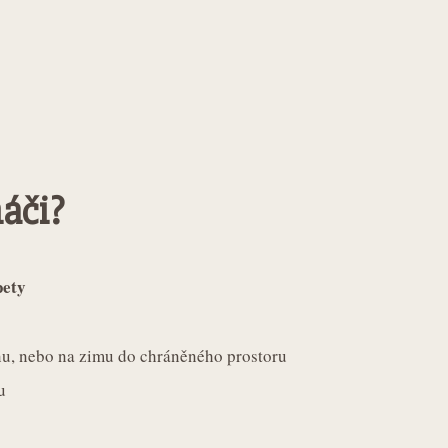
náči?
pety
ínu, nebo na zimu do chráněného prostoru
u