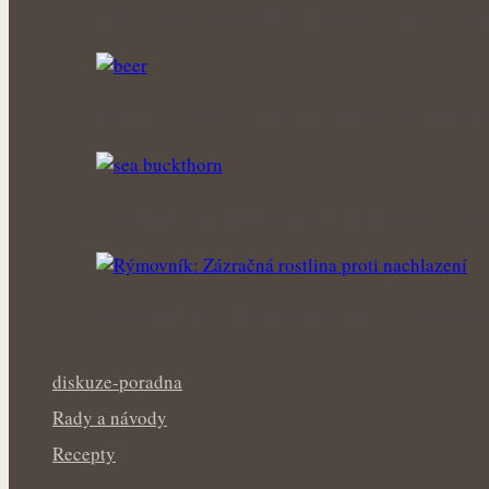
Léčivé víno: Starověká tradice, ve které se 
Bylinky v pivu: Chmel má silnou konkurenc
Rakytník jako přírodní štít organismu: Síla
Rýmovník pod drobnohledem: Kde skutečně
diskuze-poradna
Rady a návody
Recepty