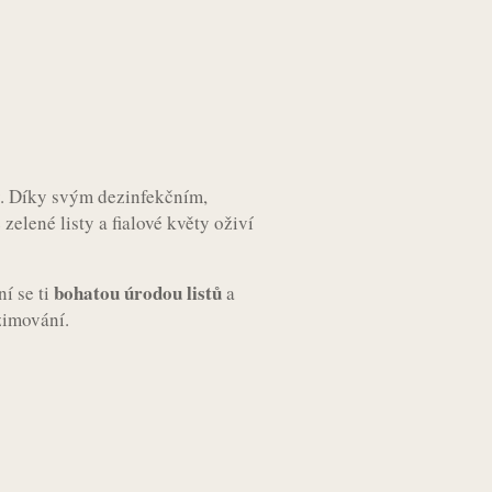
ky. Díky svým dezinfekčním,
zelené listy a fialové květy oživí
bohatou úrodou listů
í se ti
a
zimování.