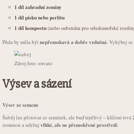
1 díl zahradní zeminy
1 díl písku nebo perlitu
1 díl kompostu
(nebo substrátu pro středomořské rostlin
nepřemokavá a dobře vzdušná
Půda by měla být
. Vyhýbej se
Zdroj foto: envato
Výsev a sázení
Výsev ze semene
Šalvěj lze pěstovat ze semínek, ale buď trpělivý – klíčení trvá
vlhké, ale ne přemokřené prostředí
zeminou a udržuj
.