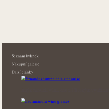
Seznam bylinek
Nákupní galerie
Další články
Anýz okouzlí vůní, chutí i širokým využití