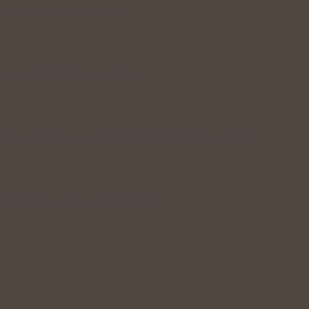
spojovala síla bylinek a…
i mezi léčivými rostlinami
 antioxidantů a protizánětlivých látek ukrytá…
 pomáhá a kde je dobré mít…