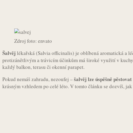
Sdílet
Facebook
Twitter
Pintere
Zdroj foto: envato
Šalvěj
lékařská (Salvia officinalis) je oblíbená aromatická a 
protizánětlivým a trávicím účinkům má široké využití v kuchyni 
každý balkon, terasu či okenní parapet.
šalvěj lze úspěšně pěstovat 
Pokud nemáš zahradu, nezoufej –
krásným vzhledem po celé léto. V tomto článku se dozvíš, jak 