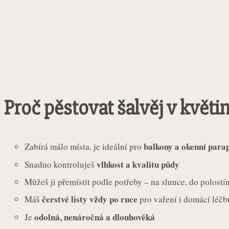
Proč pěstovat šalvěj v květi
balkony a okenní para
Zabírá málo místa, je ideální pro
vlhkost a kvalitu půdy
Snadno kontroluješ
Můžeš ji přemístit podle potřeby – na slunce, do polost
čerstvé listy vždy po ruce
Máš
pro vaření i domácí léčb
odolná, nenáročná a dlouhověká
Je