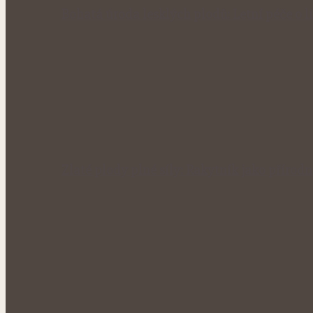
Bohatá úroda lesklých plodů: Letní péče o li
Zlaté plody plné síly: Rakytník jako přírod