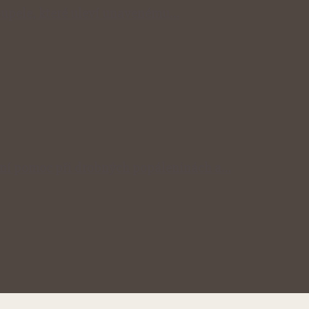
 koupele, které uleví unavenému…
odní pomoc při drobných popáleninách a…