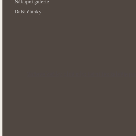
Nákupní galerie
Další články
Voňavé keříky plné síly: Letní řez šalvěje p