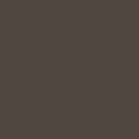
odpoří hustý růst i…