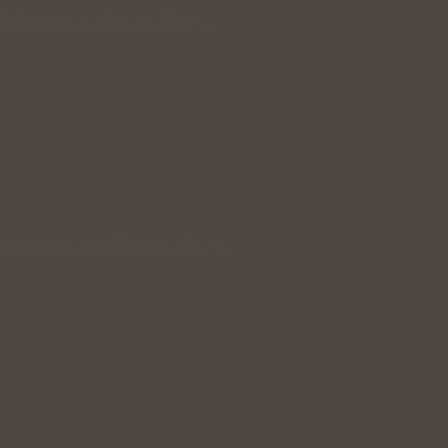
lek přináší silné rostliny…
ní spojenec pro krásné vlasy…