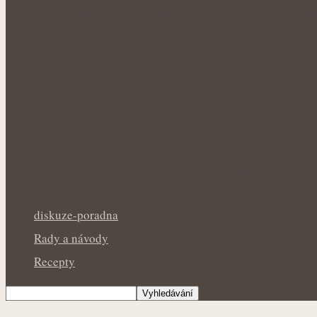
Voňavý letní rituál pro nové síly: Bylinné
Letní bylinky pro zklidnění pokožky: Přír
diskuze-poradna
Rady a návody
Recepty