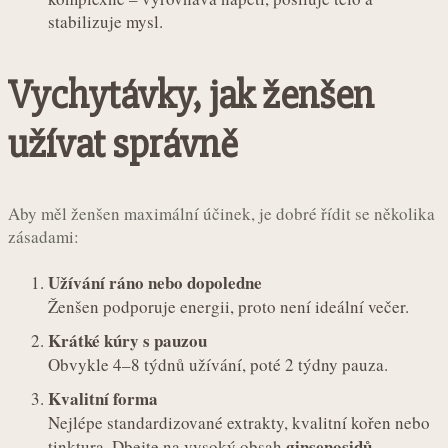
stabilizuje mysl.
Vychytávky, jak ženšen
užívat správně
Aby měl ženšen maximální účinek, je dobré řídit se několika
zásadami:
Užívání ráno nebo dopoledne
Ženšen podporuje energii, proto není ideální večer.
Krátké kúry s pauzou
Obvykle 4–8 týdnů užívání, poté 2 týdny pauza.
Kvalitní forma
Nejlépe standardizované extrakty, kvalitní kořen nebo
ginsenosidů
tinktura. Dbejte na vysoký obsah
.