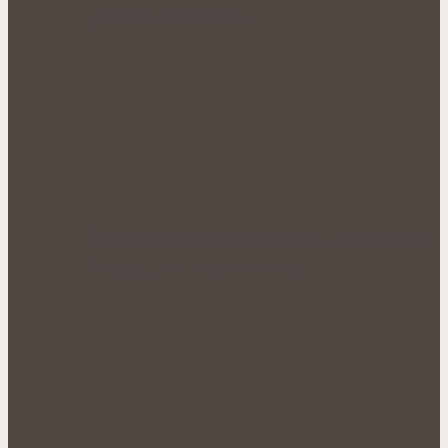
podpoří hustý růst i…
Bohatá úroda lesklých plodů: Letní péče o
lilek přináší silné rostliny…