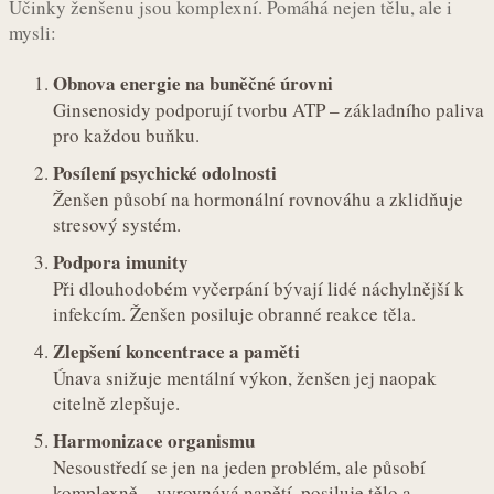
Účinky ženšenu jsou komplexní. Pomáhá nejen tělu, ale i
mysli:
Obnova energie na buněčné úrovni
Ginsenosidy podporují tvorbu ATP – základního paliva
pro každou buňku.
Posílení psychické odolnosti
Ženšen působí na hormonální rovnováhu a zklidňuje
stresový systém.
Podpora imunity
Při dlouhodobém vyčerpání bývají lidé náchylnější k
infekcím. Ženšen posiluje obranné reakce těla.
Zlepšení koncentrace a paměti
Únava snižuje mentální výkon, ženšen jej naopak
citelně zlepšuje.
Harmonizace organismu
Nesoustředí se jen na jeden problém, ale působí
komplexně – vyrovnává napětí, posiluje tělo a