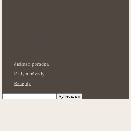
Letní bylinky pro zklidnění pokožky:
Přírodní pomoc při drobných
popáleninách a…
diskuze-poradna
Rady a návody
Recepty