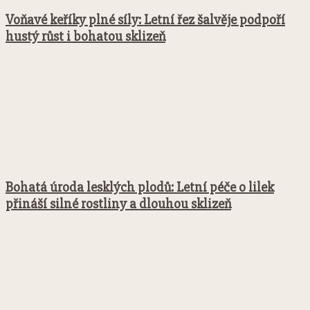
Voňavé keříky plné síly: Letní řez šalvěje podpoří
hustý růst i bohatou sklizeň
Bohatá úroda lesklých plodů: Letní péče o lilek
přináší silné rostliny a dlouhou sklizeň