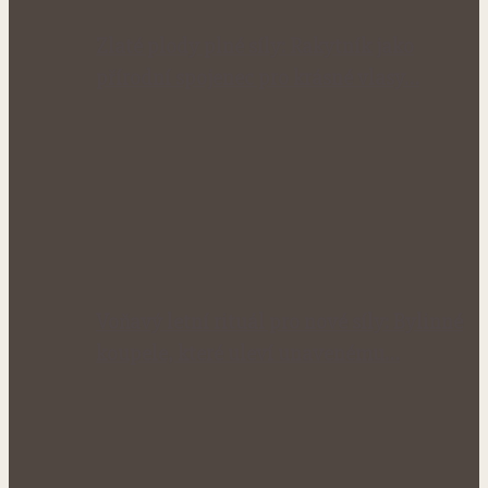
Zlaté plody plné síly: Rakytník jako
přírodní spojenec pro krásné vlasy…
Voňavý letní rituál pro nové síly: Bylinné
koupele, které uleví unavenému…