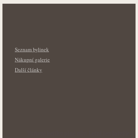
Seznam bylinek
Nákupní galerie
Další články
Voňavé keříky plné síly: Letní řez šalvěje