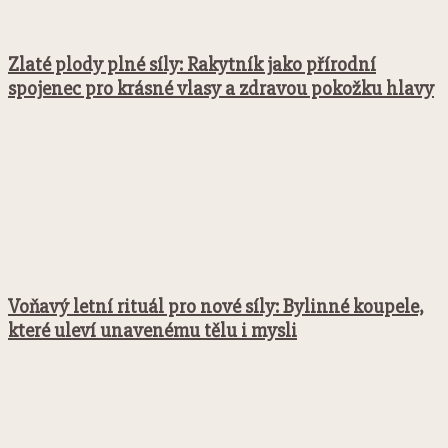
Zlaté plody plné síly: Rakytník jako přírodní
spojenec pro krásné vlasy a zdravou pokožku hlavy
Voňavý letní rituál pro nové síly: Bylinné koupele,
které uleví unavenému tělu i mysli