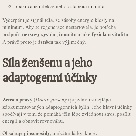
opakované infekce nebo oslabená imunita
Vyčerpání je signál těla, že zásoby energie klesly na
minimum. Aby se regenerace nastartovala, je potřeba
nervový systém
imunitu
fyzickou vitalitu
podpořit
,
a také
.
ženšen
A právě proto je
tak výjimečný.
Síla ženšenu a jeho
adaptogenní účinky
Ženšen pravý
(
Panax ginseng
) je jednou z nejlépe
zdokumentovaných adaptogenních bylin. Jeho hlavní účinky
spočívají v tom, že pomáhá tělu lépe zvládnout stres, posílit
energii a obnovit rovnováhu.
ginsenosidy
Obsahuje
, unikátní látky, které: