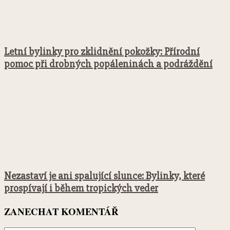
Letní bylinky pro zklidnění pokožky: Přírodní
pomoc při drobných popáleninách a podráždění
Nezastaví je ani spalující slunce: Bylinky, které
prospívají i během tropických veder
ZANECHAT KOMENTÁŘ