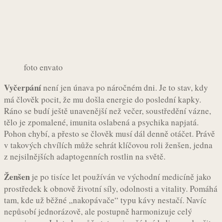
foto envato
Vyčerpání
není jen únava po náročném dni. Je to stav, kdy
má člověk pocit, že mu došla energie do poslední kapky.
Ráno se budí ještě unavenější než večer, soustředění vázne,
tělo je zpomalené, imunita oslabená a psychika napjatá.
Pohon chybí, a přesto se člověk musí dál denně otáčet. Právě
v takových chvílích může sehrát klíčovou roli ženšen, jedna
z nejsilnějších adaptogenních rostlin na světě.
Ženšen
je po tisíce let používán ve východní medicíně jako
prostředek k obnově životní síly, odolnosti a vitality. Pomáhá
tam, kde už běžné „nakopávače“ typu kávy nestačí. Navíc
nepůsobí jednorázově, ale postupně harmonizuje celý