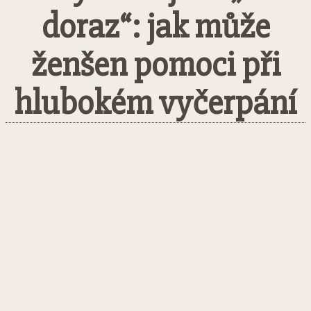
doraz“: jak může
ženšen pomoci při
hlubokém vyčerpání
Facebook
Twitter
Pinterest
What