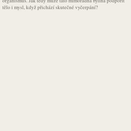
organismus. Jak tedy může tato mimořádná bylina podpořit
tělo i mysl, když přichází skutečné vyčerpání?