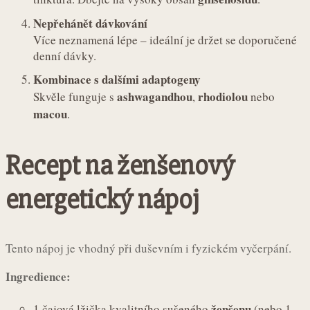
Nepřehánět dávkování
Více neznamená lépe – ideální je držet se doporučené
denní dávky.
Kombinace s dalšími adaptogeny
ashwagandhou
rhodiolou
Skvěle funguje s
,
nebo
macou
.
Recept na ženšenový
energetický nápoj
Tento nápoj je vhodný při duševním i fyzickém vyčerpání.
Ingredience:
ženšenu
1 čajová lžička kvalitního sušeného
(nebo 1