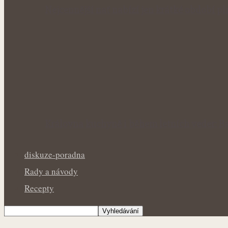
Nejcennější nať nabízí jen krátké období p
Královna kuchyně i během letních veder: Ba
diskuze-poradna
Rady a návody
Recepty