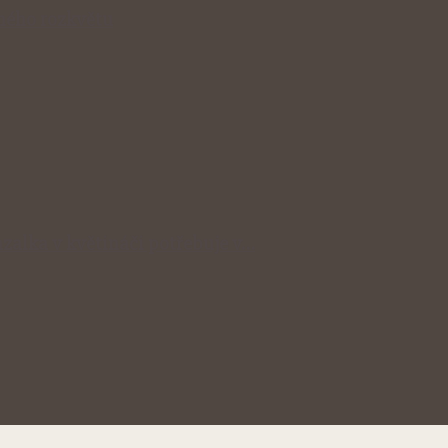
lného rozkvětu
zalka v květináči potřebuje v…