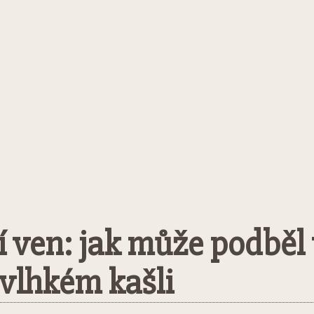
 ven: jak může podběl u
vlhkém kašli