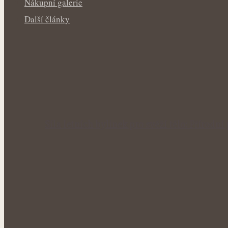
Nákupní galerie
Další články
Síla letních bylinek pro svěží tělo: Příro