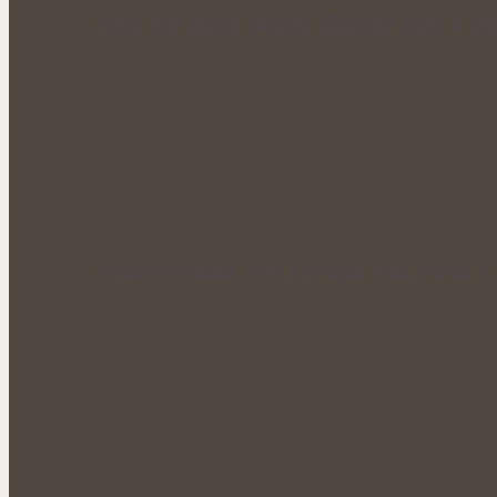
Když tělo ztrácí energii: Přírodní cesty k obn
Voňavé bylinné octy promění letní vaření 