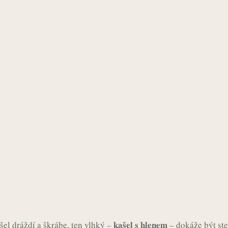
kašel s hlenem
šel dráždí a škrábe, ten vlhký –
– dokáže být ste