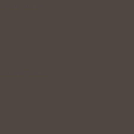
ově sil a vitality
v gurmánský zážitek