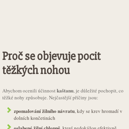
Proč se objevuje pocit
těžkých nohou
kaštanu
Abychom ocenili účinnost
, je důležité pochopit, co
těžké nohy způsobuje. Nejčastější příčiny jsou:
zpomalování žilního návratu
, kdy se krev hromadí v
dolních končetinách
oslabené žilní chlopně
, které nedokážou efektivně