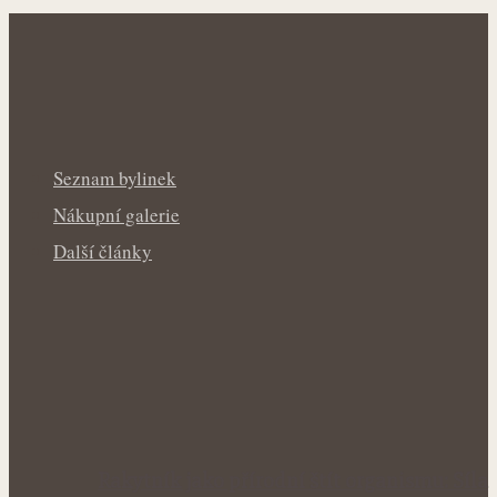
Seznam bylinek
Nákupní galerie
Další články
Rakytník jako přírodní štít organismu: Síla