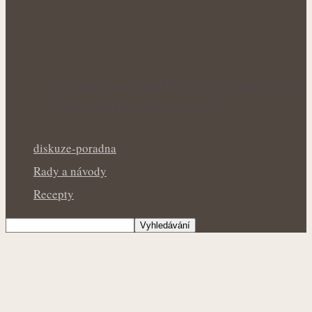
Bohatá úroda lesklých plodů: Letní péče o
lilek přináší silné rostliny…
diskuze-poradna
Rady a návody
Recepty