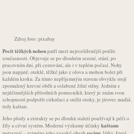
Zdroj foto: pixabay
Pocit těžkých nohou
patří mezi nejrozšířenější potíže
současnosti. Objevuje se po dlouhém sezení, stání, po
pracovním dni, při cestování, ale i v teplém počasí. Nohy
jsou napjaté, oteklé, těžké jako z olova a mohou bolet při
každém kroku. Za tímto nepříjemným stavem obvykle stojí
zpomalený krevní oběh a oslabené žilní stěny. Jedním z
nejúčinnějších přírodních pomocníků, který je znám svou
schopností podpořit cirkulaci a snížit otoky, je jírovec maďal,
tedy kaštan.
Jeho plody a extrakty se po dlouhá staletí používají k péči o
kaštanu
žíly a cévní systém. Moderní výzkumy účinky
escinu
potvrzují – zejména jeho vysoký obsah
, látky, která