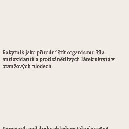
Rakytník jako přírodní štít organismu: Síla
antioxidantů a protizánětlivých látek ukrytá v
oranžových plodech