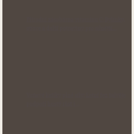
Přírodní zásobárna vitamínu C: Bylinky,
ovoce a další potraviny pro silnější…
Voňavé keříky plné síly: Letní řez šalvěje
podpoří hustý růst i…