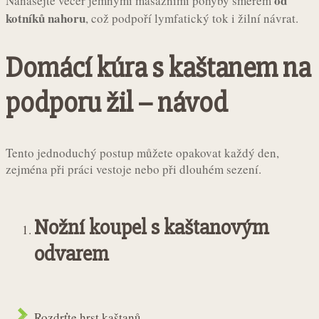
od
Nanášejte večer jemnými masážními pohyby směrem
kotníků nahoru
, což podpoří lymfatický tok i žilní návrat.
Domácí kúra s kaštanem na
podporu žil – návod
Tento jednoduchý postup můžete opakovat každý den,
zejména při práci vestoje nebo při dlouhém sezení.
Nožní koupel s kaštanovým
odvarem
Rozdrťte hrst kaštanů.