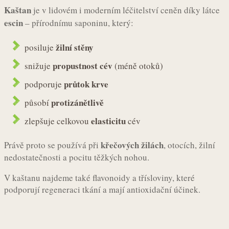
Kaštan
je v lidovém i moderním léčitelství ceněn díky látce
escin
– přírodnímu saponinu, který:
žilní stěny
posiluje
propustnost cév
snižuje
(méně otoků)
průtok krve
podporuje
protizánětlivě
působí
elasticitu
zlepšuje celkovou
cév
křečových žilách
Právě proto se používá při
, otocích, žilní
nedostatečnosti a pocitu těžkých nohou.
V kaštanu najdeme také flavonoidy a třísloviny, které
podporují regeneraci tkání a mají antioxidační účinek.