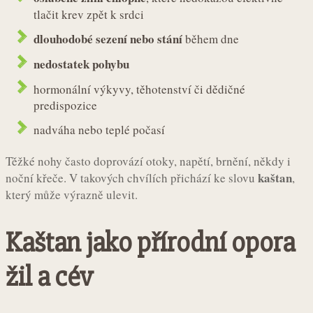
tlačit krev zpět k srdci
dlouhodobé sezení nebo stání
během dne
nedostatek pohybu
hormonální výkyvy, těhotenství či dědičné
predispozice
nadváha nebo teplé počasí
Těžké nohy často doprovází otoky, napětí, brnění, někdy i
kaštan
noční křeče. V takových chvílích přichází ke slovu
,
který může výrazně ulevit.
Kaštan jako přírodní opora
žil a cév