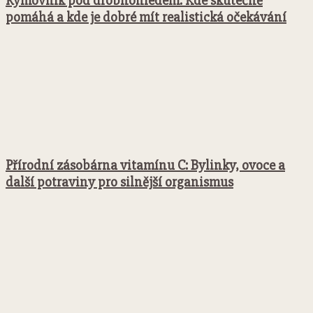
Rýmovník pod drobnohledem: Kde skutečně
pomáhá a kde je dobré mít realistická očekávání
Přírodní zásobárna vitamínu C: Bylinky, ovoce a
další potraviny pro silnější organismus