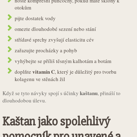
noste kompresní punčochy, pokud máte sklony k
otokům
pijte dostatek vody
omezte dlouhodobé sezení nebo stání
střídavé sprchy zvyšují elasticitu cév
zařazujte procházky a pohyb
vyhýbejte se příliš těsným kalhotám a botám
vitamín C
doplňte
, který je důležitý pro tvorbu
kolagenu ve stěnách žil
kaštanu
Když se tyto návyky spojí s účinky
, přináší to
dlouhodobou úlevu.
Kaštan jako spolehlivý
pomocník pro unavené a