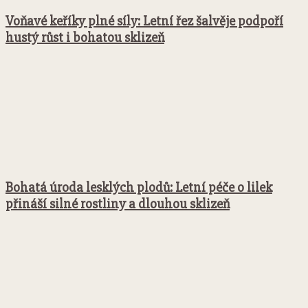
Voňavé keříky plné síly: Letní řez šalvěje podpoří
hustý růst i bohatou sklizeň
Bohatá úroda lesklých plodů: Letní péče o lilek
přináší silné rostliny a dlouhou sklizeň