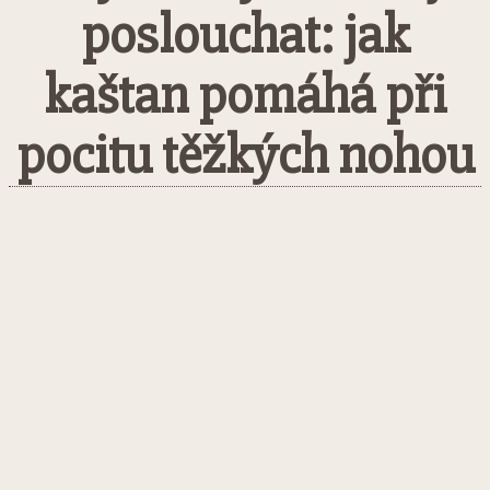
poslouchat: jak
kaštan pomáhá při
pocitu těžkých nohou
Facebook
Twitter
Pinterest
What