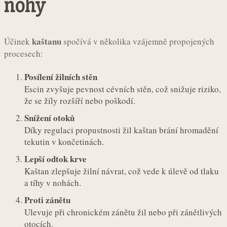
nohy
kaštanu
Účinek
spočívá v několika vzájemně propojených
procesech:
Posílení žilních stěn
Escin zvyšuje pevnost cévních stěn, což snižuje riziko,
že se žíly rozšíří nebo poškodí.
Snížení otoků
Díky regulaci propustnosti žil kaštan brání hromadění
tekutin v končetinách.
Lepší odtok krve
Kaštan zlepšuje žilní návrat, což vede k úlevě od tlaku
a tíhy v nohách.
Proti zánětu
Ulevuje při chronickém zánětu žil nebo při zánětlivých
otocích.