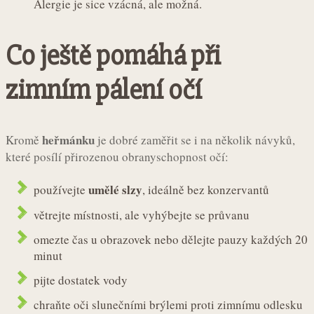
Alergie je sice vzácná, ale možná.
Co ještě pomáhá při
zimním pálení očí
heřmánku
Kromě
je dobré zaměřit se i na několik návyků,
které posílí přirozenou obranyschopnost očí:
umělé slzy
používejte
, ideálně bez konzervantů
větrejte místnosti, ale vyhýbejte se průvanu
omezte čas u obrazovek nebo dělejte pauzy každých 20
minut
pijte dostatek vody
chraňte oči slunečními brýlemi proti zimnímu odlesku