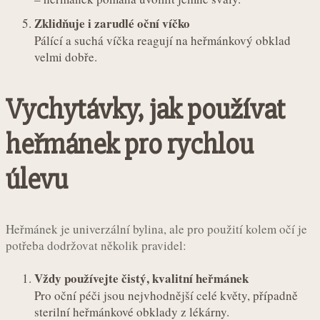
Zklidňuje i zarudlé oční víčko
Pálící a suchá víčka reagují na heřmánkový obklad
velmi dobře.
Vychytávky, jak používat
heřmánek pro rychlou
úlevu
Heřmánek je univerzální bylina, ale pro použití kolem očí je
potřeba dodržovat několik pravidel:
Vždy používejte čistý, kvalitní heřmánek
Pro oční péči jsou nejvhodnější celé květy, případně
sterilní heřmánkové obklady z lékárny.