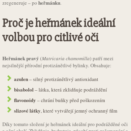
heřmánku
zregeneruje – po
.
Proč je heřmánek ideální
volbou pro citlivé oči
Heřmánek pravý
(
Matricaria chamomilla
) patří mezi
nejsilnější přírodní protizánětlivé bylinky. Obsahuje:
azulen
– silný protizánětlivý antioxidant
bisabolol
– látka, která zklidňuje podráždění
flavonoidy
– chrání buňky před poškozením
slizové látky
, které vytvářejí jemný ochranný film
Díky tomuto složení je heřmánek ideální pro podrážděné oči
a oční okolí. Zklidňuje, hydratuje, působí proti začervenání a