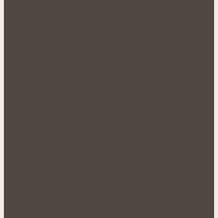
Když tělo ztrácí energii: Přírodní cesty k
obnově sil a vitality