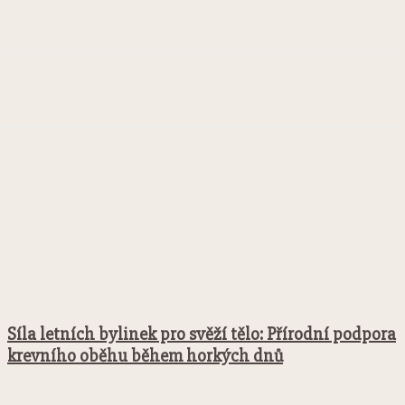
Facebook
Twitter
Pinterest
WhatsApp
Síla letních bylinek pro svěží tělo: Přírodní podpora
krevního oběhu během horkých dnů