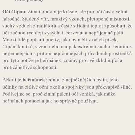
Oči štípou
: Zimní období je krásné, ale pro oči často velmi
náročné. Studený vítr, mrazivý vzduch, přetopené místnosti,
suchý vzduch z radiátorů a časté střídání teplot způsobují, že
oči začnou rychleji vysychat, červenat a nepříjemně pálit.
Mnozí lidé popisují pocity, jako by měli v očích písek,
štípání koutků, slzení nebo naopak extrémní sucho. Jedním z
nejjemnějších a přitom nejúčinnějších přírodních prostředků
pro tyto potíže je heřmánek, známý pro své zklidňující a
protizánětlivé schopnosti.
heřmánek
Ačkoli je
jednou z nejběžnějších bylin, jeho
účinky na citlivé oční okolí a spojivky jsou překvapivě silné.
Podívejme se, proč zimní pálení očí vzniká, jak může
heřmánek pomoci a jak ho správně používat.