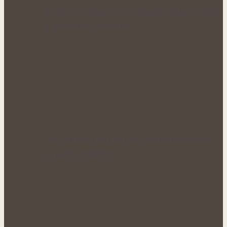
Voňavé bylinné octy promění letní vaření
v gurmánský zážitek
Nejcennější nať nabízí jen krátké období
plného rozkvětu