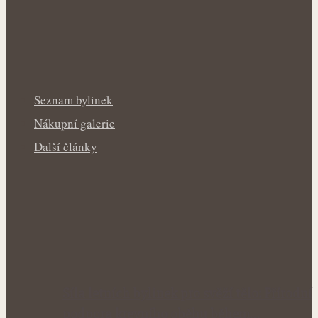
Seznam bylinek
Nákupní galerie
Další články
Síla letních bylinek pro svěží tělo: Přírodní
podpora krevního oběhu během…