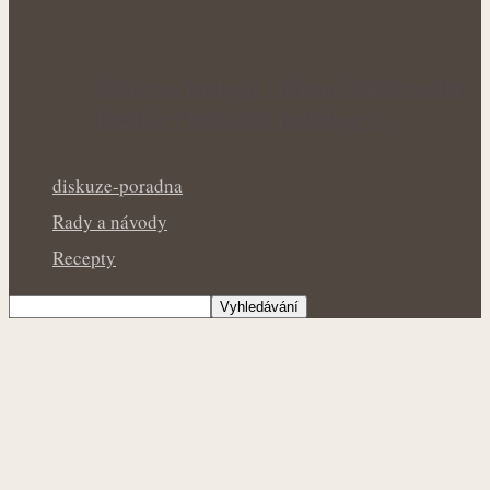
Královna kuchyně i během letních veder:
Bazalka v květináči potřebuje v…
diskuze-poradna
Rady a návody
Recepty