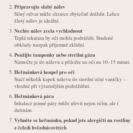
Připravujte slabý nálev
Silný odvar může sliznice zbytečně dráždit. Lehce
žlutý nálev je ideální.
Nechte nálev zcela vychladnout
Teplá tekutina by oči mohla podráždit. Studené
obklady naopak příjemně zklidní.
Použijte tamponky nebo sterilní gázu
Namočte je do nálevu a přiložte na oči na 10–15 minut.
Heřmánková koupel pro oči
Stačí několik kapek nálevu do sterilní oční vaničky –
vhodné při výraznějším podráždění.
Heřmánková pára
Inhalace jemné páry může ulevit nejen očím, ale i
dutinám.
Vyhněte se heřmánku, pokud jste alergičtí na rostliny
z čeledi hvězdnicovitých