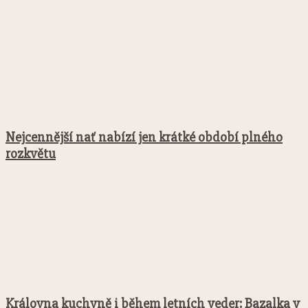
Nejcennější nať nabízí jen krátké období plného
rozkvětu
Královna kuchyně i během letních veder: Bazalka v