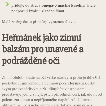
omega-3 mastné kyseliny
přidejte do stravy
, které
podporují kvalitu slzného filmu
Malé změny často přinášejí výraznou úlevu.
Heřmánek jako zimní
balzám pro unavené a
podrážděné oči
Zimní období klade na oči velké nároky, a proto je důležité
Heřmánek
poskytnout jim jemnou a účinnou péči.
díky
svým protizánětlivým a zklidňujícím vlastnostem
představuje jednu z nejlepších přírodních cest, jak ulevit od
pálení, zarudnutí a nepříjemného napětí. Ať už formou
obkladů, koupelí nebo jemné páry dokáže očím přinést