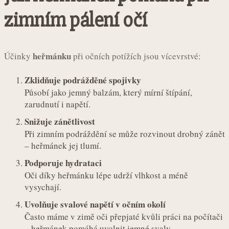
zimním pálení očí
heřmánku
Účinky
při očních potížích jsou vícevrstvé:
Zklidňuje podrážděné spojivky
Působí jako jemný balzám, který mírní štípání,
zarudnutí i napětí.
Snižuje zánětlivost
Při zimním podráždění se může rozvinout drobný zánět
– heřmánek jej tlumí.
Podporuje hydrataci
Oči díky heřmánku lépe udrží vlhkost a méně
vysychají.
Uvolňuje svalové napětí v očním okolí
Často máme v zimě oči přepjaté kvůli práci na počítači
– heřmánek pomáhá uvolnit jemné svaly.