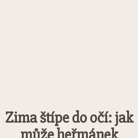
Zima štípe do očí: jak
může heřmánek