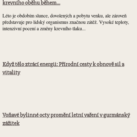
krevního oběhu během...
Léto je obdobím slunce, dovolených a pobytu venku, ale zároveň
představuje pro lidský organismus značnou zátěž. Vysoké teploty,
intenzivní pocení a změny krevního tlaku...
Když tělo ztrácí energii: Přírodní cesty k obnově sil a
vitality
Voňavé bylinné octy promění letní vaření v gurmánský
zážitek