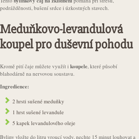
bylinkový čaj na zklidnění
Tento
pomáhá při stresu,
podrážděnosti, bušení srdce i úzkostných stavech.
Meduňkovo-levandulová
koupel pro duševní pohodu
koupele
Kromě pití čaje můžete využít i
, které působí
blahodárně na nervovou soustavu.
Ingredience:
2 hrsti sušené meduňky
1 hrst sušené levandule
5 kapek levandulového oleje
Byliny vložte do litru vroucí vody, nechte 15 minut louhovat a