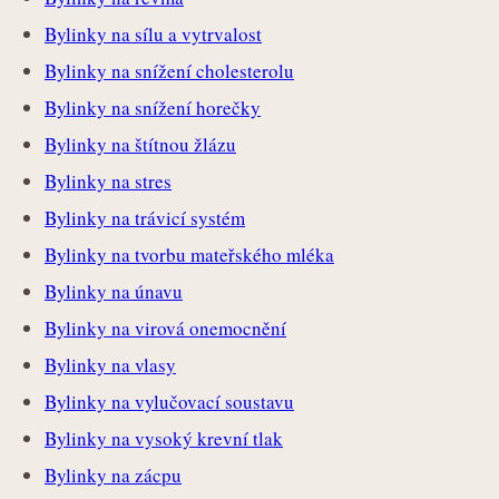
Bylinky na sílu a vytrvalost
Bylinky na snížení cholesterolu
Bylinky na snížení horečky
Bylinky na štítnou žlázu
Bylinky na stres
Bylinky na trávicí systém
Bylinky na tvorbu mateřského mléka
Bylinky na únavu
Bylinky na virová onemocnění
Bylinky na vlasy
Bylinky na vylučovací soustavu
Bylinky na vysoký krevní tlak
Bylinky na zácpu