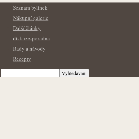
Bylinkopedie.cz
Seznam bylinek
Nákupní galerie
Další články
diskuze-poradna
Rady a návody
Recepty