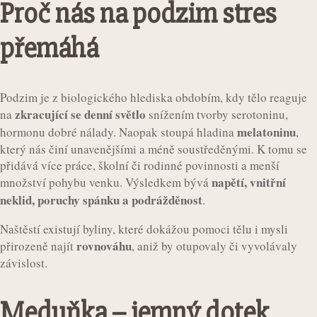
Proč nás na podzim stres
přemáhá
Podzim je z biologického hlediska obdobím, kdy tělo reaguje
zkracující se denní světlo
na
snížením tvorby serotoninu,
melatoninu
hormonu dobré nálady. Naopak stoupá hladina
,
který nás činí unavenějšími a méně soustředěnými. K tomu se
přidává více práce, školní či rodinné povinnosti a menší
napětí, vnitřní
množství pohybu venku. Výsledkem bývá
neklid, poruchy spánku a podrážděnost
.
Naštěstí existují byliny, které dokážou pomoci tělu i mysli
rovnováhu
přirozeně najít
, aniž by otupovaly či vyvolávaly
závislost.
Meduňka – jemný dotek