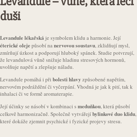
Levandule – vůně, která léčí
duši
Levandule lékařská
je symbolem klidu a harmonie. Její
éterické oleje
nervovou soustavu
působí na
, zklidňují mysl,
zmírňují úzkost a podporují hluboký spánek. Studie potvrzují,
že levandulová vůně snižuje hladinu stresových hormonů,
uvolňuje napětí a zlepšuje náladu.
bolesti hlavy
Levandule pomáhá i při
způsobené napětím,
nervovém podráždění či vyčerpání. Vhodná je jak k pití, tak k
inhalaci či ve formě aromaterapie.
meduňkou
Její účinky se násobí v kombinaci s
, která působí
bylinkové duo klidu
celkově harmonizačně. Společně vytvářejí
,
které dokáže zjemnit psychické i fyzické projevy stresu.