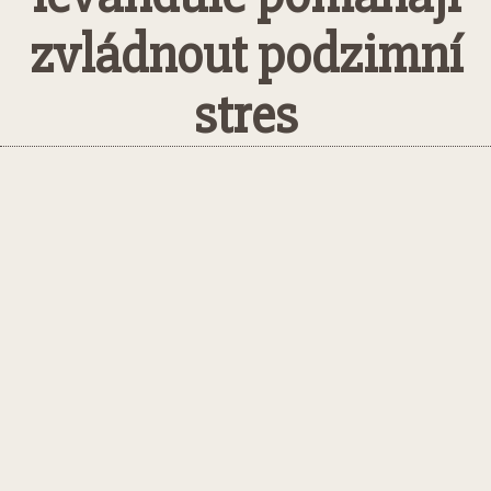
zvládnout podzimní
stres
Facebook
Twitter
Pinterest
Whats