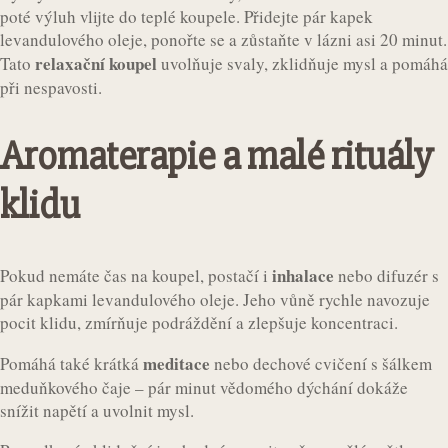
poté výluh vlijte do teplé koupele. Přidejte pár kapek
levandulového oleje, ponořte se a zůstaňte v lázni asi 20 minut.
relaxační koupel
Tato
uvolňuje svaly, zklidňuje mysl a pomáhá
při nespavosti.
Aromaterapie a malé rituály
klidu
inhalace
Pokud nemáte čas na koupel, postačí i
nebo difuzér s
pár kapkami levandulového oleje. Jeho vůně rychle navozuje
pocit klidu, zmírňuje podráždění a zlepšuje koncentraci.
meditace
Pomáhá také krátká
nebo dechové cvičení s šálkem
meduňkového čaje – pár minut vědomého dýchání dokáže
snížit napětí a uvolnit mysl.