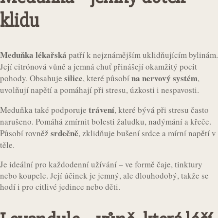
klidu
Meduňka lékařská
patří k nejznámějším uklidňujícím bylinám.
Její citrónová vůně a jemná chuť přinášejí okamžitý pocit
silice
na nervový systém
pohody. Obsahuje
, které působí
,
uvolňují napětí a pomáhají při stresu, úzkosti i nespavosti.
trávení
Meduňka také podporuje
, které bývá při stresu často
narušeno. Pomáhá zmírnit bolesti žaludku, nadýmání a křeče.
srdečně
Působí rovněž
, zklidňuje bušení srdce a mírní napětí v
těle.
Je ideální pro každodenní užívání – ve formě čaje, tinktury
nebo koupele. Její účinek je jemný, ale dlouhodobý, takže se
hodí i pro citlivé jedince nebo děti.