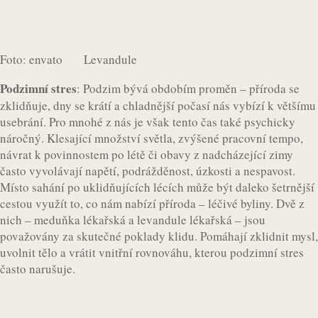
Foto: envato Levandule
Podzimní stres
: Podzim bývá obdobím proměn – příroda se
zklidňuje, dny se krátí a chladnější počasí nás vybízí k většímu
usebrání. Pro mnohé z nás je však tento čas také psychicky
náročný. Klesající množství světla, zvýšené pracovní tempo,
návrat k povinnostem po létě či obavy z nadcházející zimy
často vyvolávají napětí, podrážděnost, úzkosti a nespavost.
Místo sahání po uklidňujících lécích může být daleko šetrnější
cestou využít to, co nám nabízí příroda – léčivé byliny. Dvě z
nich – meduňka lékařská a levandule lékařská – jsou
považovány za skutečné poklady klidu. Pomáhají zklidnit mysl,
uvolnit tělo a vrátit vnitřní rovnováhu, kterou podzimní stres
často narušuje.