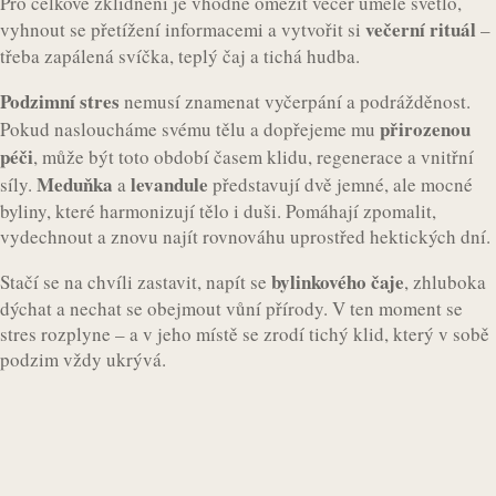
Pro celkové zklidnění je vhodné omezit večer umělé světlo,
večerní rituál
vyhnout se přetížení informacemi a vytvořit si
–
třeba zapálená svíčka, teplý čaj a tichá hudba.
Podzimní stres
nemusí znamenat vyčerpání a podrážděnost.
přirozenou
Pokud nasloucháme svému tělu a dopřejeme mu
péči
, může být toto období časem klidu, regenerace a vnitřní
Meduňka
levandule
síly.
a
představují dvě jemné, ale mocné
byliny, které harmonizují tělo i duši. Pomáhají zpomalit,
vydechnout a znovu najít rovnováhu uprostřed hektických dní.
bylinkového čaje
Stačí se na chvíli zastavit, napít se
, zhluboka
dýchat a nechat se obejmout vůní přírody. V ten moment se
stres rozplyne – a v jeho místě se zrodí tichý klid, který v sobě
podzim vždy ukrývá.