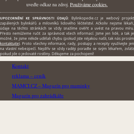
uveďte odkaz na zdroj.
Použiváme cookies.
Bylinkopedie.cz je webový projek
UPOZORNĚNÍ KE SPRÁVNOSTI ÚDAJŮ:
zapálených bylinkářů a milovníků lidového léčitelství. Ačkoliv nejsme lékaři,
údaje na těchto stránkách se vždy snažíme ověřit a uvést na pravou míru.
Přesto nemůžeme ručit za správnost všech informací. Jsme jen lidé, a tak je
možné, že jsme někde udělali chybu (pokud jste nějakou našli, tak nás prosím
kontaktujte
). Proto všechny informace, rady, postupy a recepty využívejte jen
na vlastní nebezpečí. Nejdřív se vždy raději poraďte se svým lékařem, zvlášť
pokud jde o jedovaté rostliny. Děkujeme za pochopení!
Kontakt
reklama – ceník
MAMCI.CZ – Magazín pro maminky
Magazín pro zahrádkáře