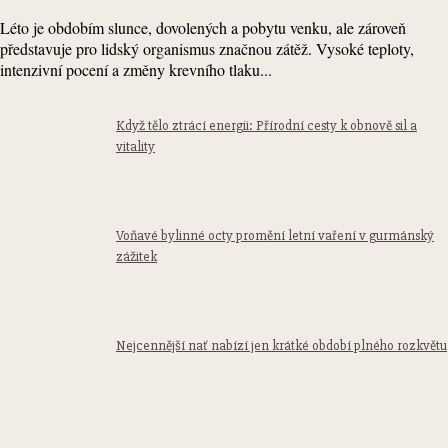
Léto je obdobím slunce, dovolených a pobytu venku, ale zároveň
představuje pro lidský organismus značnou zátěž. Vysoké teploty,
intenzivní pocení a změny krevního tlaku...
Když tělo ztrácí energii: Přírodní cesty k obnově sil a
vitality
Voňavé bylinné octy promění letní vaření v gurmánský
zážitek
Nejcennější nať nabízí jen krátké období plného rozkvětu