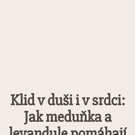
Klid v duši i v srdci:
Jak meduňka a
levandule pomáhají