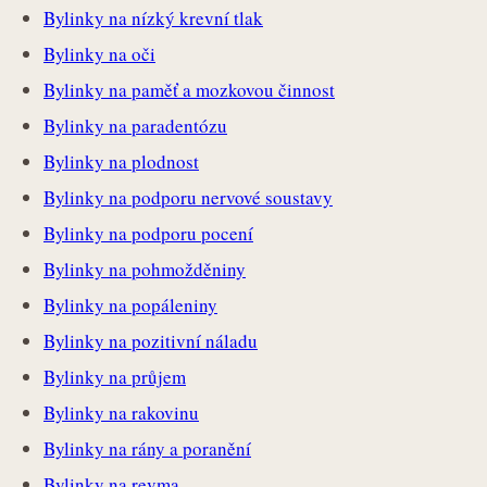
Bylinky na nízký krevní tlak
Bylinky na oči
Bylinky na paměť a mozkovou činnost
Bylinky na paradentózu
Bylinky na plodnost
Bylinky na podporu nervové soustavy
Bylinky na podporu pocení
Bylinky na pohmožděniny
Bylinky na popáleniny
Bylinky na pozitivní náladu
Bylinky na průjem
Bylinky na rakovinu
Bylinky na rány a poranění
Bylinky na revma