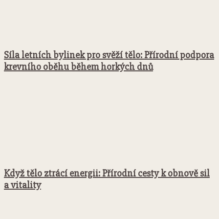
Síla letních bylinek pro svěží tělo: Přírodní podpora
krevního oběhu během horkých dnů
Když tělo ztrácí energii: Přírodní cesty k obnově sil
a vitality