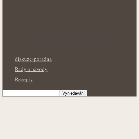
Královna kuchyně i během letních veder:
Bazalka v květináči potřebuje v…
diskuze-poradna
Rady a návody
Recepty