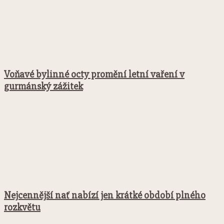
Voňavé bylinné octy promění letní vaření v
gurmánský zážitek
Nejcennější nať nabízí jen krátké období plného
rozkvětu