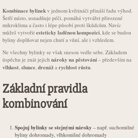
Kombinace bylinek
v jednom květináči přináší řadu výhod.
Šetří místo, usnadňuje péči, pomáhá vytvářet přirozené
mikroklima a často i lépe působí proti škůdcům. Navíc
esteticky laděnou kompozici
můžeš vytvořit
, kde se budou
byliny doplňovat nejen chutí a vůní, ale i vzhledem.
Ne všechny bylinky se však snesou vedle sebe. Základem
nároky na pěstování
úspěchu je znát jejich
– především na
vlhkost
slunce
drenáž
rychlost růstu
,
,
a
.
Základní pravidla
kombinování
Spojuj bylinky se stejnými nároky
– např. suchomilné
byliny dohromady, vlhkomilné dohromady