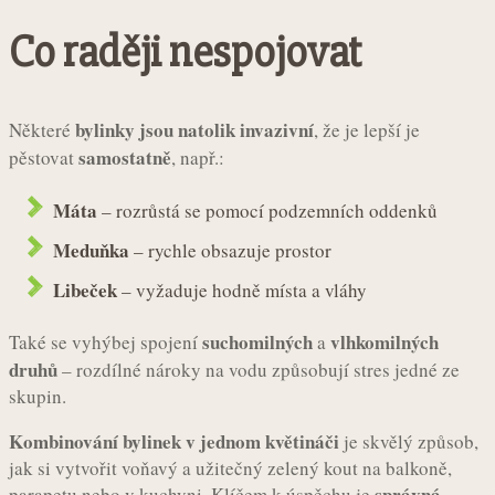
Co raději nespojovat
bylinky jsou natolik invazivní
Některé
, že je lepší je
samostatně
pěstovat
, např.:
Máta
– rozrůstá se pomocí podzemních oddenků
Meduňka
– rychle obsazuje prostor
Libeček
– vyžaduje hodně místa a vláhy
suchomilných
vlhkomilných
Také se vyhýbej spojení
a
druhů
– rozdílné nároky na vodu způsobují stres jedné ze
skupin.
Kombinování bylinek v jednom květináči
je skvělý způsob,
jak si vytvořit voňavý a užitečný zelený kout na balkoně,
správná
parapetu nebo v kuchyni. Klíčem k úspěchu je