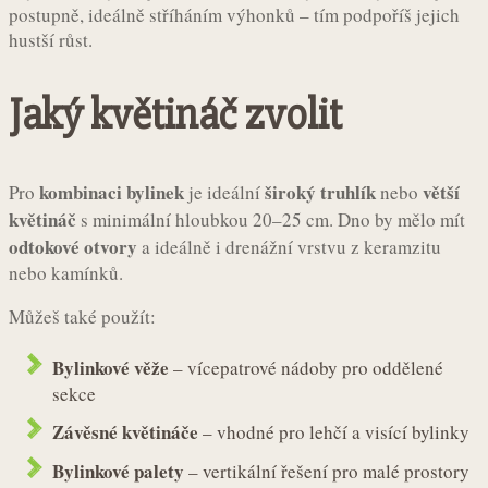
postupně, ideálně stříháním výhonků – tím podpoříš jejich
hustší růst.
Jaký květináč zvolit
kombinaci bylinek
široký truhlík
větší
Pro
je ideální
nebo
květináč
s minimální hloubkou 20–25 cm. Dno by mělo mít
odtokové otvory
a ideálně i drenážní vrstvu z keramzitu
nebo kamínků.
Můžeš také použít:
Bylinkové věže
– vícepatrové nádoby pro oddělené
sekce
Závěsné květináče
– vhodné pro lehčí a visící bylinky
Bylinkové palety
– vertikální řešení pro malé prostory