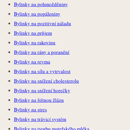
Bylinky na pohmožděniny
Bylinky na popáleniny
Bylinky na pozitivní náladu
Bylinky na průjem
Bylinky na rakovinu
Bylinky na rány a poranění
Bylinky na revma
Bylinky na sílu a vytrvalost
Bylinky na snížení cholesterolu
Bylinky na snížení horečky
Bylinky na štítnou žlázu
Bylinky na stres
Bylinky na trávicí systém
Bylinky na tvorbu mateřského mléka