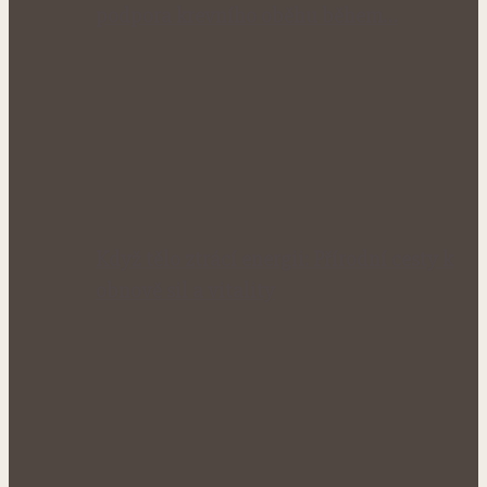
podpora krevního oběhu během…
Když tělo ztrácí energii: Přírodní cesty k
obnově sil a vitality