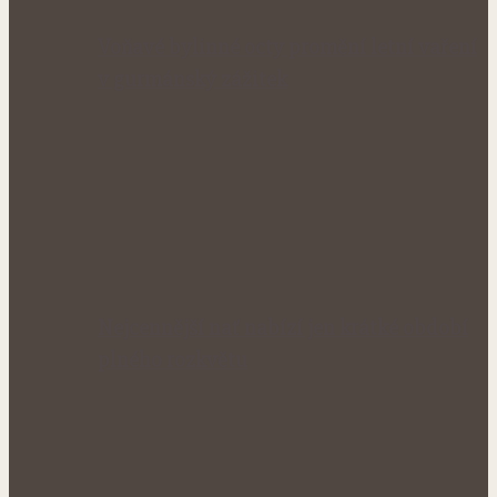
Voňavé bylinné octy promění letní vaření
v gurmánský zážitek
Nejcennější nať nabízí jen krátké období
plného rozkvětu