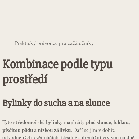
Praktický průvodce pro začátečníky
Kombinace podle typu
prostředí
Bylinky do sucha a na slunce
středomořské bylinky
plné slunce
lehkou,
Tyto
mají rády
,
písčitou půdu
nízkou zálivku
a
. Daří se jim v dobře
odvodněných květináčích, ideálně s drenážní vrstvou na dně.