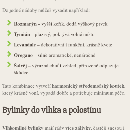
Do jedné nádoby můžeš vysadit například:
Rozmarýn
– vyšší keřík, dodá výškový prvek
Tymián
– plazivý, pokrývá volné místo
Levandule
– dekorativní i funkční, krásně kvete
Oregano
– silně aromatické, nenáročné
Šalvěj
– výrazná chuť i vzhled, přirozeně odpuzuje
škůdce
harmonický středomořský koutek
Tato kombinace vytvoří
,
který krásně voní, vypadá dobře a potřebuje minimum péče.
Bylinky do vlhka a polostínu
Vlhkomilné bylinky
více zálivky
mají rády
, častěji snesou i