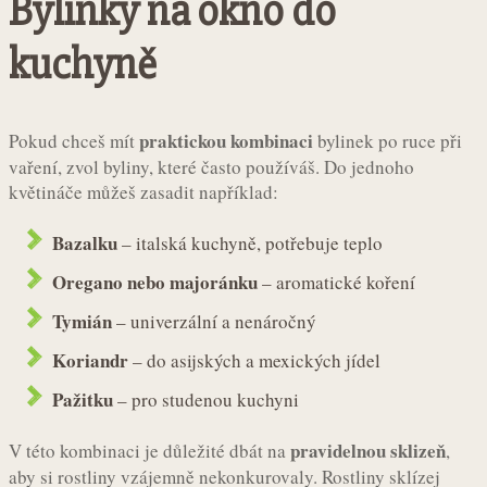
Bylinky na okno do
kuchyně
praktickou kombinaci
Pokud chceš mít
bylinek po ruce při
vaření, zvol byliny, které často používáš. Do jednoho
květináče můžeš zasadit například:
Bazalku
– italská kuchyně, potřebuje teplo
Oregano nebo majoránku
– aromatické koření
Tymián
– univerzální a nenáročný
Koriandr
– do asijských a mexických jídel
Pažitku
– pro studenou kuchyni
pravidelnou sklizeň
V této kombinaci je důležité dbát na
,
aby si rostliny vzájemně nekonkurovaly. Rostliny sklízej